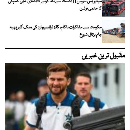
میٹرو بس سروس 11 اگست سے بند کرنے کا اعلان، نجی کمپنی
کا حتمی نوٹس
حکومت سے مذاکرات ناکام، گڈز ٹرانسپورٹرز کی ملک گیر پہیہ
جام ہڑتال شروع
مقبول ترین خبریں