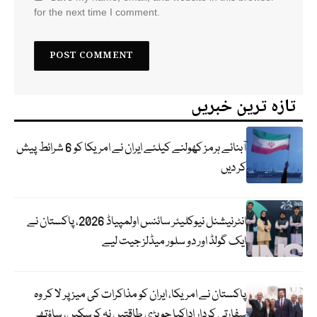
for the next time I comment.
تازہ ترین خبریں
آبنائے ہرمز کھولنے کیلئے ایران نے امریکا کو 6 شرائط پیش
کر دیں
انٹرنیشنل نیوکلیئر سائنس اولمپیاڈ 2026، پاکستان نے
ایک گولڈ اور دو سلور میڈلز جیت لیے
پاکستان نے امریکا، ایران کو مذاکرات کی میز پر لا کر وہ
سفارتی کردار اداکیا جو بڑی طاقتیں نہ کرسکیں، ساؤتھ