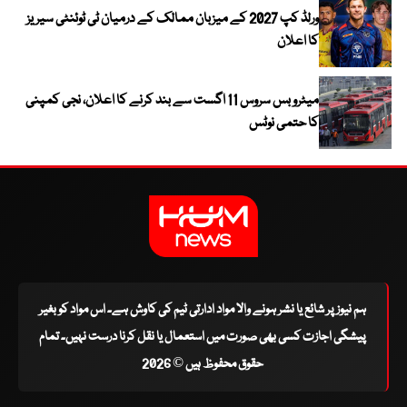
ورلڈ کپ 2027 کے میزبان ممالک کے درمیان ٹی ٹوئنٹی سیریز
کا اعلان
میٹرو بس سروس 11 اگست سے بند کرنے کا اعلان، نجی کمپنی
کا حتمی نوٹس
ہم نیوز پر شائع یا نشر ہونے والا مواد ادارتی ٹیم کی کاوش ہے۔ اس مواد کو بغیر
پیشگی اجازت کسی بھی صورت میں استعمال یا نقل کرنا درست نہیں۔ تمام
حقوق محفوظ ہیں © 2026