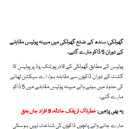
گھوٹکی: سندھ کے ضلع گھوٹکی میں مبینہ پولیس مقابلے
کے دوران 5 ڈاکو مارے گئے۔
پولیس کے مطابق گھوٹکی کے قادر پورلنک روڈ پر پولیس کا
گشت کے دوران ڈاکوؤں سے مقابلہ ہوا۔ اے سیکشن تھانے
کی حدود میں ہونے والے مبینہ پولیس مقابلے میں 5 ڈاکو
مارے گئے۔
یہ بھی پڑھیں:
خطرناک ٹریفک حادثہ، 9 افراد جاں بحق
مارے جانے والے پانچوں ڈاکوؤں کی شناخت نہیں ہو سکی