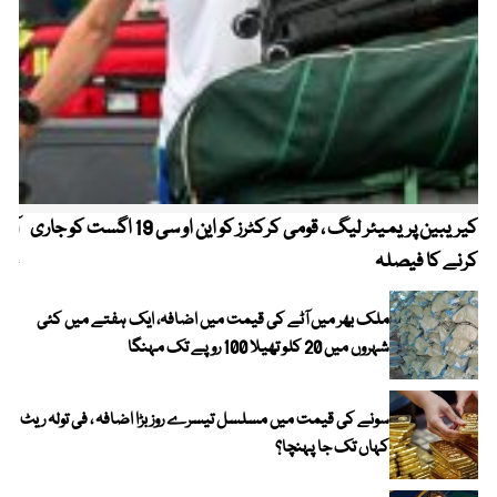
کیریبین پریمیئر لیگ ، قومی کرکٹرز کو این او سی 19 اگست کو جاری
آز
کرنے کا فیصلہ
چھی
ملک بھر میں آٹے کی قیمت میں اضافہ، ایک ہفتے میں کئی
شہروں میں 20 کلو تھیلا 100 روپے تک مہنگا
سونے کی قیمت میں مسلسل تیسرے روز بڑا اضافہ ، فی تولہ ریٹ
کہاں تک جا پہنچا؟