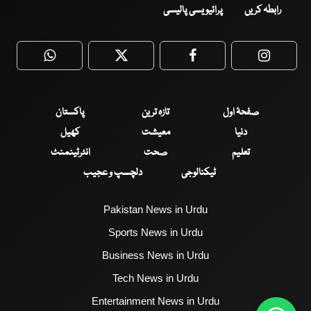
رابطہ کریں
پرائیویسی پالیسی
WhatsApp
Twitter
Facebook
Faceboo
صفحۂ اول
تازہ ترین
پاکستان
دنیا
معیشت
کھیل
تعلیم
صحت
انٹرٹینمنٹ
ٹیکنالوجی
دلچسپ و عجیب
Pakistan News in Urdu
Sports News in Urdu
Business News in Urdu
Tech News in Urdu
Entertainment News in Urdu