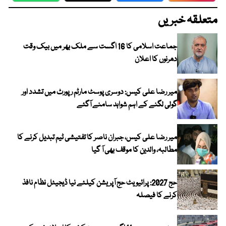
متعلقہ خبریں
جماعت اسلامی کا 16 اگست سے ملک بھر میں بیک وقت
دھرنوں کا اعلان
میر رضا علی کیس: دوسری پوسٹ مارٹم رپورٹ میں تشدد اور
گولی لگنے کے اہم شواہد سامنے آگئے
میر رضا علی کیس، جبران ناصر کا تفتیشی ٹیم تبدیل کرنے کا
مطالبہ، والدین کا موقف بھی آ گیا
حج 2027: پرائیویٹ حج آپریشن کیلئے نیا ڈیجیٹل نظام نافذ
کرنے کا فیصلہ