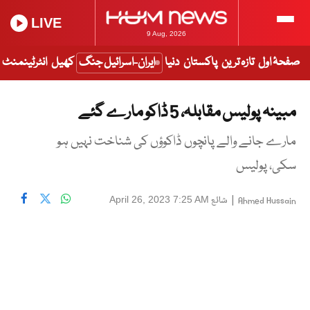
LIVE
9 Aug, 2026
صفحۂ اول
تازہ ترین
پاکستان
دنیا
ایران-اسرائیل جنگ
کھیل
انٹرٹینمنٹ
مبینہ پولیس مقابلہ، 5 ڈاکو مارے گئے
مارے جانے والے پانچوں ڈاکوؤں کی شناخت نہیں ہو
سکی، پولیس
|
شائع
April 26, 2023 7:25 AM
Ahmed Hussain