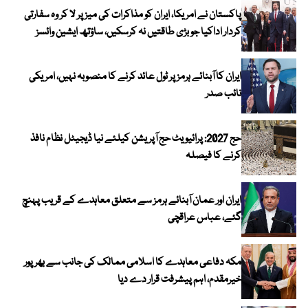
پاکستان نے امریکا، ایران کو مذاکرات کی میز پر لا کر وہ سفارتی
کردار اداکیا جو بڑی طاقتیں نہ کرسکیں، ساؤتھ ایشین وائسز
ایران کا آبنائے ہرمز پر ٹول عائد کرنے کا منصوبہ نہیں، امریکی
نائب صدر
حج 2027: پرائیویٹ حج آپریشن کیلئے نیا ڈیجیٹل نظام نافذ
کرنے کا فیصلہ
ایران اور عمان آبنائے ہرمز سے متعلق معاہدے کے قریب پہنچ
گئے، عباس عراقچی
مکہ دفاعی معاہدے کا اسلامی ممالک کی جانب سے بھرپور
خیرمقدم، اہم پیشرفت قرار دے دیا