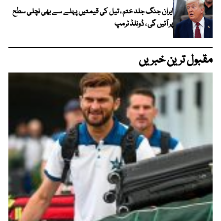
ایران جنگ جلد ختم ، تیل کی قیمتیں پہلے سے بھی نچلی سطح
پر آئیں گی ، ڈونلڈ ٹرمپ
مقبول ترین خبریں