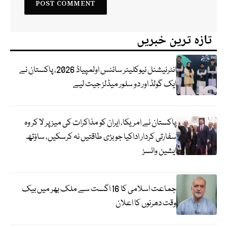
تازہ ترین خبریں
انٹرنیشنل نیوکلیئر سائنس اولمپیاڈ 2026، پاکستان نے
ایک گولڈ اور دو سلور میڈلز جیت لیے
پاکستان نے امریکا، ایران کو مذاکرات کی میز پر لا کر وہ
سفارتی کردار اداکیا جو بڑی طاقتیں نہ کرسکیں، ساؤتھ
ایشین وائسز
جماعت اسلامی کا 16 اگست سے ملک بھر میں بیک
وقت دھرنوں کا اعلان