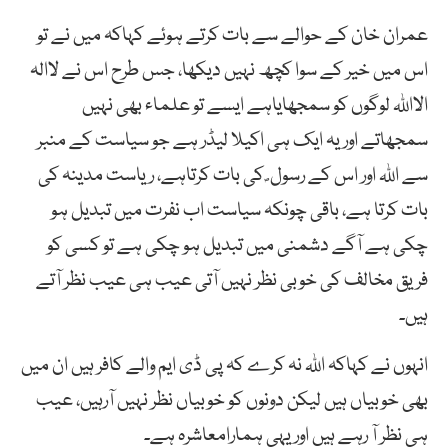
عمران خان کے حوالے سے بات کرتے ہوئے کہاکہ میں نے تو
اس میں خیر کے سوا کچھ نہیں دیکھا، جس طرح اس نے لاالہ
الااللہ لوگوں کو سمجھایاہے ایسے تو علماء بھی نہیں
سمجھاتے اور یہ ایک ہی اکیلا لیڈر ہے جو سیاست کے منبر
سے اللہ اور اس کے رسول ؐ کی بات کرتاہے، ریاست مدینہ کی
بات کرتا ہے، باقی چونکہ سیاست اب نفرت میں تبدیل ہو
چکی ہے آگے دشمنی میں تبدیل ہو چکی ہے تو کسی کو
فریق مخالف کی خوبی نظر نہیں آتی عیب ہی عیب نظر آتے
ہیں۔
انہوں نے کہاکہ اللہ نہ کرے کہ پی ڈی ایم والے کافر ہیں ان میں
بھی خوبیاں ہیں لیکن دونوں کو خوبیاں نظر نہیں آرہیں، عیب
ہی نظر آ رہے ہیں اور یہی ہمارامعاشرہ ہے۔