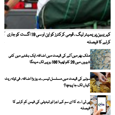
کیریبین پریمیئر لیگ ، قومی کرکٹرز کو این او سی 19 اگست کو جاری
آز
کرنے کا فیصلہ
چھی
ملک بھر میں آٹے کی قیمت میں اضافہ، ایک ہفتے میں کئی
شہروں میں 20 کلو تھیلا 100 روپے تک مہنگا
سونے کی قیمت میں مسلسل تیسرے روز بڑا اضافہ ، فی تولہ ریٹ
کہاں تک جا پہنچا؟
پی ٹی اے کا ای سم کے اجرا اور تبدیلی کی فیس کم کرنے کا
فیصلہ