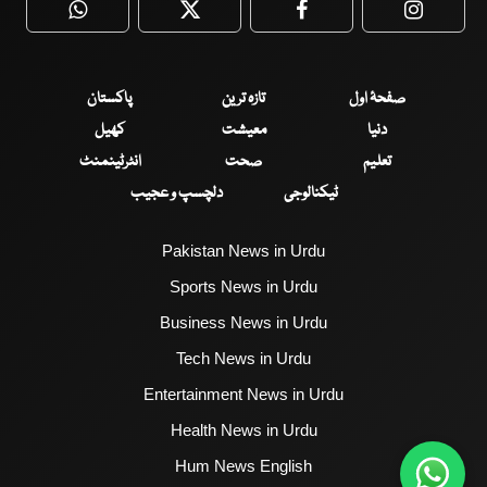
WhatsApp
Twitter
Facebook
Faceboo
صفحۂ اول
تازہ ترین
پاکستان
دنیا
معیشت
کھیل
تعلیم
صحت
انٹرٹینمنٹ
ٹیکنالوجی
دلچسپ و عجیب
Pakistan News in Urdu
Sports News in Urdu
Business News in Urdu
Tech News in Urdu
Entertainment News in Urdu
Health News in Urdu
Hum News English