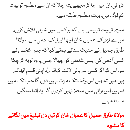
کروائی، ان میں جا کر مجھے پتہ چلا کہ ان سے مظلوم تو بہت
کم لوگ ہیں، بہت مظلوم طبقہ ہے۔
میری تربیت تو ایسی ہے کہ ہر کسی میں خوبی تلاش کروں،
میرے نزدیک عمران خان اچھا اور نیک آدمی ہے، مولانا
طارق جمیل نے حدیث سناتے ہوئے کہا کہ جس شخص نے
کسی آدمی کی ایسی غلطی کو اچھالا جس پر وہ توبہ کر چکا
ہو، اس کو اگر کسی نے ہائی لائٹ کیاتو اللہ اپنی قسم اٹھاتے
ہیں میں تمہیں اس وقت تک موت نہیں دوں گا جب تک میں
تمہیں اس برائی میں مبتلا نہیں کردوں گا۔ یہ اتنا سنگین
مسئلہ ہے۔
مولانا طارق جمیل کا عمران خان کو تین دن تبلیغ میں لگانے
کا مشورہ