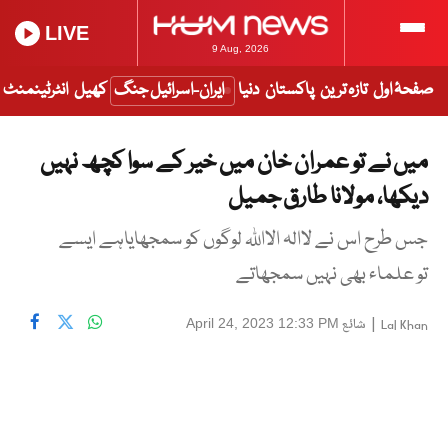
LIVE
9 Aug, 2026
صفحۂ اول
تازہ ترین
پاکستان
دنیا
ایران-اسرائیل جنگ
کھیل
انٹرٹینمنٹ
میں نے تو عمران خان میں خیر کے سوا کچھ نہیں
دیکھا، مولانا طارق جمیل
جس طرح اس نے لاالہ الااللہ لوگوں کو سمجھایاہے ایسے
تو علماء بھی نہیں سمجھاتے
|
شائع
April 24, 2023 12:33 PM
Lal Khan