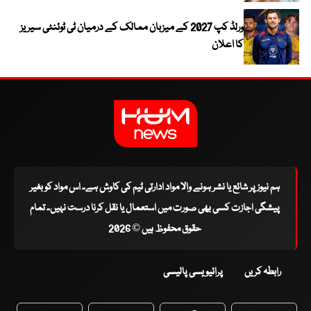
ورلڈ کپ 2027 کے میزبان ممالک کے درمیان ٹی ٹوئنٹی سیریز
کا اعلان
ہم نیوز پر شائع یا نشر ہونے والا مواد ادارتی ٹیم کی کاوش ہے۔ اس مواد کو بغیر
پیشگی اجازت کسی بھی صورت میں استعمال یا نقل کرنا درست نہیں۔ تمام
حقوق محفوظ ہیں © 2026
رابطہ کریں
پرائیویسی پالیسی