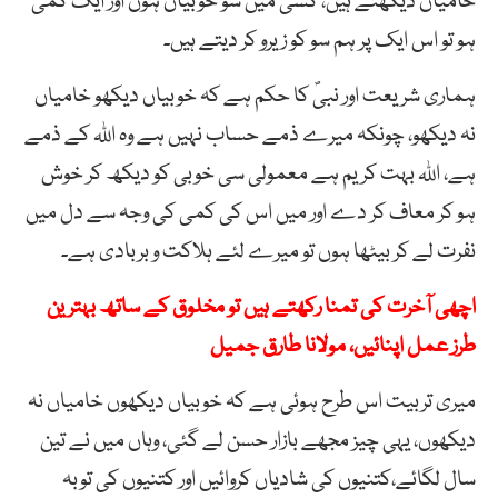
خامیاں دیکھتے ہیں، کسی میں سو خوبیاں ہوں اور ایک کمی
ہو تو اس ایک پر ہم سو کو زیرو کر دیتے ہیں۔
ہماری شریعت اور نبیؐ کا حکم ہے کہ خوبیاں دیکھو خامیاں
نہ دیکھو، چونکہ میرے ذمے حساب نہیں ہے وہ اللہ کے ذمے
ہے، اللہ بہت کریم ہے معمولی سی خوبی کو دیکھ کر خوش
ہو کر معاف کر دے اور میں اس کی کمی کی وجہ سے دل میں
نفرت لے کر بیٹھا ہوں تو میرے لئے ہلاکت و بربادی ہے۔
اچھی آخرت کی تمنا رکھتے ہیں تو مخلوق کے ساتھ بہترین
طرز عمل اپنائیں، مولانا طارق جمیل
میری تربیت اس طرح ہوئی ہے کہ خوبیاں دیکھوں خامیاں نہ
دیکھوں، یہی چیز مجھے بازار حسن لے گئی، وہاں میں نے تین
سال لگائے،کتنیوں کی شادیاں کروائیں اور کتنیوں کی توبہ