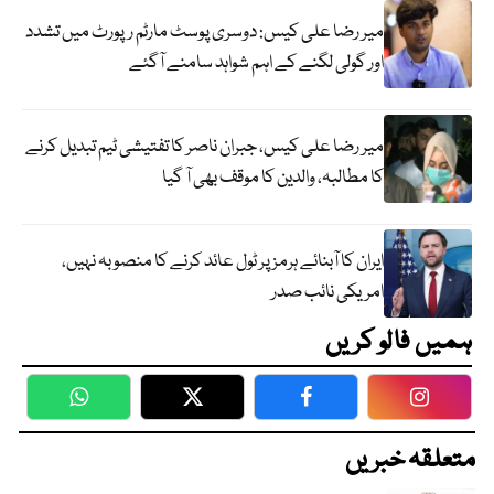
میر رضا علی کیس: دوسری پوسٹ مارٹم رپورٹ میں تشدد
اور گولی لگنے کے اہم شواہد سامنے آگئے
میر رضا علی کیس، جبران ناصر کا تفتیشی ٹیم تبدیل کرنے
کا مطالبہ، والدین کا موقف بھی آ گیا
ایران کا آبنائے ہرمز پر ٹول عائد کرنے کا منصوبہ نہیں،
امریکی نائب صدر
ہمیں فالو کریں
WhatsApp
Twitter
Facebook
Faceboo
متعلقہ خبریں