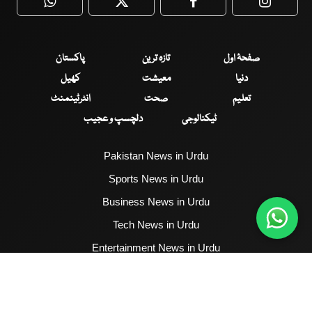
WhatsApp
Twitter
Facebook
Faceboo
صفحۂ اول
تازہ ترین
پاکستان
دنیا
معیشت
کھیل
تعلیم
صحت
انٹرٹینمنٹ
ٹیکنالوجی
دلچسپ و عجیب
Pakistan News in Urdu
Sports News in Urdu
Business News in Urdu
Tech News in Urdu
Entertainment News in Urdu
Health News in Urdu
Hum News English