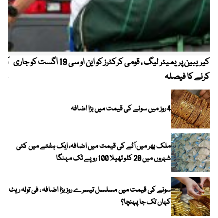
کیریبین پریمیئر لیگ ، قومی کرکٹرز کو این او سی 19 اگست کو جاری
آز
کرنے کا فیصلہ
چھی
4 روز میں سونے کی قیمت میں بڑا اضافہ
ملک بھر میں آٹے کی قیمت میں اضافہ، ایک ہفتے میں کئی
شہروں میں 20 کلو تھیلا 100 روپے تک مہنگا
سونے کی قیمت میں مسلسل تیسرے روز بڑا اضافہ ، فی تولہ ریٹ
کہاں تک جا پہنچا؟