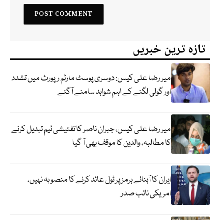
تازہ ترین خبریں
میر رضا علی کیس: دوسری پوسٹ مارٹم رپورٹ میں تشدد
اور گولی لگنے کے اہم شواہد سامنے آگئے
میر رضا علی کیس، جبران ناصر کا تفتیشی ٹیم تبدیل کرنے
کا مطالبہ، والدین کا موقف بھی آ گیا
ایران کا آبنائے ہرمز پر ٹول عائد کرنے کا منصوبہ نہیں،
امریکی نائب صدر