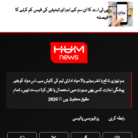
پی ٹی اے کا ای سم کے اجرا اور تبدیلی کی فیس کم کرنے کا
فیصلہ
ہم نیوز پر شائع یا نشر ہونے والا مواد ادارتی ٹیم کی کاوش ہے۔ اس مواد کو بغیر
پیشگی اجازت کسی بھی صورت میں استعمال یا نقل کرنا درست نہیں۔ تمام
حقوق محفوظ ہیں © 2026
رابطہ کریں
پرائیویسی پالیسی