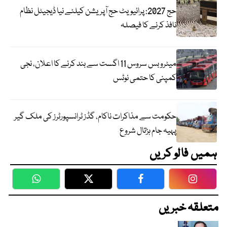
حج 2027: پرائیویٹ حج آپریشن کیلئے نیا ڈیجیٹل نظام
نافذ کرنے کا فیصلہ
میٹرو بس سروس 11 اگست سے بند کرنے کا اعلان، نجی
کمپنی کا حتمی نوٹس
حکومت سے مذاکرات ناکام، گڈز ٹرانسپورٹرز کی ملک گیر
پہیہ جام ہڑتال شروع
ہمیں فالو کریں
WhatsApp
Twitter
Facebook
Faceboo
متعلقہ خبریں