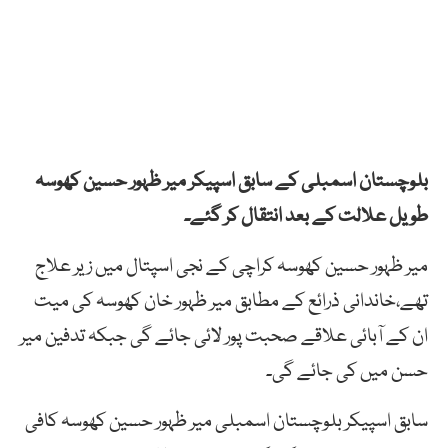
بلوچستان اسمبلی کے سابق اسپیکر میر ظہور حسین کھوسہ
طویل علالت کے بعد انتقال کر گئے۔
میر ظہور حسین کھوسہ کراچی کے نجی اسپتال میں زیر علاج
تھے،خاندانی ذرائع کے مطابق میر ظہور خان کھوسہ کی میت
ان کے آبائی علاقے صحبت پور لائی جائے گی جبکہ تدفین میر
حسن میں کی جائے گی۔
سابق اسپیکر بلوچستان اسمبلی میر ظہور حسین کھوسہ کافی