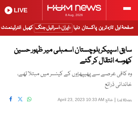
LIVE
8 Aug, 2026
صفحۂ اول
تازہ ترین
پاکستان
دنیا
ایران-اسرائیل جنگ
کھیل
انٹرٹینمنٹ
سابق اسپیکر بلوچستان اسمبلی میر ظہور حسین
کھوسہ انتقال کر گئے
وہ کافی عرصے سے پھیپھڑوں کے کینسر میں مبتلا تھے،
خاندانی ذرائع
|
شائع
April 23, 2023 10:33 AM
Lal Khan