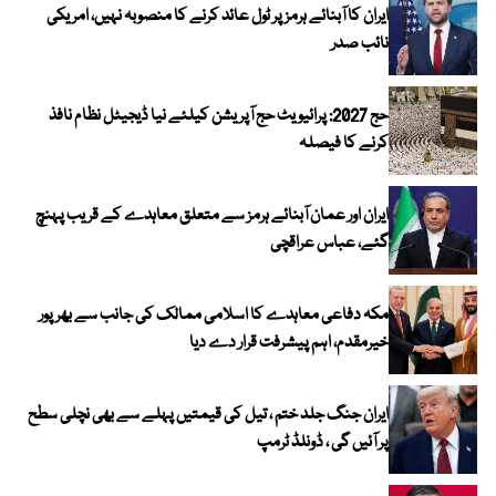
ایران کا آبنائے ہرمز پر ٹول عائد کرنے کا منصوبہ نہیں، امریکی
نائب صدر
حج 2027: پرائیویٹ حج آپریشن کیلئے نیا ڈیجیٹل نظام نافذ
کرنے کا فیصلہ
ایران اور عمان آبنائے ہرمز سے متعلق معاہدے کے قریب پہنچ
گئے، عباس عراقچی
مکہ دفاعی معاہدے کا اسلامی ممالک کی جانب سے بھرپور
خیرمقدم، اہم پیشرفت قرار دے دیا
ایران جنگ جلد ختم ، تیل کی قیمتیں پہلے سے بھی نچلی سطح
پر آئیں گی ، ڈونلڈ ٹرمپ