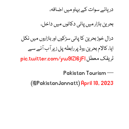
دریائے سوات کے بہاو میں اضافہ،
بحرین بازار میں پانی دکانوں میں داخل،
درال خوڑ بحرین کا پانی سڑکوں اور بازاروں میں نکل
ایا، کالام بحرین روڈ پر رابطہ پل زیر آب آنے سے
ٹریفک معطل
pic.twitter.com/yw9lZl6jFl
— Pakistan Tourism
(@PakistanJannatt)
April 18, 2023