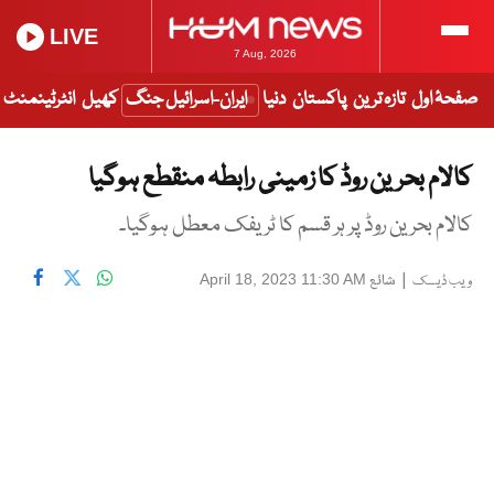
LIVE
7 Aug, 2026
صفحۂ اول
تازہ ترین
پاکستان
دنیا
ایران-اسرائیل جنگ
کھیل
انٹرٹینمنٹ
کالام بحرین روڈ کا زمینی رابطہ منقطع ہوگیا
کالام بحرین روڈ پر ہر قسم کا ٹریفک معطل ہوگیا۔
|
شائع
April 18, 2023 11:30 AM
ویب ڈیسک