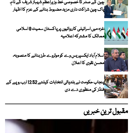
چین کے صدر کا خصوصی خط وزیراعظم شہباز شریف کے نام،
پاک چین شراکت داری مزید مضبوط بنانے کے عزم کا اظہار
غزہ میں اسرائیلی کارروائیوں پر پاکستان سمیت 8 اسلامی
ممالک کا مشترکہ اعلامیہ
اسلام آباد ایکسپریس وے کو موٹروے طرز بنانے کا منصوبہ،
محسن نقوی کا اعلان
پنجاب حکومت نے بلدیاتی انتخابات کیلئے 12.52 ارب روپے کے
فنڈز کی منظوری دے دی
مقبول ترین خبریں