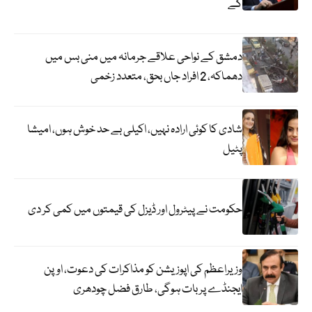
گے
دمشق کے نواحی علاقے جرمانہ میں منی بس میں
دھماکہ، 2 افراد جاں بحق، متعدد زخمی
شادی کا کوئی ارادہ نہیں، اکیلی بے حد خوش ہوں، امیشا
پٹیل
حکومت نے پیٹرول اور ڈیزل کی قیمتوں میں کمی کر دی
وزیراعظم کی اپوزیشن کو مذاکرات کی دعوت، اوپن
ایجنڈے پر بات ہوگی، طارق فضل چودھری