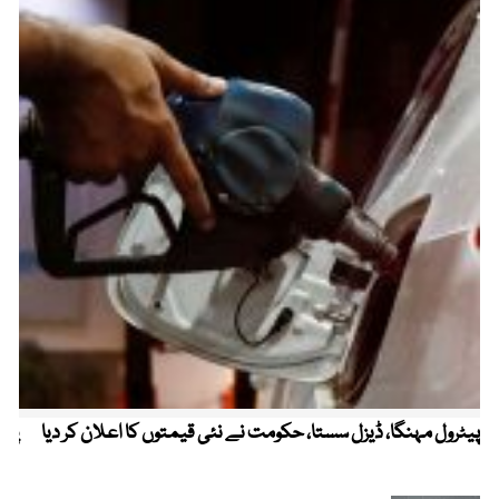
پیٹرول مہنگا، ڈیزل سستا، حکومت نے نئی قیمتوں کا اعلان کر دیا
پنج