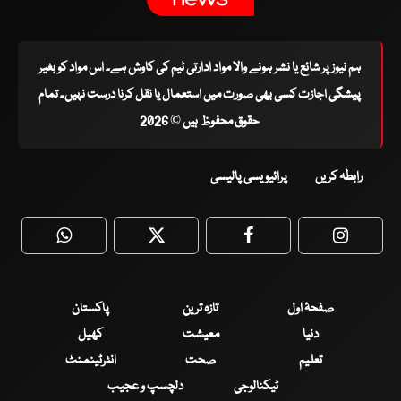
ہم نیوز پر شائع یا نشر ہونے والا مواد ادارتی ٹیم کی کاوش ہے۔ اس مواد کو بغیر
پیشگی اجازت کسی بھی صورت میں استعمال یا نقل کرنا درست نہیں۔ تمام
حقوق محفوظ ہیں © 2026
رابطہ کریں
پرائیویسی پالیسی
WhatsApp
Twitter
Facebook
Faceboo
صفحۂ اول
تازہ ترین
پاکستان
دنیا
معیشت
کھیل
تعلیم
صحت
انٹرٹینمنٹ
ٹیکنالوجی
دلچسپ و عجیب