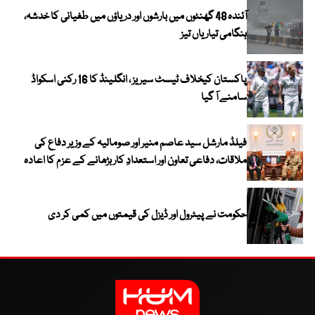
آئندہ 48 گھنٹوں میں بارشوں اور دریاؤں میں طغیانی کا خدشہ،
ہنگامی تیاریاں تیز
پاکستان کیخلاف ٹیسٹ سیریز ، انگلینڈ کا 16 رکنی اسکواڈ
سامنے آ گیا
فیلڈ مارشل سید عاصم منیر اور صومالیہ کے وزیر دفاع کی
ملاقات، دفاعی تعاون اور استعدادِ کار بڑھانے کے عزم کا اعادہ
حکومت نے پیٹرول اور ڈیزل کی قیمتوں میں کمی کر دی