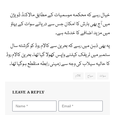
خیال رہے کہ محکمہ موسمیات کے مطابق مالاکنڈ ڈویژن
میں آج بھی بارش کا امکان جس سے دریائے سوات کے بہاؤ
میں مزید اضافے کا خدشہ ہے۔
یہ بھی ذہن میں رہے کہ بحرین سے کالام روڈ کو گزشتہ سال
ستمبر میں ٹریفک کیلئے واپس کھولا گیا تھا۔ بحرین کالام روڈ
کا حالیہ سیلاب کی وجہ سے زمینی رابطہ منقطع ہوگیا تھا۔
سوات
سیاح
کالام
LEAVE A REPLY