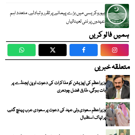
بیوروکریسی میں بڑے پیمانے پر تقرر و تبادلے، متعدد اہم
عہدوں پر نئی تعیناتیاں
ہمیں فالو کریں
WhatsApp
Twitter
Facebook
Faceboo
متعلقہ خبریں
وزیراعظم کی اپوزیشن کو مذاکرات کی دعوت، اوپن ایجنڈے پر
بات ہوگی، طارق فضل چودھری
وزیراعظم سعودی ولی عہد کی دعوت پر سعودی عرب پہنچ گئے،
پر تپاک استقبال