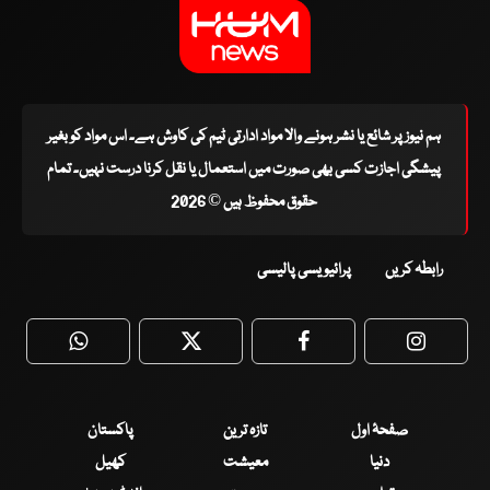
ہم نیوز پر شائع یا نشر ہونے والا مواد ادارتی ٹیم کی کاوش ہے۔ اس مواد کو بغیر
پیشگی اجازت کسی بھی صورت میں استعمال یا نقل کرنا درست نہیں۔ تمام
حقوق محفوظ ہیں © 2026
رابطہ کریں
پرائیویسی پالیسی
WhatsApp
Twitter
Facebook
Faceboo
صفحۂ اول
تازہ ترین
پاکستان
دنیا
معیشت
کھیل