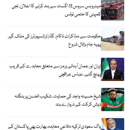
میٹرو بس سروس 11 اگست سے بند کرنے کا اعلان، نجی
کمپنی کا حتمی نوٹس
حکومت سے مذاکرات ناکام، گڈز ٹرانسپورٹرز کی ملک گیر
پہیہ جام ہڑتال شروع
ایران اور عمان آبنائے ہرمز سے متعلق معاہدے کے قریب
پہنچ گئے، عباس عراقچی
شیخ حسینہ واجد کی حمایت، شکیب الحسن پر بنگلہ
دیش کرکٹ کے دروازے بند
پاک سعودی ترکیہ دفاعی معاہدہ، بھارت بھی پاکستان کے