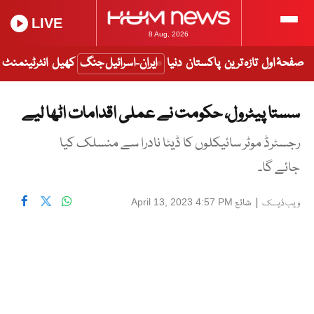
LIVE
8 Aug, 2026
صفحۂ اول
تازہ ترین
پاکستان
دنیا
ایران-اسرائیل جنگ
کھیل
انٹرٹینمنٹ
سستا پیٹرول، حکومت نے عملی اقدامات اٹھا لیے
رجسٹرڈ موٹر سائیکلوں کا ڈیٹا نادرا سے منسلک کیا
جائے گا۔
|
شائع
April 13, 2023 4:57 PM
ویب ڈیسک