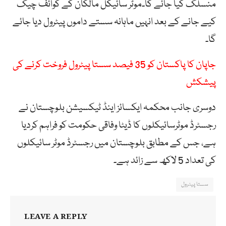
منسلک کیا جائے گا۔موٹر سائیکل مالکان کے کوائف چیک
کیے جانے کے بعد انہیں ماہانہ سستے داموں پیٹرول دیا جائے
گا۔
جاپان کا پاکستان کو 35 فیصد سستا پیٹرول فروخت کرنے کی
پیشکش
دوسری جانب محکمہ ایکسائز اینڈ ٹیکسیشن بلوچستان نے
رجسٹرڈ موٹرسائیکلوں کا ڈیٹا وفاقی حکومت کو فراہم کردیا
ہے، جس کے مطابق بلوچستان میں رجسٹرڈ موٹر سائیکلوں
کی تعداد 5 لاکھ سے زائد ہے۔
سستا پیٹرول
LEAVE A REPLY