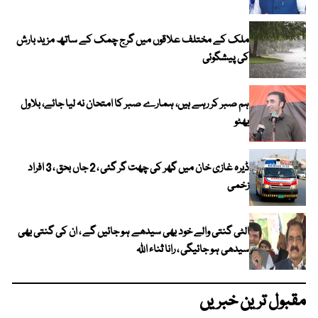
ملک کے مختلف علاقوں میں گرج چمک کے ساتھ مزید بارش
کی پیشگوئی
ہم صبر کر رہے ہیں، ہمارے صبر کا امتحان نہ لیا جائے، بلاول
بھٹو
ڈیرہ غازی خان میں گھر کی چھت گر گئی ، 2 جاں بحق ، 3 افراد
زخمی
الٹی گنتی والے خود بھی سیدھے ہو جائیں گے ، ان کی گنتی بھی
سیدھی ہو جائیگی ، رانا ثناء اللہ
مقبول ترین خبریں