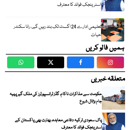
اسٹریٹجک فوائد کا معترف
تعلیمی ادارے 24 اگست تک بند رہیں گے، رانا سکندر
حیات
ہمیں فالو کریں
WhatsApp
Twitter
Facebook
Faceboo
متعلقہ خبریں
حکومت سے مذاکرات ناکام، گڈز ٹرانسپورٹرز کی ملک گیر پہیہ
جام ہڑتال شروع
پاک سعودی ترکیہ دفاعی معاہدہ، بھارت بھی پاکستان کے
اسٹریٹجک فوائد کا معترف