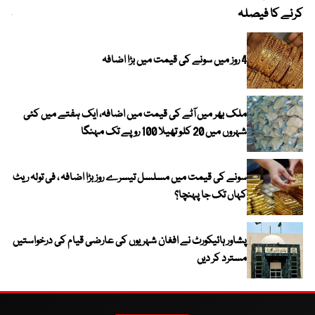
کرنے کا فیصلہ
چھی
4 روز میں سونے کی قیمت میں بڑا اضافہ
ملک بھر میں آٹے کی قیمت میں اضافہ، ایک ہفتے میں کئی
شہروں میں 20 کلو تھیلا 100 روپے تک مہنگا
سونے کی قیمت میں مسلسل تیسرے روز بڑا اضافہ ، فی تولہ ریٹ
کہاں تک جا پہنچا؟
پشاور ہائیکورٹ نے افغان شہریوں کی عارضی قیام کی درخواستیں
مسترد کر دیں