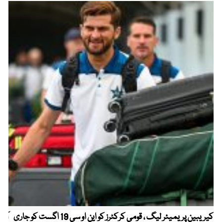
کیریبین پریمیئر لیگ ، قومی کرکٹرز کو این او سی 19 اگست کو جاری
آز