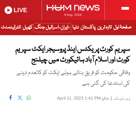
LIVE
9 Aug, 2026
صفحۂ اول
تازہ ترین
پاکستان
دنیا
ایران-اسرائیل جنگ
کھیل
انٹرٹینمنٹ
سپریم کورٹ پریکٹس اینڈ پروسیجر ایکٹ سپریم
کورٹ اور اسلام آباد ہائیکورٹ میں چیلنج
وفاقی حکومت کو فریق بناتے ہوئے ایکٹ کو کالعدم دینے
کی استدعا کی گئی ہے
|
شائع
April 11, 2023 1:41 PM
ویب ڈیسک