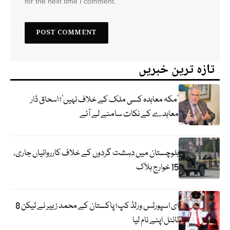
for the next time I comment.
تازہ ترین خبریں
‘مکہ معاہدہ کسی ملک کے خلاف نہیں’؛ اسحاق ڈار
معاہدے کے نکات سامنے لے آئے
بلوچستان میں دہشت گردوں کے خلاف کارروائیاں جاری،
15 خوارج ہلاک
ای اسپورٹس ورلڈ کپ؛ پاکستان کے محمد زبیر نے ٹیکن 8
ٹائٹل اپنے نام لیا