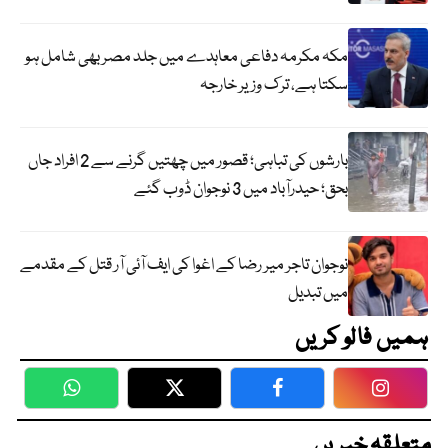
مکہ مکرمہ دفاعی معاہدے میں جلد مصر بھی شامل ہو
سکتا ہے، ترک وزیر خارجہ
بارشوں کی تباہی؛ قصور میں چھتیں گرنے سے 2 افراد جاں
بحق؛ حیدرآباد میں 3 نوجوان ڈوب گئے
نوجوان تاجر میر رضا کے اغوا کی ایف آئی آر قتل کے مقدمے
میں تبدیل
ہمیں فالو کریں
WhatsApp
Twitter
Facebook
Faceboo
متعلقہ خبریں