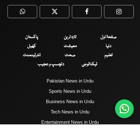
WhatsApp
Twitter
Facebook
Faceboo
صفحۂ اول
تازہ ترین
پاکستان
دنیا
معیشت
کھیل
تعلیم
صحت
انٹرٹینمنٹ
ٹیکنالوجی
دلچسپ و عجیب
Pakistan News in Urdu
Sports News in Urdu
Business News in Urdu
Tech News in Urdu
Entertainment News in Urdu
Health News in Urdu