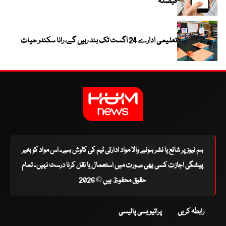
فیصلہ
تعلیمی ادارے 24 اگست تک بند رہیں گے، رانا سکندر حیات
ہم نیوز پر شائع یا نشر ہونے والا مواد ادارتی ٹیم کی کاوش ہے۔ اس مواد کو بغیر
پیشگی اجازت کسی بھی صورت میں استعمال یا نقل کرنا درست نہیں۔ تمام
حقوق محفوظ ہیں © 2026
رابطہ کریں
پرائیویسی پالیسی