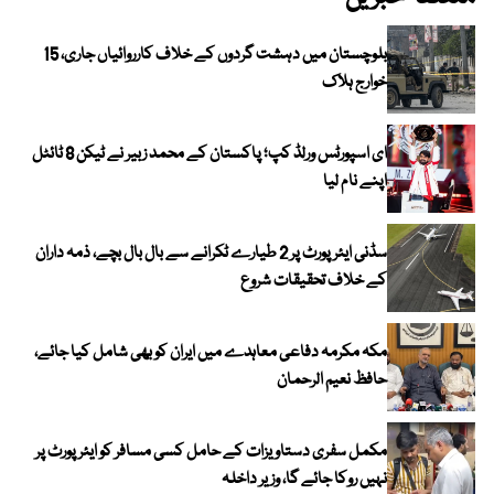
بلوچستان میں دہشت گردوں کے خلاف کارروائیاں جاری، 15
خوارج ہلاک
ای اسپورٹس ورلڈ کپ؛ پاکستان کے محمد زبیر نے ٹیکن 8 ٹائٹل
اپنے نام لیا
سڈنی ایئرپورٹ پر 2 طیارے ٹکرانے سے بال بال بچے، ذمہ داران
کے خلاف تحقیقات شروع
مکہ مکرمہ دفاعی معاہدے میں ایران کو بھی شامل کیا جائے،
حافظ نعیم الرحمان
مکمل سفری دستاویزات کے حامل کسی مسافر کو ایئرپورٹ پر
نہیں روکا جائے گا، وزیر داخلہ