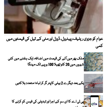
عوام کو جزوی ریلیف، پیٹرول، ڈیزل اور مٹی کے تیل کی قیمتوں میں
4 روز میں سونے کی قیمت میں بڑا اضافہ
کمی
ملک بھر میں آٹے کی قیمت میں اضافہ، ایک ہفتے میں کئی
شہروں میں 20 کلو تھیلا 100 روپے تک مہنگا
یکے بعد دیگرے 2 ہیلی کاپٹر گر کر تباہ؛ متعدد ہلاکتیں
پی ٹی اے کا ای سم کے اجرا اور تبدیلی کی فیس کم کرنے کا