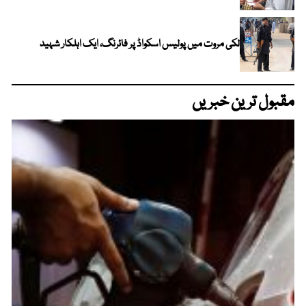
لکی مروت میں پولیس اسکواڈ پر فائرنگ، ایک اہلکار شہید
مقبول ترین خبریں