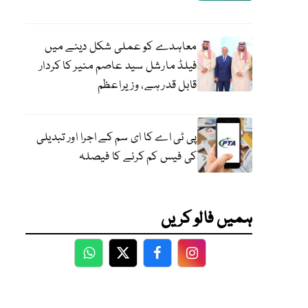
ہ 15
معاہدے کو عملی شکل دینے میں
فیلڈ مارشل سید عاصم منیر کا کردار
قابل قدر ہے، وزیراعظم
پی ٹی اے کا ای سم کے اجرا اور تبدیلی
کی فیس کم کرنے کا فیصلہ
ہمیں فالو کریں
WhatsApp
Twitter
Facebook
Facebook