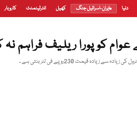
دنیا
ایران-اسرائیل جنگ
کھیل
انٹرٹینمنٹ
کاروبار
وام کو پورا ریلیف فراہم نہ ک
یادہ قیمت 230روپے فی لٹر بنتی ہے ۔