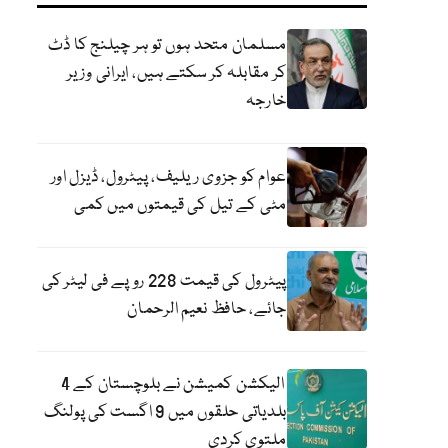
مسلمان متحد ہوں تو ہر چیلنج کا ڈٹ
کر مقابلہ کر سکتے ہیں، ایرانی وزیر
خارجہ
عوام کو جزوی ریلیف، پیٹرول، ڈیزل اور
مٹی کے تیل کی قیمتوں میں کمی
پیٹرول کی قیمت 228 روپے فی لیٹر کی
جائے، حافظ نعیم الرحمان
الیکشن کمیشن نے بلوچستان کے 4
بلدیاتی حلقوں میں 9 اگست کی پولنگ
ملتوی کردی