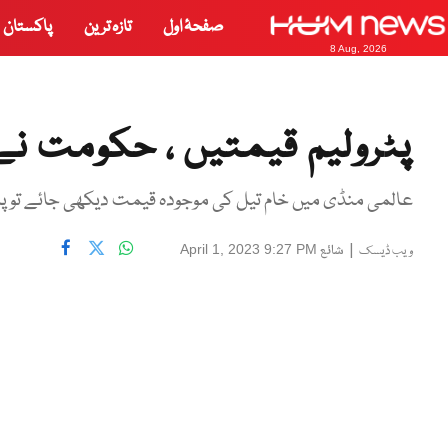
صفحۂ اول
تازہ ترین
پاکستان
8 Aug, 2026
پٹرولیم قیمتیں ، حکومت نے ع
عالمی منڈی میں خام تیل کی موجودہ قیمت دیکھی جائے تو پٹرول کی زیادہ سے ز
|
شائع
April 1, 2023 9:27 PM
ویب ڈیسک