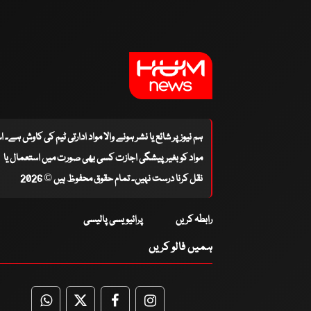
ہم نیوز پر شائع یا نشر ہونے والا مواد ادارتی ٹیم کی کاوش ہے۔ 
مواد کو بغیر پیشگی اجازت کسی بھی صورت میں استعمال یا
نقل کرنا درست نہیں۔ تمام حقوق محفوظ ہیں © 2026
رابطہ کریں
پرائیویسی پالیسی
ہمیں فالو کریں
WhatsApp
Twitter
Facebook
Facebook