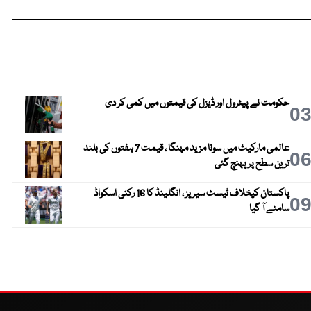
حکومت نے پیٹرول اور ڈیزل کی قیمتوں میں کمی کر دی
0
عالمی مارکیٹ میں سونا مزید مہنگا ، قیمت 7 ہفتوں کی بلند
0
ترین سطح پر پہنچ گئی
پاکستان کیخلاف ٹیسٹ سیریز ، انگلینڈ کا 16 رکنی اسکواڈ
0
سامنے آ گیا