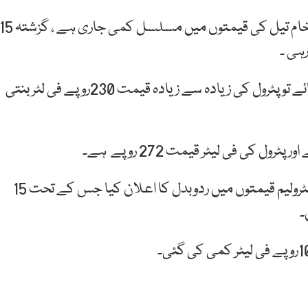
میڈیا رپورٹس کے مطابق اس وقت عالمی مارکیٹ میں خام تیل کی قیمتوں میں مسلسل کمی جاری ہے ، گزشت
عالمی منڈی میں خام تیل کی موجودہ قیمت دیکھی جائے تو پٹرول کی زیادہ سے زیادہ قیمت 230روپے فی لٹر بنتی
خیال رہے کہ گزشتہ روز وفاقی وزیر خزانہ اسحاق ڈار نے پیٹرولیم قیمتوں میں ردوبدل کا اعلان کیا جس کے تحت 15
۔