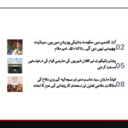
آزاد کشمیر میں حکومت بنانیکی پوزیشن میں ہیں ، مینڈیٹ
3
02
چھیننے نہیں دیں گے ، رانا ثناء اللہ ، امیر مقام
پشاور ہائیکورٹ نے افغان شہریوں کی عارضی قیام کی درخواستیں
6
05
مسترد کر دیں
فیلڈ مارشل سید عاصم منیر اور صومالیہ کے وزیر دفاع کی
9
08
ملاقات، دفاعی تعاون اور استعدادِ کار بڑھانے کے عزم کا اعادہ