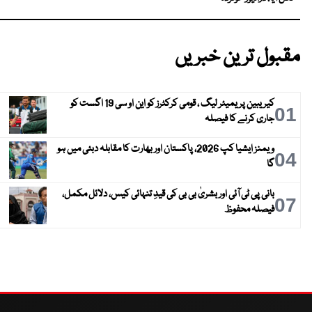
مقبول ترین خبریں
کیریبین پریمیئر لیگ ، قومی کرکٹرز کو این او سی 19 اگست کو
01
جاری کرنے کا فیصلہ
ویمنز ایشیا کپ 2026، پاکستان اور بھارت کا مقابلہ دبئی میں ہو
04
گا
بانی پی ٹی آئی اور بشریٰ بی بی کی قیدِ تنہائی کیس، دلائل مکمل،
07
فیصلہ محفوظ