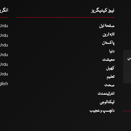
نیوز کیٹیگریز
انگر
صفحۂ اول
Urdu
تازہ ترین
Urdu
پاکستان
Urdu
دنیا
Urdu
اس
معیشت
Urdu
کھیل
Urdu
تعلیم
lish
صحت
انٹرٹینمنٹ
ٹیکنالوجی
دلچسپ و عجیب