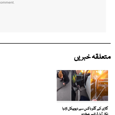
 comment.
متعلقہ خبریں
گاڑی کے گلَو باکس سے دیوہیکل اژدہا
نکل آیا، ڈرائیور خوفزدہ