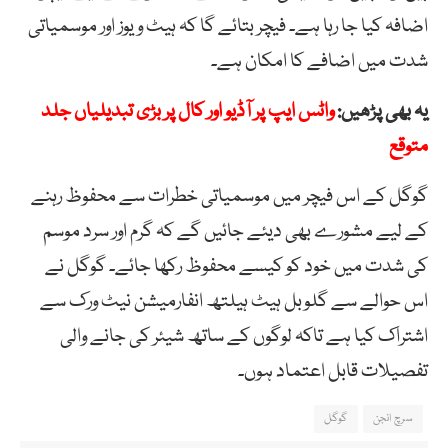
اضافہ کیا جا رہا ہے۔ فیچر بتائے گا کہ ہیٹ ویوز اور موسمیاتی
شدت میں اضافے کا امکان ہے۔
یہ بھی پڑھیں:
واٹس ایپ پر آڈیو اور کال پر بڑی تبدیلیاں جلد
متوقع
گوگل کے اس فیچر میں موسمیاتی خطرات سے محفوظ رہنے
کے لیے مشورے بھی دیئے جائیں گے کہ گرم اور سرد موسم
کی شدت میں خود کو کیسے محفوظ رکھا جائے۔ گوگل نے
اس حوالے سے گلوبل ہیٹ ہیلتھ انفارمیشن نیٹ ورک سے
اشتراک کیا ہے تاکہ لوگوں کے ساتھ شیئر کی جانے والی
تفصیلات قابل اعتماد ہوں۔
سرچ انجن
گوگل