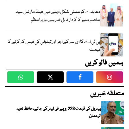
معاہدے کو عملی شکل دینے میں فیلڈ مارشل سید
عاصم منیر کا کردار قابل قدر ہے، وزیراعظم
پی ٹی اے کا ای سم کے اجرا اور تبدیلی کی فیس کم کرنے کا
فیصلہ
ہمیں فالو کریں
WhatsApp
Twitter
Facebook
Faceboo
متعلقہ خبریں
پیٹرول کی قیمت 228 روپے فی لیٹر کی جائے، حافظ نعیم
الرحمان