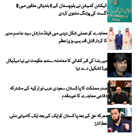
الیکشن کمیشن نے بلوچستان کے 4 بلدیاتی حلقوں میں 9
اگست کی پولنگ ملتوی کردی
معاہدے کو عملی شکل دینے میں فیلڈ مارشل سید عاصم منیر
کا کردار قابل قدر ہے، وزیراعظم
میر رضا کی قبر کشائی کا معاملہ، سندھ حکومت نے نیا میڈیکل
بورڈ تشکیل دے دیا
صدر مملکت کا پاکستان، سعودی عرب اور ترکیہ کے مشترکہ
دفاعی معاہدے کا خیرمقدم
معرکہ حق کے بعد پاکستان کو ایک کے بعد ایک کامیابی ملی،
عطا تارڑ