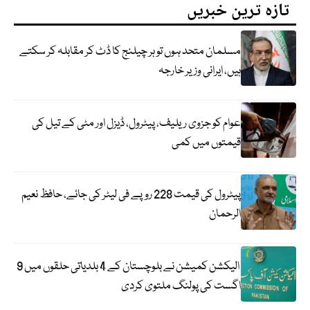
تازہ ترین خبریں
مسلمان متحد ہوں تو ہر چیلنج کا ڈٹ کر مقابلہ کر سکتے
ہیں، ایرانی وزیر خارجہ
عوام کو جزوی ریلیف، پیٹرول، ڈیزل اور مٹی کے تیل کی
قیمتوں میں کمی
پیٹرول کی قیمت 228 روپے فی لیٹر کی جائے، حافظ نعیم
الرحمان
الیکشن کمیشن نے بلوچستان کے 4 بلدیاتی حلقوں میں 9
اگست کی پولنگ ملتوی کردی