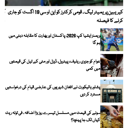
کیریبین پریمیئر لیگ ، قومی کرکٹرز کو این او سی 19 اگست کو جاری
آز
کرنے کا فیصلہ
چھی
ویمنز ایشیا کپ 2026، پاکستان اور بھارت کا مقابلہ دبئی میں
ہو گا
عوام کو جزوی ریلیف، پیٹرول، ڈیزل اور مٹی کے تیل کی قیمتوں
میں کمی
پشاور ہائیکورٹ نے افغان شہریوں کی عارضی قیام کی درخواستیں
مسترد کر دیں
سونے کی قیمت میں مسلسل تیسرے روز بڑا اضافہ ، فی تولہ ریٹ
کہاں تک جا پہنچا؟