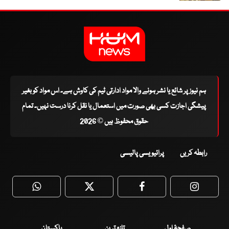
ہم نیوز پر شائع یا نشر ہونے والا مواد ادارتی ٹیم کی کاوش ہے۔ اس مواد کو بغیر
پیشگی اجازت کسی بھی صورت میں استعمال یا نقل کرنا درست نہیں۔ تمام
حقوق محفوظ ہیں © 2026
رابطہ کریں
پرائیویسی پالیسی
WhatsApp
Twitter
Facebook
Faceboo
صفحۂ اول
تازہ ترین
پاکستان