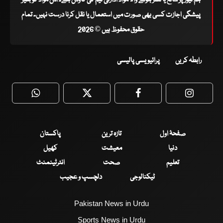
پیشگی اجازت کسی بھی صورت میں استعمال یا نقل کرنا درست نہیں۔ تمام
حقوق محفوظ ہیں © 2026
رابطہ کریں
پرائیویسی پالیسی
WhatsApp
Twitter
Facebook
Faceboo
صفحۂ اول
تازہ ترین
پاکستان
دنیا
معیشت
کھیل
تعلیم
صحت
انٹرٹینمنٹ
ٹیکنالوجی
دلچسپ و عجیب
Pakistan News in Urdu
Sports News in Urdu