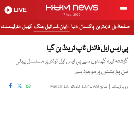
LIVE
7 Aug, 2026
صفحۂ اول
تازہ ترین
پاکستان
دنیا
ایران-اسرائیل جنگ
کھیل
انٹرٹینمنٹ
پی ایس ایل فائنل ٹاپ ٹرینڈ بن گیا
گزشتہ تیرہ گھنٹوں سے پی ایس ایل ٹوئٹر پر مسلسل پہلی
تین پوزیشنوں پر موجود ہے
|
شائع
March 19, 2023 10:41 AM
ویب ڈیسک