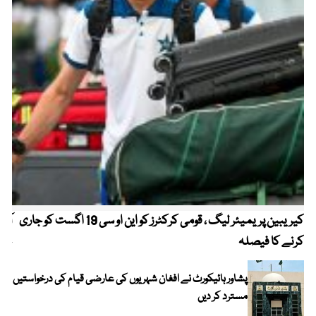
کیریبین پریمیئر لیگ ، قومی کرکٹرز کو این او سی 19 اگست کو جاری
آز
کرنے کا فیصلہ
چھی
پشاور ہائیکورٹ نے افغان شہریوں کی عارضی قیام کی درخواستیں
مسترد کر دیں