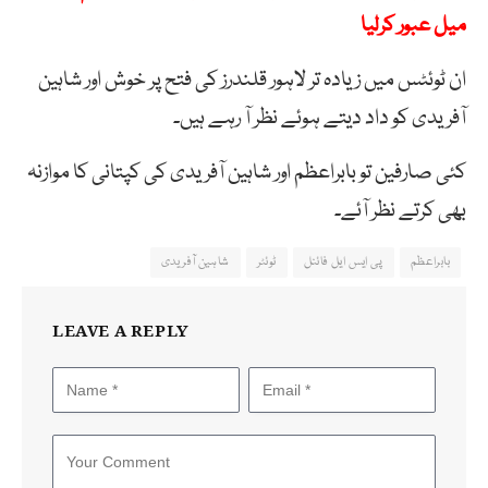
میل عبور کرلیا
ان ٹوئٹس میں زیادہ تر لاہور قلندرز کی فتح پر خوش اور شاہین
آفریدی کو داد دیتے ہوئے نظر آ رہے ہیں۔
کئی صارفین تو بابراعظم اور شاہین آفریدی کی کپتانی کا موازنہ
بھی کرتے نظر آئے۔
بابراعظم
پی ایس ایل فائنل
ٹوئٹر
شاہین آفریدی
LEAVE A REPLY