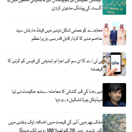
الیکشن کمیشن نے بلوچستان کے 4 بلدیاتی حلقوں میں 9
اگست کی پولنگ ملتوی کردی
معاہدے کو عملی شکل دینے میں فیلڈ مارشل سید
عاصم منیر کا کردار قابل قدر ہے، وزیراعظم
پی ٹی اے کا ای سم کے اجرا اور تبدیلی کی فیس کم کرنے کا
فیصلہ
میر رضا کی قبر کشائی کا معاملہ، سندھ حکومت نے نیا
میڈیکل بورڈ تشکیل دے دیا
ملک بھر میں آٹے کی قیمت میں اضافہ، ایک ہفتے میں
کئی شہروں میں 20 کلو تھیلا 100 روپے تک مہنگا