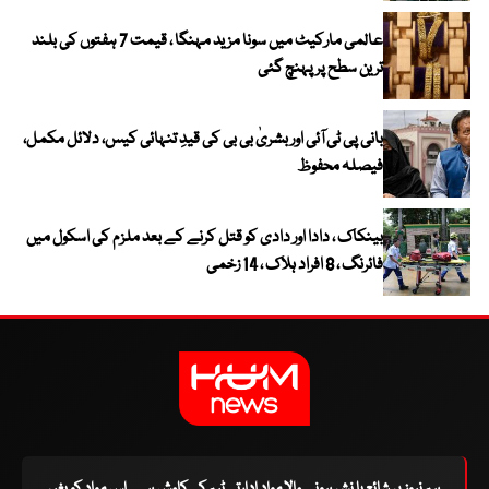
عالمی مارکیٹ میں سونا مزید مہنگا ، قیمت 7 ہفتوں کی بلند
ترین سطح پر پہنچ گئی
بانی پی ٹی آئی اور بشریٰ بی بی کی قیدِ تنہائی کیس، دلائل مکمل،
فیصلہ محفوظ
بینکاک ، دادا اور دادی کو قتل کرنے کے بعد ملزم کی اسکول میں
فائرنگ ، 8 افراد ہلاک ، 14 زخمی
ہم نیوز پر شائع یا نشر ہونے والا مواد ادارتی ٹیم کی کاوش ہے۔ اس مواد کو بغیر