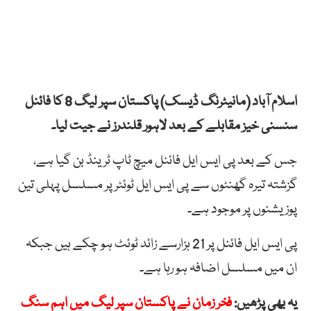
اسلام آباد (مانیٹرنگ ڈیسک) پاکستان سپر لیگ 8 کا فائنل
سنسنی خیز مقابلے کے بعد لاہور قلندرز نے جیت لیا۔
جس کے بعد پی ایس ایل فائنل میچ ٹاپ ٹرینڈ بن گیا ہے،
گزشتہ تیرہ گھنٹوں سے پی ایس ایل ٹوئٹر پر مسلسل پہلی تین
پوزیشنوں پر موجود ہے۔
پی ایس ایل فائنل پر 21 ہزارسے زائد ٹوئٹ ہو چکے ہیں جبکہ
ان میں مسلسل اضافہ ہو رہا ہے۔
یہ بھی پڑھیں:
فخر زمان نے پاکستان سپر لیگ میں اہم سنگ