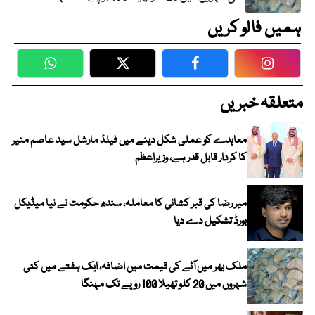
ہمیں فالو کریں
WhatsApp
Twitter
Facebook
Faceboo
متعلقہ خبریں
معاہدے کو عملی شکل دینے میں فیلڈ مارشل سید عاصم منیر
کا کردار قابل قدر ہے، وزیراعظم
میر رضا کی قبر کشائی کا معاملہ، سندھ حکومت نے نیا میڈیکل
بورڈ تشکیل دے دیا
ملک بھر میں آٹے کی قیمت میں اضافہ، ایک ہفتے میں کئی
شہروں میں 20 کلو تھیلا 100 روپے تک مہنگا