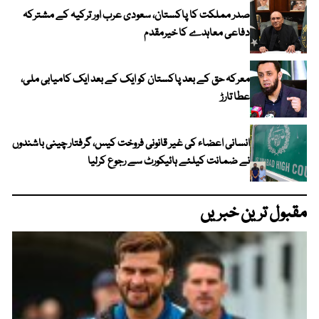
صدر مملکت کا پاکستان، سعودی عرب اور ترکیہ کے مشترکہ
دفاعی معاہدے کا خیرمقدم
معرکہ حق کے بعد پاکستان کو ایک کے بعد ایک کامیابی ملی،
عطا تارڑ
انسانی اعضاء کی غیر قانونی فروخت کیس، گرفتار چینی باشندوں
نے ضمانت کیلئے ہائیکورٹ سے رجوع کرلیا
مقبول ترین خبریں