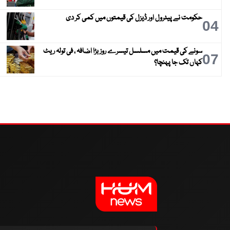
حکومت نے پیٹرول اور ڈیزل کی قیمتوں میں کمی کر دی
04
سونے کی قیمت میں مسلسل تیسرے روز بڑا اضافہ ، فی تولہ ریٹ
07
کہاں تک جا پہنچا؟