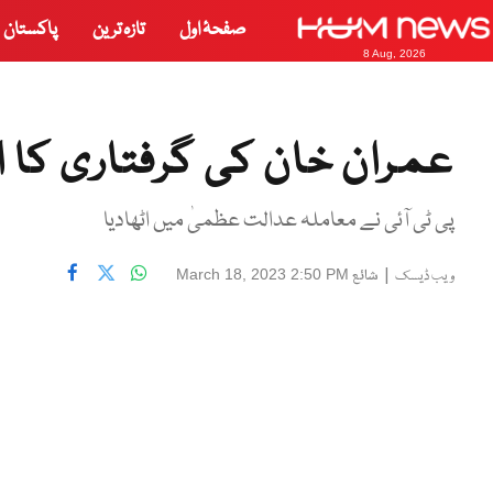
صفحۂ اول
تازہ ترین
پاکستان
8 Aug, 2026
عمران خان کی گرفتاری کا 
پی ٹی آئی نے معاملہ عدالت عظمیٰ میں اٹھادیا
|
شائع
March 18, 2023 2:50 PM
ویب ڈیسک