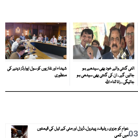
الٹی گنتی والے خود بھی سیدھے ہو
شہداء اور غازیوں کو سول ایوارڈز دینے کی
جائیں گے ، ان کی گنتی بھی سیدھی ہو
منظوری
جائیگی ، رانا ثناء اللہ
عوام کو جزوی ریلیف، پیٹرول، ڈیزل اور مٹی کے تیل کی قیمتوں
0
میں کمی