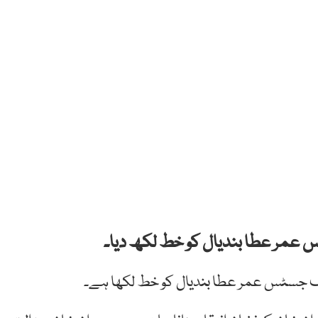
عمر عطا بندیال کو خط لکھ دیا۔
ف جسٹس عمر عطا بندیال کو خط لکھا ہے۔