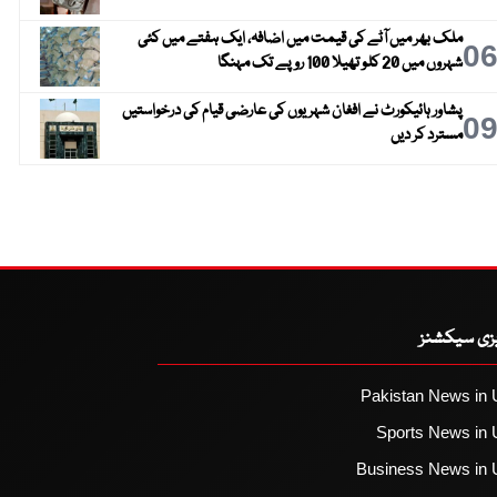
ملک بھر میں آٹے کی قیمت میں اضافہ، ایک ہفتے میں کئی
0
شہروں میں 20 کلو تھیلا 100 روپے تک مہنگا
پشاور ہائیکورٹ نے افغان شہریوں کی عارضی قیام کی درخواستیں
0
مسترد کر دیں
یزی سیکشنز
Pakistan News in 
Sports News in 
Business News in 