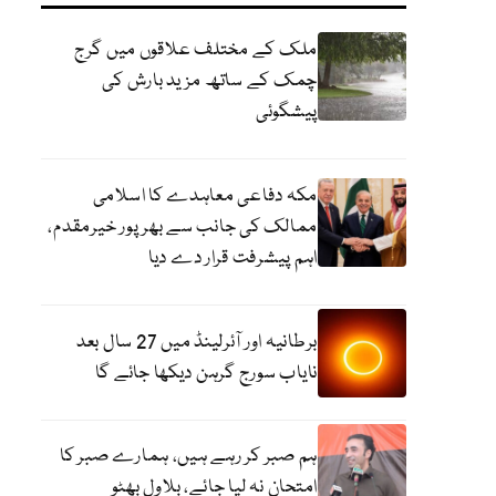
ملک کے مختلف علاقوں میں گرج
چمک کے ساتھ مزید بارش کی
پیشگوئی
مکہ دفاعی معاہدے کا اسلامی
ممالک کی جانب سے بھرپور خیرمقدم،
اہم پیشرفت قرار دے دیا
برطانیہ اور آئرلینڈ میں 27 سال بعد
نایاب سورج گرہن دیکھا جائے گا
ہم صبر کر رہے ہیں، ہمارے صبر کا
امتحان نہ لیا جائے، بلاول بھٹو