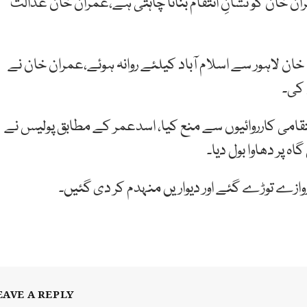
 خان کو نشانِ انتقام بنانا چاہتی ہے،عمران خان عدالت
 لاہور سے اسلام آباد کیلئے روانہ ہوئے،عمران خان نے
قامی کارروائیوں سے منع کیا، اسدعمر کے مطابق پولیس نے
 پر دھاوا بول دیا۔
ازے توڑے گئے اور دیواریں منہدم کر دی گئیں۔
EAVE A REPLY