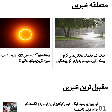
متعلقہ خبریں
برطانیہ اور آئرلینڈ میں 27 سال بعد نایاب
ملک کے مختلف علاقوں میں گرج
سورج گرہن دیکھا جائے گا
چمک کے ساتھ مزید بارش کی پیشگوئی
مقبول ترین خبریں
کیریبین پریمیئر لیگ ، قومی کرکٹرز کو این او سی 19 اگست کو
01
جاری کرنے کا فیصلہ