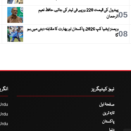
پیٹرول کی قیمت 228 روپے فی لیٹر کی جائے، حافظ نعیم
6
05
الرحمان
ویمنز ایشیا کپ 2026، پاکستان اور بھارت کا مقابلہ دبئی میں ہو
9
08
گا
نیوز کیٹیگریز
انگر
صفحۂ اول
Urdu
تازہ ترین
Urdu
پاکستان
Urdu
دنیا