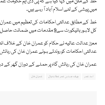
خط کے متن میں کہا گیا ہے کہ پی ڈی ایم حکومت عمران
میں پیشی کے لئے اسلام آباد آ رہے ہیں۔
خط کے مطابق عدالتی احکامات کی تعظیم میں عمران خان
کل لاہور ہائیکورٹ سے9 مقدمات میں ضمانت حاصل کی۔
معزز عدالت عالیہ نے حکام کو عمران خان کے خلاف انت
عدالتی احکامات کو روندتے ہوئے عمران خان کی رہائش گاہ
عمران خان کی رہائش گاہ پر حملے کے دوران گھر کے درو
اسد عمر
چیف جسٹس عمر عطا بندیال
عمران خان