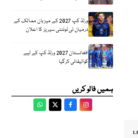
ورلڈ کپ 2027 کے میزبان ممالک کے
درمیان ٹی ٹوئنٹی سیریز کا اعلان
افغانستان 2027 ورلڈ کپ کے لیے
کوالیفائی کرگیا
ہمیں فالو کریں
WhatsApp
Twitter
Facebook
Facebook
L