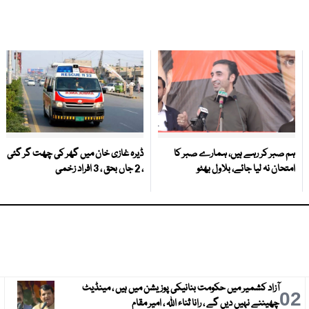
ہم صبر کر رہے ہیں، ہمارے صبر کا
ڈیرہ غازی خان میں گھر کی چھت گر گئی
امتحان نہ لیا جائے، بلاول بھٹو
، 2 جاں بحق ، 3 افراد زخمی
آزاد کشمیر میں حکومت بنانیکی پوزیشن میں ہیں ، مینڈیٹ
3
02
چھیننے نہیں دیں گے ، رانا ثناء اللہ ، امیر مقام