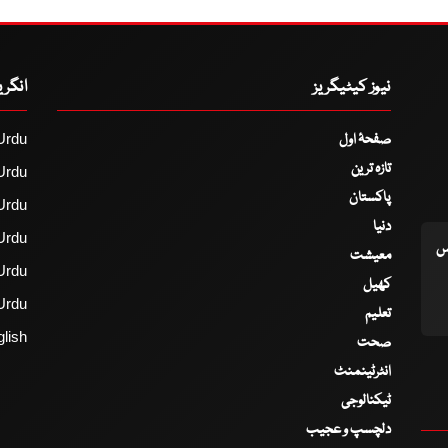
نیوز کیٹیگریز
انگر
صفحۂ اول
Urdu
تازہ ترین
Urdu
پاکستان
Urdu
دنیا
Urdu
اس
معیشت
Urdu
کھیل
Urdu
تعلیم
lish
صحت
انٹرٹینمنٹ
ٹیکنالوجی
دلچسپ و عجیب