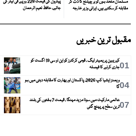
پیٹرول کی قیمت 228 روپے فی لیٹر کی
مسلمان متحد ہوں تو ہر چیلنج کا ڈٹ کر
جائے، حافظ نعیم الرحمان
مقابلہ کر سکتے ہیں، ایرانی وزیر خارجہ
مقبول ترین خبریں
کیریبین پریمیئر لیگ ، قومی کرکٹرز کو این او سی 19 اگست کو
01
جاری کرنے کا فیصلہ
ویمنز ایشیا کپ 2026، پاکستان اور بھارت کا مقابلہ دبئی میں ہو
04
گا
عالمی مارکیٹ میں سونا مزید مہنگا ، قیمت 7 ہفتوں کی بلند
07
ترین سطح پر پہنچ گئی