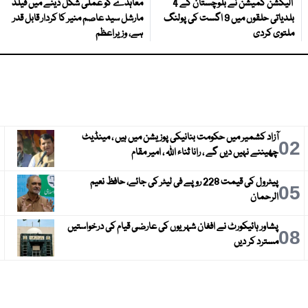
الیکشن کمیشن نے بلوچستان کے 4
معاہدے کو عملی شکل دینے میں فیلڈ
بلدیاتی حلقوں میں 9 اگست کی پولنگ
مارشل سید عاصم منیر کا کردار قابل قدر
ملتوی کردی
ہے، وزیراعظم
آزاد کشمیر میں حکومت بنانیکی پوزیشن میں ہیں ، مینڈیٹ
3
02
چھیننے نہیں دیں گے ، رانا ثناء اللہ ، امیر مقام
پیٹرول کی قیمت 228 روپے فی لیٹر کی جائے، حافظ نعیم
6
05
الرحمان
پشاور ہائیکورٹ نے افغان شہریوں کی عارضی قیام کی درخواستیں
9
08
مسترد کر دیں