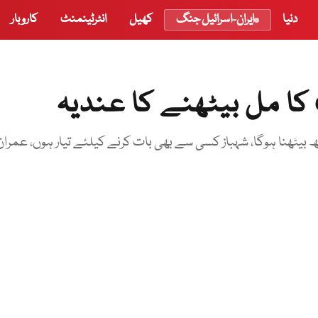
دنیا
ایران-اسرائیل جنگ
کھیل
انٹرٹینمنٹ
کاروبار
کا مل بیٹھنے کا عندیہ
یٹھنا ہوگا، شہباز کسی سے بھی بات کرنے کیلئے تیار ہوں، عمران