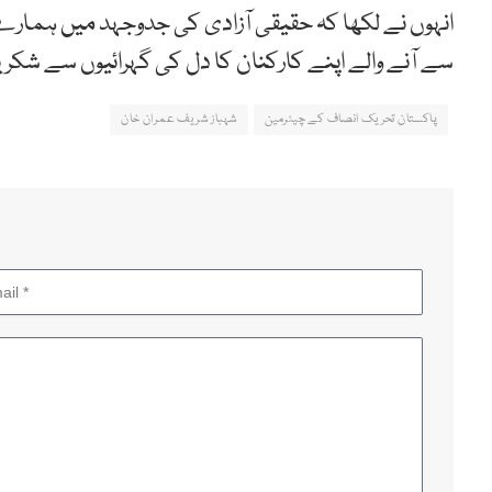
انہوں نے لکھا کہ حقیقی آزادی کی جدوجہد میں ہمارے
سے آنے والے اپنے کارکنان کا دل کی گہرائیوں سے شکریہ ا
پاکستان تحریک انصاف کے چیئرمین
شہباز شریف عمران خان