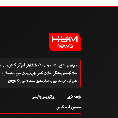
ہم نیوز پر شائع یا نشر ہونے والا مواد ادارتی ٹیم کی کاوش ہے۔ 
مواد کو بغیر پیشگی اجازت کسی بھی صورت میں استعمال یا
نقل کرنا درست نہیں۔ تمام حقوق محفوظ ہیں © 2026
رابطہ کریں
پرائیویسی پالیسی
ہمیں فالو کریں