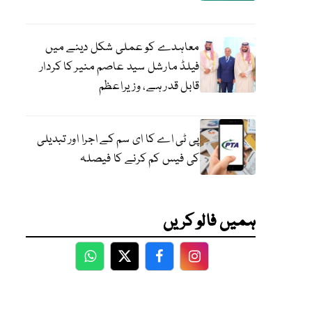
معاہدے کو عملی شکل دینے میں
فیلڈ مارشل سید عاصم منیر کا کردار
قابل قدر ہے، وزیراعظم
پی ٹی اے کا ای سم کے اجرا اور تبدیلی
کی فیس کم کرنے کا فیصلہ
ہمیں فالو کریں
WhatsApp
Twitter
Facebook
Facebook