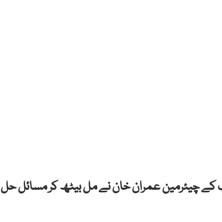
ف کے چیئرمین عمران خان نے مل بیٹھ کر مسائل حل