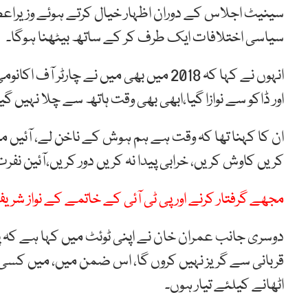
سینیٹ اجلاس کے دوران اظہار خیال کرتے ہوئے وزیراع
سیاسی اختلافات ایک طرف کر کے ساتھ بیٹھنا ہوگا۔
انہوں نے کہا کہ 2018 میں بھی میں نے چا
اور ڈاکو سے نوازا گیا،ابھی بھی وقت ہاتھ سے چلا نہیں گیا
ان کا کہنا تھا کہ وقت ہے ہم ہوش کے ناخن لے، آئیں 
کریں کاوش کریں، خرابی پیدا نہ کریں دور کریں،آئین نفرت 
مجھے گرفتار کرنے اور پی ٹی آئی کے خاتمے کے نواز 
دوسری جانب عمران خان نے اپنی ٹوئٹ میں کہا ہے کہ 
قربانی سے گریز نہیں کروں گا، اس ضمن میں، میں کسی س
اٹھانے کیلئے تیار ہوں۔