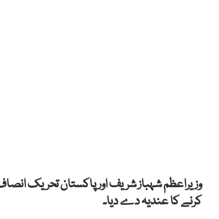
وزیراعظم شہباز شریف اور پاکستان تحریک انصا
کرنے کا عندیہ دے دیا۔