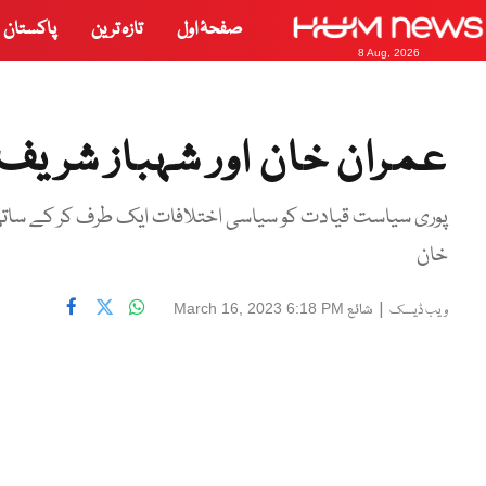
صفحۂ اول
تازہ ترین
پاکستان
8 Aug, 2026
عمران خان اور شہباز شریف 
پوری سیاست قیادت کو سیاسی اختلافات ایک طرف کر کے ساتھ ب
خان
|
شائع
March 16, 2023 6:18 PM
ویب ڈیسک