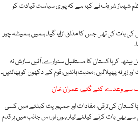
ظم شہباز شریف نے کہا ہے کہ پوری سیاست قیادت کو
رٹر آف اکانومی کی بات کی تھی جس کا مذاق اڑایا گیا، ہمیں ہمیشہ چور
۔
مل بیٹھ کر پاکستان کا مستقبل سنوارے، آئیں سازش نہ
اور زہر نہ پھیلائیں ،محبت بانٹیں،قوم کے دکھوں کو بھانٹیں۔
شریف سے وعدے کئے گئے، عمران خان
پاکستان کی ترقی، مفادات اور جمہوریت کیلئے میں کسی
ے بھی بات کرنے کیلئے تیار ہوں اور اس جانب میں ہر قدم