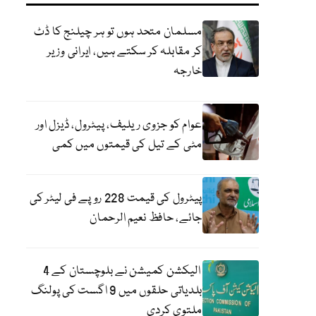
مسلمان متحد ہوں تو ہر چیلنج کا ڈٹ
کر مقابلہ کر سکتے ہیں، ایرانی وزیر
خارجہ
عوام کو جزوی ریلیف، پیٹرول، ڈیزل اور
مٹی کے تیل کی قیمتوں میں کمی
پیٹرول کی قیمت 228 روپے فی لیٹر کی
جائے، حافظ نعیم الرحمان
الیکشن کمیشن نے بلوچستان کے 4
بلدیاتی حلقوں میں 9 اگست کی پولنگ
ملتوی کردی