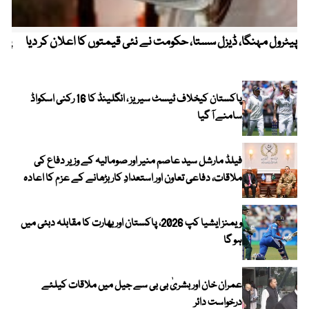
پیٹرول مہنگا، ڈیزل سستا، حکومت نے نئی قیمتوں کا اعلان کر دیا
پنج
پاکستان کیخلاف ٹیسٹ سیریز ، انگلینڈ کا 16 رکنی اسکواڈ
سامنے آ گیا
فیلڈ مارشل سید عاصم منیر اور صومالیہ کے وزیر دفاع کی
ملاقات، دفاعی تعاون اور استعدادِ کار بڑھانے کے عزم کا اعادہ
ویمنز ایشیا کپ 2026، پاکستان اور بھارت کا مقابلہ دبئی میں
ہو گا
عمران خان اور بشریٰ بی بی سے جیل میں ملاقات کیلئے
درخواست دائر