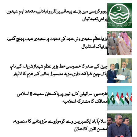
بیوروکریسی میں بڑے پیمانے پر تقرر و تبادلے، متعدد اہم عہدوں
پر نئی تعیناتیاں
وزیراعظم سعودی ولی عہد کی دعوت پر سعودی عرب پہنچ گئے،
پر تپاک استقبال
چین کے صدر کا خصوصی خط وزیراعظم شہباز شریف کے نام،
پاک چین شراکت داری مزید مضبوط بنانے کے عزم کا اظہار
غزہ میں اسرائیلی کارروائیوں پر پاکستان سمیت 8 اسلامی
ممالک کا مشترکہ اعلامیہ
اسلام آباد ایکسپریس وے کو موٹروے طرز بنانے کا منصوبہ،
محسن نقوی کا اعلان