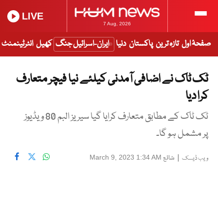
LIVE
7 Aug, 2026
صفحۂ اول
تازہ ترین
پاکستان
دنیا
ایران-اسرائیل جنگ
کھیل
انٹرٹینمنٹ
ٹک ٹاک نے اضافی آمدنی کیلئے نیا فیچر متعارف
کرا دیا
ٹک ٹاک کے مطابق متعارف کرایا گیا سیریز البم 80 ویڈیوز
پر مشمل ہو گا۔
|
شائع
March 9, 2023 1:34 AM
ویب ڈیسک