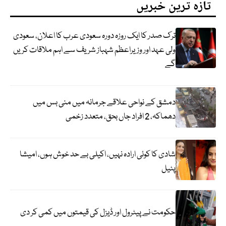
تازہ ترین خبریں
ترک صدر کا ایک روزہ دورہ سعودی عرب کا اعلان، سعودی
ولی عہد اور وزیراعظم شہباز شریف سے اہم ملاقات کریں
گے
دمشق کے نواحی علاقے جرمانہ میں منی بس میں
دھماکہ، 2 افراد جاں بحق، متعدد زخمی
شادی کا کوئی ارادہ نہیں، اکیلی بے حد خوش ہوں، امیشا
پٹیل
حکومت نے پیٹرول اور ڈیزل کی قیمتوں میں کمی کر دی