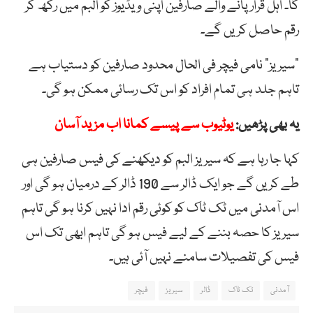
گا۔ اہل قرار پانے والے صارفین اپنی ویڈیوز کو البم میں رکھ کر
رقم حاصل کریں گے۔
“سیریز” نامی فیچر فی الحال محدود صارفین کو دستیاب ہے
تاہم جلد ہی تمام افراد کو اس تک رسائی ممکن ہو گی۔
یہ بھی پڑھیں:
یوٹیوب سے پیسے کمانا اب مزید آسان
کہا جا رہا ہے کہ سیریز البم کو دیکھنے کی فیس صارفین ہی
طے کریں گے جو ایک ڈالر سے 190 ڈالر کے درمیان ہو گی اور
اس آمدنی میں ٹک ٹاک کو کوئی رقم ادا نہیں کرنا ہو گی تاہم
سیریز کا حصہ بننے کے لیے فیس ہو گی تاہم ابھی تک اس
فیس کی تفصیلات سامنے نہیں آئی ہیں۔
آمدنی
ٹک ٹاک
ڈالر
سیریز
فیچر