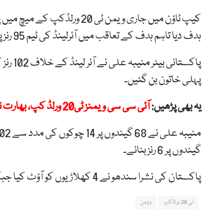
ہدف دیا تاہم ہدف کے تعاقب میں آئرلینڈ کی ٹیم 95 رنز پر ہی ڈھیر ہوگئی۔
پہلی خاتون بن گئیں۔
یہ بھی پڑھیں:
آئی سی سی ویمنز ٹی20 ورلڈ کپ، بھارت نے پاکستان کو سات وکٹوں سے شکست دیدی
گیندوں پر 6 رنز بنائے۔
پاکستان کی نشرا سندھو نے 4 کھلاڑیوں کو آؤٹ کیا جبکہ سعدیہ اقبال اور ندا ڈار نے 2، 2 وکٹیں حاصل کیں۔
ٹی 20 ورلڈکپ
ویمن