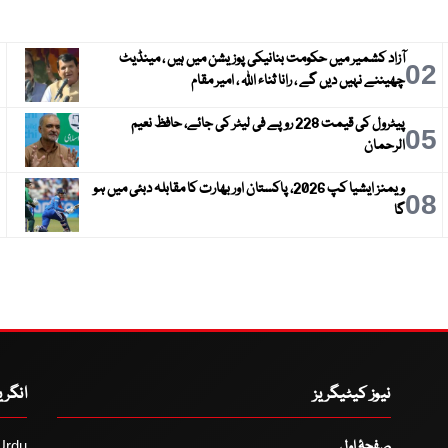
آزاد کشمیر میں حکومت بنانیکی پوزیشن میں ہیں ، مینڈیٹ
3
02
چھیننے نہیں دیں گے ، رانا ثناء اللہ ، امیر مقام
پیٹرول کی قیمت 228 روپے فی لیٹر کی جائے، حافظ نعیم
6
05
الرحمان
ویمنز ایشیا کپ 2026، پاکستان اور بھارت کا مقابلہ دبئی میں ہو
9
08
گا
نیوز کیٹیگریز
انگر
صفحۂ اول
Urdu