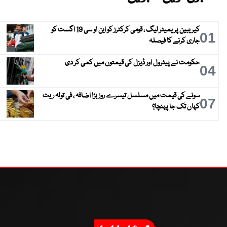
کیریبین پریمیئر لیگ ، قومی کرکٹرز کو این او سی 19 اگست کو
01
جاری کرنے کا فیصلہ
حکومت نے پیٹرول اور ڈیزل کی قیمتوں میں کمی کر دی
04
سونے کی قیمت میں مسلسل تیسرے روز بڑا اضافہ ، فی تولہ ریٹ
07
کہاں تک جا پہنچا؟