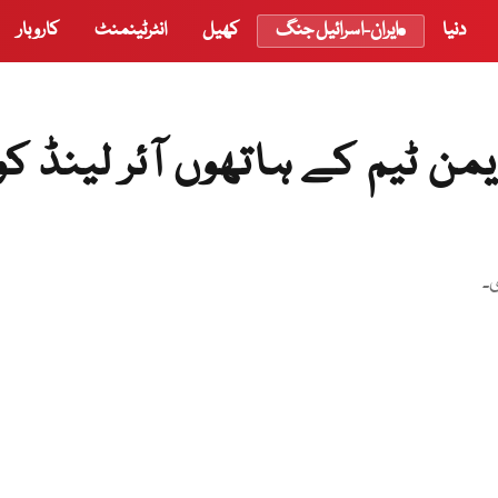
دنیا
ایران-اسرائیل جنگ
کھیل
انٹرٹینمنٹ
کاروبار
ویمن ٹیم کے ہاتھوں آئر لینڈ کو
۔