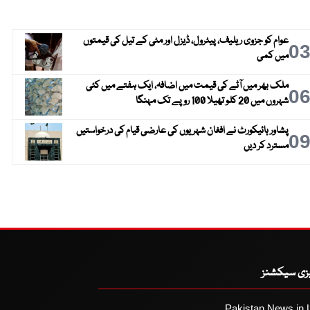
عوام کو جزوی ریلیف، پیٹرول، ڈیزل اور مٹی کے تیل کی قیمتوں
0
میں کمی
ملک بھر میں آٹے کی قیمت میں اضافہ، ایک ہفتے میں کئی
0
شہروں میں 20 کلو تھیلا 100 روپے تک مہنگا
پشاور ہائیکورٹ نے افغان شہریوں کی عارضی قیام کی درخواستیں
0
مسترد کر دیں
یزی سیکشنز
Pakistan News in 