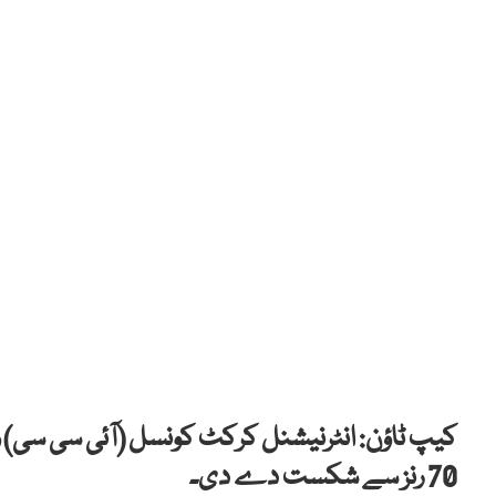
70 رنز سے شکست دے دی۔