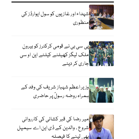
شہداء اور غازیوں کو سول ایوارڈز کی
منظوری
پی سی بی نے قومی کرکٹرز کو بیرون
ملک لیگز کھیلنے کیلئے این او سی
جاری کر دیئے
وزیر اعظم شہباز شریف کی وفد کے
ہمراہ روضہ رسولؐ پر حاضری
میر رضا کی قبر کشائی کی کارروائی
شروع ، والدین کے ڈی این اے سیمپل
بھی لینے کا فیصلہ