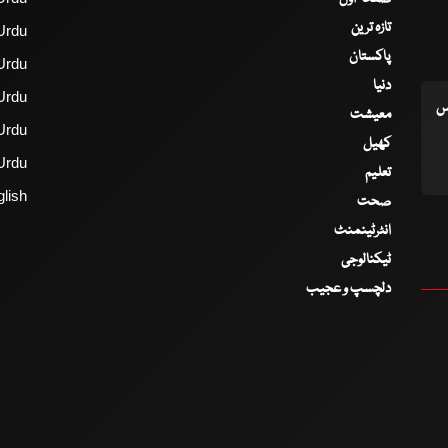
تازہ ترین
Urdu
پاکستان
Urdu
دنیا
Urdu
اس
معیشت
Urdu
کھیل
Urdu
تعلیم
lish
صحت
انٹرٹینمنٹ
ٹیکنالوجی
دلچسپ و عجیب