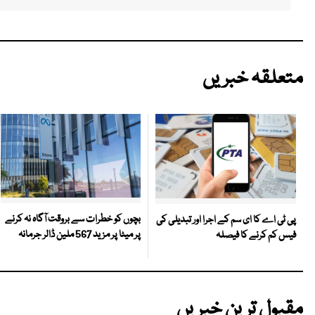
متعلقہ خبریں
بچوں کو خطرات سے بروقت آگاہ نہ کرنے
پی ٹی اے کا ای سم کے اجرا اور تبدیلی کی
پر میٹا پر مزید 567 ملین ڈالر جرمانہ
فیس کم کرنے کا فیصلہ
مقبول ترین خبریں