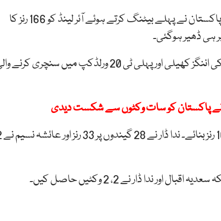
کیپ ٹاؤن میں جاری ویمن ٹی 20 ورلڈکپ کے میچ میں پاکستان نے پہلے بیٹنگ کرتے ہوئے آئر لینڈ کو 166 رنز کا
پاکستانی بیٹر منیبہ علی نے آئر لینڈ کے خلاف 102 رنز کی اننگز کھیلی اور پہلی ٹی 20 ورلڈکپ میں سنچری کرنے 
منیبہ علی نے 68 گیندوں پر 14 چوکوں کی