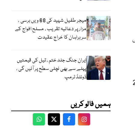
میجر طفیل شہید کی 68 ویں برسی ،
مزار پر دعائیہ تقریب ، مسلح افواج کے
سربراہان کا خراج عقیدت
والی
ایران جنگ جلد ختم ، تیل کی قیمتیں
پہلے سے بھی نچلی سطح پر آئیں گی ،
ڈونلڈ ٹرمپ
 مدد سے 102 رنز بنائے۔ ندا ڈار نے 28 گیندوں پر 33 رنز اور عائشہ نسیم نے 2
ہمیں فالو کریں
WhatsApp
Twitter
Facebook
Facebook