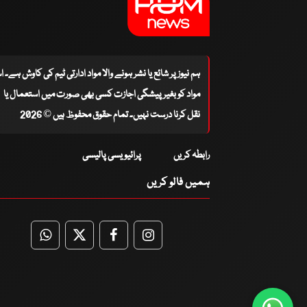
ہم نیوز پر شائع یا نشر ہونے والا مواد ادارتی ٹیم کی کاوش ہے۔ 
مواد کو بغیر پیشگی اجازت کسی بھی صورت میں استعمال یا
نقل کرنا درست نہیں۔ تمام حقوق محفوظ ہیں © 2026
رابطہ کریں
پرائیویسی پالیسی
ہمیں فالو کریں
WhatsApp
Twitter
Facebook
Facebook