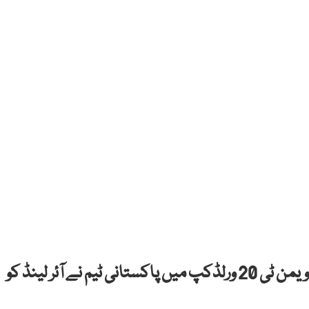
کیپ ٹاؤن: انٹرنیشنل کرکٹ کونسل (آئی سی سی) ویمن ٹی 20 ورلڈکپ میں پاکستانی ٹیم نے آئر لینڈ کو