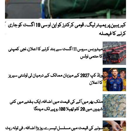
کیریبین پریمیئر لیگ ، قومی کرکٹرز کو این او سی 19 اگست کو جاری
آز
کرنے کا فیصلہ
چھی
میٹرو بس سروس 11 اگست سے بند کرنے کا اعلان، نجی کمپنی
کا حتمی نوٹس
ورلڈ کپ 2027 کے میزبان ممالک کے درمیان ٹی ٹوئنٹی سیریز
کا اعلان
ملک بھر میں آٹے کی قیمت میں اضافہ، ایک ہفتے میں کئی
شہروں میں 20 کلو تھیلا 100 روپے تک مہنگا
سونے کی قیمت میں مسلسل تیسرے روز بڑا اضافہ ، فی تولہ ریٹ