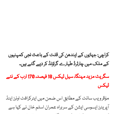
کراچی: جہازوں کے ایندھن کی قلت کے باعث نجی کمپنیوں
کے ملک میں چارٹرڈ طیارے گراؤنڈ کر دیے گئے ہیں۔
سگریٹ مزید مہنگا، سیل ٹیکس 18 فیصد، 170 ارب کے نئے
ٹیکس
مؤقر ویب سائٹ کے مطابق اس ضمن میں ایئرکرافٹ اونرز اینڈ
آپریٹرز ایسوسی ایشن کے سربراہ عمران اسلم خان نے کہا ہے