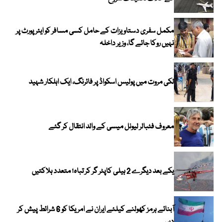
مکمل سفری دستاویزات کے حامل کسی مسافر کو ایئرپورٹ پر
نہیں روکا جائے گا، وزیر داخلہ
لکی مروت میں پولیس اسکواڈ پر فائرنگ، ایک اہلکار شہید
معروف فٹبالر لیونل میسی کے والد انتقال کر گئے
یکے بعد دیگرے 2 ہیلی کاپٹر گر کر تباہ؛ متعدد ہلاکتیں
آبنائے ہرمز کھولنے کیلئے ایران نے امریکا کو 6 شرائط پیش کر