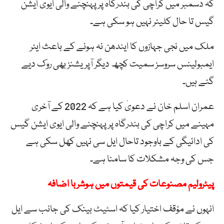
کہ دسمبر میں کراچی کی بندرگاہ پر پہنچنے والی ایوی ایشن
گیس تا حال کلیئر نہیں ہو سکی ہے۔
ملک میں نجی جہازوں کا ایندھن نہ ہونے کے باعث ایئر
ایمبولینس سروسز سمیت کچھ دیگر آپریشنز بھی روک دیے
گئے ہیں۔
عمران اسلم خان نے دعویٰ کیا ہے کہ 2022 کے آخری
مہینے میں کراچی کی بندرگاہ پر پہنچنے والی ایوی ایشن گیس
کی ادائیگی کے باوجود تاحال ایل سی نہیں کھل سکی ہے
جس کی وجہ مشکلات کا سامنا ہے۔
پیٹرولیم مصنوعات کی قیمتوں میں ہوشربا اضافہ
انہوں نے مؤقف اختیار کیا کہ اسٹیٹ بینک کی جانب سے ایل