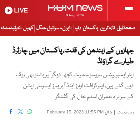
LIVE
9 Aug, 2026
صفحۂ اول
تازہ ترین
پاکستان
دنیا
ایران-اسرائیل جنگ
کھیل
انٹرٹینمنٹ
جہازوں کے ایندھن کی قلت، پاکستان میں چارٹرڈ
طیارے گراؤنڈ
ایئر ایمبولینس سروسز سمیت کچھ دیگر آپریشنز بھی روک
دیے گئے ہیں، ایئرکرافٹ اونرز اینڈ آپریٹرز ایسوسی ایشن
کے سربراہ عمران اسلم خان کی گفتگو
|
شائع
February 15, 2023 11:55 PM
ویب ڈیسک