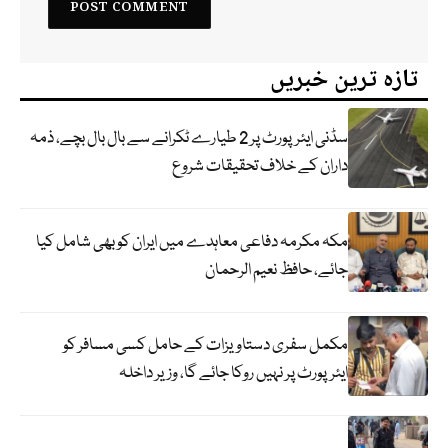
تازہ ترین خبریں
سڈنی ایئرپورٹ پر 2 طیارے ٹکرانے سے بال بال بچے، ذمہ
داران کے خلاف تحقیقات شروع
مکہ مکرمہ دفاعی معاہدے میں ایران کو بھی شامل کیا
جائے، حافظ نعیم الرحمان
مکمل سفری دستاویزات کے حامل کسی مسافر کو
ایئرپورٹ پر نہیں روکا جائے گا، وزیر داخلہ