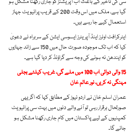
سی کی تاخیر کے باعث اب آپریشنز کو جاری رکھنا مشکل ہو
گیا ہے، ملک میں اس وقت 200 کے قریب پرائیویٹ جہاز
استعمال کیے جا رہے ہیں۔
ایئرکرافٹ اونرز اینڈ آپریٹرز ایسوسی ایشن کے سربراہ نے دعویٰ
کیا کہ اب تک موجودہ صورت حال میں 150 سے زائد جہازوں
کو ایندھن نہ ہونے کی وجہ سے گراؤنڈ کر دیا گیا ہے۔
15 والی دوائی اب 100 میں ملے گی، غریب کیلئے بجلی
مہنگی نہ کریں، نور عالم خان
عمران اسلم خان نے اردو نیوز کے مطابق کہا کہ اگر یہی
صورتحال برقرار رہی تو آنے والے دنوں میں بہت سی پرائیویٹ
کمپنیوں کے لیے پاکستان میں کام جاری رکھنا مشکل ہو
جائے گا۔