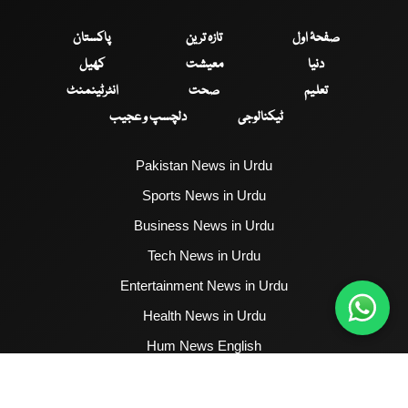
صفحۂ اول
تازہ ترین
پاکستان
دنیا
معیشت
کھیل
تعلیم
صحت
انٹرٹینمنٹ
ٹیکنالوجی
دلچسپ و عجیب
Pakistan News in Urdu
Sports News in Urdu
Business News in Urdu
Tech News in Urdu
Entertainment News in Urdu
Health News in Urdu
Hum News English