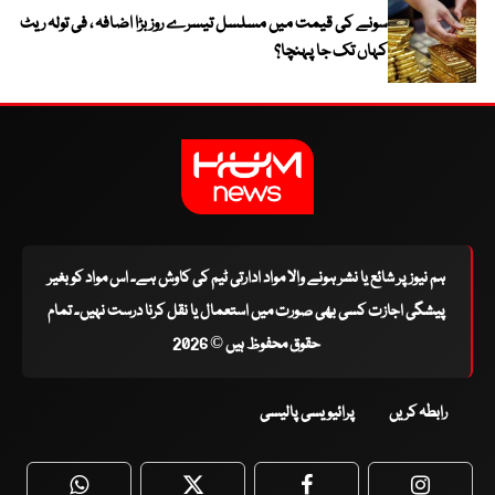
سونے کی قیمت میں مسلسل تیسرے روز بڑا اضافہ ، فی تولہ ریٹ
کہاں تک جا پہنچا؟
ہم نیوز پر شائع یا نشر ہونے والا مواد ادارتی ٹیم کی کاوش ہے۔ اس مواد کو بغیر
پیشگی اجازت کسی بھی صورت میں استعمال یا نقل کرنا درست نہیں۔ تمام
حقوق محفوظ ہیں © 2026
رابطہ کریں
پرائیویسی پالیسی