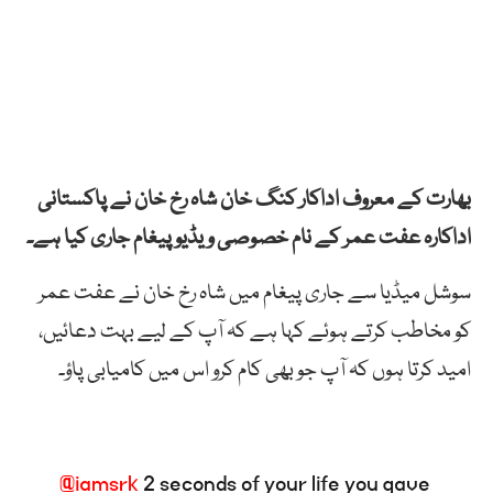
بھارت کے معروف اداکار کنگ خان شاہ رخ خان نے پاکستانی
اداکارہ عفت عمر کے نام خصوصی ویڈیو پیغام جاری کیا ہے۔
سوشل میڈیا سے جاری پیغام میں شاہ رخ خان نے عفت عمر
کو مخاطب کرتے ہوئے کہا ہے کہ آپ کے لیے بہت دعائیں،
امید کرتا ہوں کہ آپ جو بھی کام کرو اس میں کامیابی پاؤ۔
@iamsrk
2 seconds of your life you gave