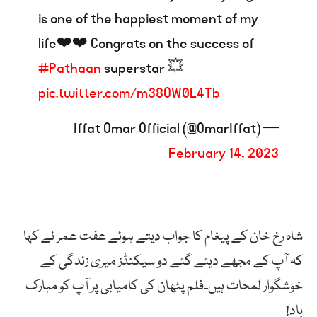
is one of the happiest moment of my
life❤️❤️ Congrats on the success of
#Pathaan
superstar 💥
pic.twitter.com/m38OW0L4Tb
— Iffat Omar Official (@OmarIffat)
February 14, 2023
شاہ رخ خان کے پیغام کا جواب دیتے ہوئے عفت عمر نے کہا
کہ آپ کے مجھے دیئے گئے دو سیکنڈز میری زندگی کے
خوشگوار لمحات ہیں۔فلم پٹھان کی کامیابی پر آپ کو مبارک
باد!