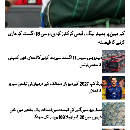
کیریبین پریمیئر لیگ ، قومی کرکٹرز کو این او سی 19 اگست کو جاری
آز
کرنے کا فیصلہ
چھی
میٹرو بس سروس 11 اگست سے بند کرنے کا اعلان، نجی کمپنی
کا حتمی نوٹس
ورلڈ کپ 2027 کے میزبان ممالک کے درمیان ٹی ٹوئنٹی سیریز
کا اعلان
ملک بھر میں آٹے کی قیمت میں اضافہ، ایک ہفتے میں کئی
شہروں میں 20 کلو تھیلا 100 روپے تک مہنگا