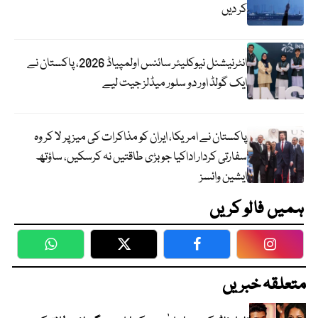
کر دیں
انٹرنیشنل نیوکلیئر سائنس اولمپیاڈ 2026، پاکستان نے
ایک گولڈ اور دو سلور میڈلز جیت لیے
پاکستان نے امریکا، ایران کو مذاکرات کی میز پر لا کر وہ
سفارتی کردار اداکیا جو بڑی طاقتیں نہ کرسکیں، ساؤتھ
ایشین وائسز
ہمیں فالو کریں
WhatsApp
Twitter
Facebook
Faceboo
متعلقہ خبریں