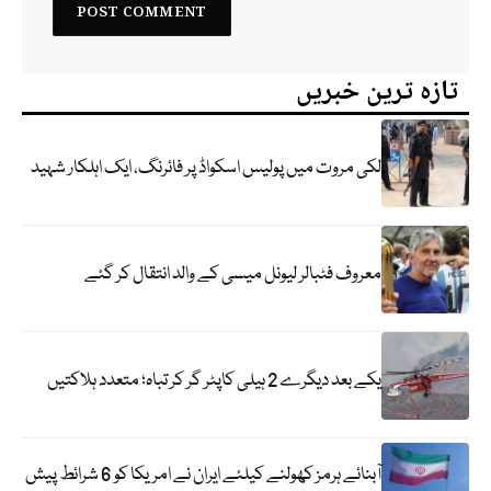
تازہ ترین خبریں
لکی مروت میں پولیس اسکواڈ پر فائرنگ، ایک اہلکار شہید
معروف فٹبالر لیونل میسی کے والد انتقال کر گئے
یکے بعد دیگرے 2 ہیلی کاپٹر گر کر تباہ؛ متعدد ہلاکتیں
آبنائے ہرمز کھولنے کیلئے ایران نے امریکا کو 6 شرائط پیش