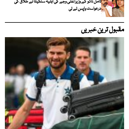
تامل ناڈو کے وزیراعلیٰ وجے کی اہلیہ سنگیتا نے طلاق کی
درخواست واپس لے لی
مقبول ترین خبریں