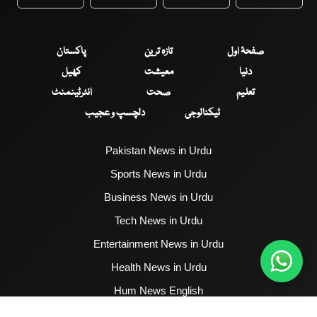
WhatsApp
Twitter
Facebook
Faceboo
صفحۂ اول
تازہ ترین
پاکستان
دنیا
معیشت
کھیل
تعلیم
صحت
انٹرٹینمنٹ
ٹیکنالوجی
دلچسپ و عجیب
Pakistan News in Urdu
Sports News in Urdu
Business News in Urdu
Tech News in Urdu
Entertainment News in Urdu
Health News in Urdu
Hum News English