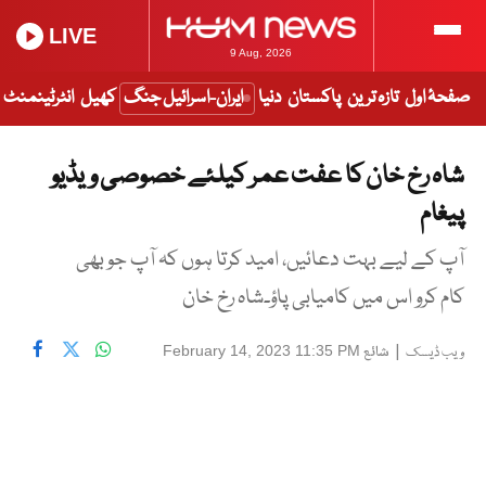
LIVE
9 Aug, 2026
صفحۂ اول
تازہ ترین
پاکستان
دنیا
ایران-اسرائیل جنگ
کھیل
انٹرٹینمنٹ
شاہ رخ خان کا عفت عمر کیلئے خصوصی ویڈیو
پیغام
آپ کے لیے بہت دعائیں، امید کرتا ہوں کہ آپ جو بھی
کام کرو اس میں کامیابی پاؤ۔شاہ رخ خان
|
شائع
February 14, 2023 11:35 PM
ویب ڈیسک