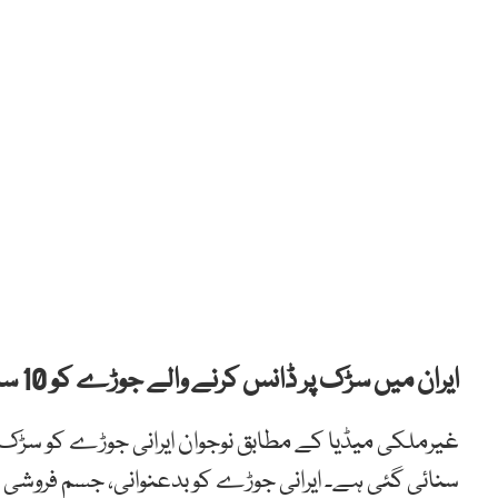
ایران میں سڑک پر ڈانس کرنے والے جوڑے کو 10 سال قید کی سزا سنا دی گئی۔
سنائی گئی ہے۔ ایرانی جوڑے کو بدعنوانی، جسم فروشی ا