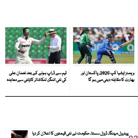
ویمنز ایشیا کپ 2026، پاکستان اور
ٹیم سے ڈراپ ہونے کے بعد نعمان علی
بھارت کا مقابلہ دبئی میں ہو گا
کی نئی اننگز، لنکاشائر کاؤنٹی سے معاہدہ
پیٹرول مہنگا، ڈیزل سستا، حکومت نے نئی قیمتوں کا اعلان کر دیا