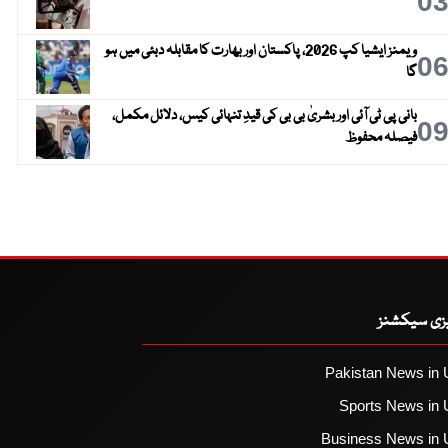
0
ویمنز ایشیا کپ 2026، پاکستان اور بھارت کا مقابلہ دبئی میں ہو
0
گا
بانی پی ٹی آئی اور بشریٰ بی بی کی قیدِ تنہائی کیس، دلائل مکمل،
0
فیصلہ محفوظ
یزی سیکشنز
Pakistan News in 
Sports News in 
Business News in 