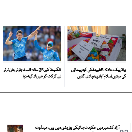
براڈ پیک حادثہ،5غیرملکی کوہ پیماؤں
انگلینڈ کے 25 سالہ فاسٹ باؤلر جان ٹرنر
کی میتیں اسلام آبادپہنچادی گئیں
نے کرکٹ کو خیر باد کہہ دیا
آزاد کشمیر میں حکومت بنانیکی پوزیشن میں ہیں ، مینڈیٹ