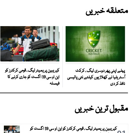
متعلقہ خبریں
کیریبین پریمیئر لیگ ، قومی کرکٹرز کو
پہلے اپنی پھر دوسری لیگ ، کرکٹ
این او سی 19 اگست کو جاری کرنے کا
آسٹریلیا نے کھلاڑیوں کیلئے نئی پالیسی
فیصلہ
نافذ کر دی
مقبول ترین خبریں
کیریبین پریمیئر لیگ ، قومی کرکٹرز کو این او سی 19 اگست کو