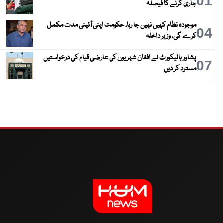
01
جاری کرنے کا فیصلہ
موجودہ نظام کہیں نہیں جا رہا، حکومت اپنی آئینی مدت مکمل
04
کرے گی، وزیر داخلہ
پشاور ہائیکورٹ نے افغان شہریوں کی عارضی قیام کی درخواستیں
07
مسترد کر دیں