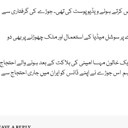
 رقص کرتے ہوئے ویڈیو پوسٹ کی تھی۔ جوڑے کی گرفتاری سے
 پر سوشل میڈیا کے استعمال اور ملک چھوڑنے پر بھی دو
ایک خاتون مہسا امینی کی ہلاکت کے بعد ہونے والے احتجاج
ہم اس جوڑے نے اپنے ڈانس کو ایران میں جاری احتجاج سے
EAVE A REPLY