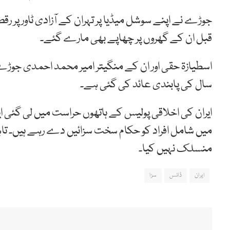
جوڑے نے اپنے سوشل میڈیا پر تہران کے آزادی ٹاور پر
قبل ان کے گھروں پر چھاپے بھی مارے گئے۔
اسطیازۃ حقی اور ان کے منگیتر امیر محمد احمدی جوڑے
سال کی پابندی عائد کی گئی ہے۔
ایران کی اخلاقی پولیس کے ہاتھوں حراست میں لی گئی 
میں شامل افراد کو حکام سخت سزائیں دے رہے ہیں۔ تا
منسلک نہیں کیا۔
ایران
ڈانس
سزا