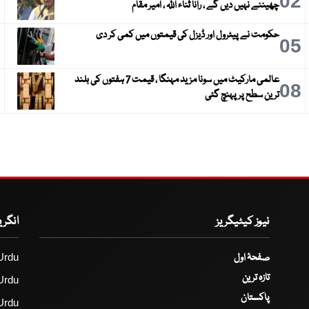
3
02
چھیننے نہیں دیں گے ، رانا ثناء اللہ ، امیر مقام
حکومت نے پیٹرول اور ڈیزل کی قیمتوں میں کمی کر دی
6
05
عالمی مارکیٹ میں سونا مزید مہنگا ، قیمت 7 ہفتوں کی بلند
9
08
ترین سطح پر پہنچ گئی
نیوز کیٹیگریز
انگر
صفحۂ اول
Urdu
تازہ ترین
Urdu
پاکستان
Urdu