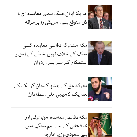
امریکا ایران جنگ بندی معاہدہ آج یا
کل متوقع ہے، امریکی وزیر خزانہ
مکہ مشترکہ دفاعی معاہدہ کسی
ملک کے خلاف نہیں، خطے کے امن و
استحکام کے لیے ہے، اردوان
معرکہ حق کے بعد پاکستان کو ایک کے
بعد ایک کامیابی ملی، عطا تارڑ
مکہ دفاعی معاہدہ امن، ترقی اور
خوشحالی کے لیے اہم سنگِ میل
ہے،سعودی وزیر خارجہ