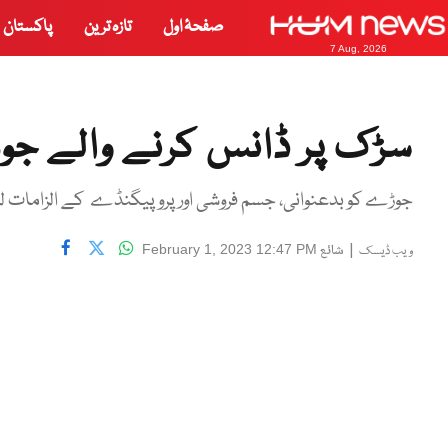
صفحۂ اول
تازہ ترین
پاکستان
7 Aug, 2026
سڑک پر ڈانس کرنے والے جوڑے کو 10 سال ق
جوڑے کو بدعنوانی، جسم فروشی اور پروپیگنڈے کے الزامات ل
|
شائع
February 1, 2023 12:47 PM
ویب ڈیسک