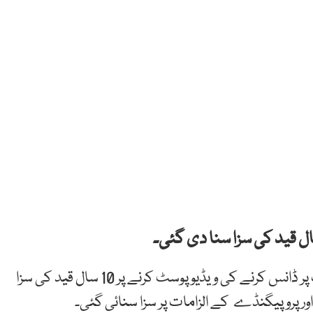
غیرملکی میڈیا کے مطابق نوجوان ایرانی جوڑے کو سڑک پر ڈانس کرنے کی ویڈیو پوسٹ کرنے پر 10 سال قید کی سزا
ور پروپیگنڈے کے الزامات پر سزا سنائی گئی۔