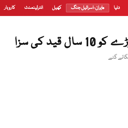
دنیا
ایران-اسرائیل جنگ
کھیل
انٹرٹینمنٹ
کاروبار
ید کی سزا
گائے گئے