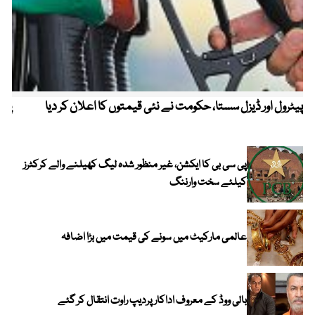
پیٹرول اور ڈیزل سستا، حکومت نے نئی قیمتوں کا اعلان کر دیا
پیٹ
پی سی بی کا ایکشن، غیر منظور شدہ لیگ کھیلنے والے کرکٹرز
کیلئے سخت وارننگ
عالمی مارکیٹ میں سونے کی قیمت میں بڑا اضافہ
بالی ووڈ کے معروف اداکار پردیپ راوت انتقال کر گئے