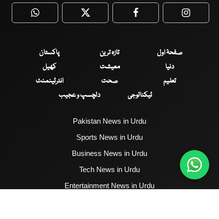
WhatsApp
Twitter
Facebook
Faceboo
صفحۂ اول
تازہ ترین
پاکستان
دنیا
معیشت
کھیل
تعلیم
صحت
انٹرٹینمنٹ
ٹیکنالوجی
دلچسپ و عجیب
Pakistan News in Urdu
Sports News in Urdu
Business News in Urdu
Tech News in Urdu
Entertainment News in Urdu
Health News in Urdu
Hum News English