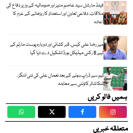
فیلڈ مارشل سید عاصم منیر اور صومالیہ کے وزیر دفاع کی
ملاقات، دفاعی تعاون اور استعدادِ کار بڑھانے کے عزم کا
اعادہ
میر رضا علی کیس، قبر کشائی اور دوبارہ پوسٹ مارٹم کے
لیے 8 رکنی میڈیکل بورڈ تشکیل دے دیا گیا
ٹیم سے ڈراپ ہونے کے بعد نعمان علی کی نئی اننگز،
لنکاشائر کاؤنٹی سے معاہدہ
ہمیں فالو کریں
WhatsApp
Twitter
Facebook
Faceboo
متعلقہ خبریں