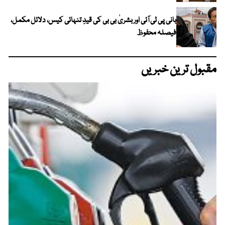
بانی پی ٹی آئی اور بشریٰ بی بی کی قیدِ تنہائی کیس، دلائل مکمل،
فیصلہ محفوظ
مقبول ترین خبریں