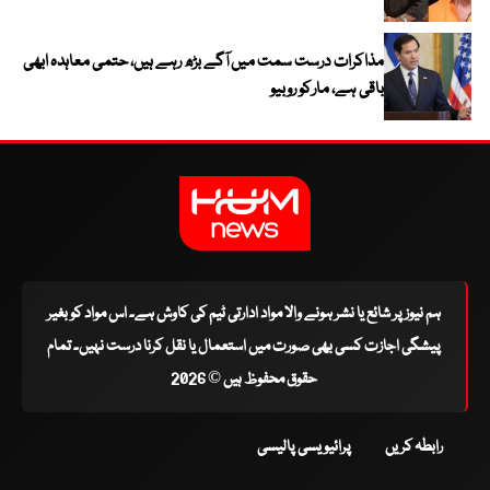
مذاکرات درست سمت میں آگے بڑھ رہے ہیں، حتمی معاہدہ ابھی
باقی ہے، مارکو روبیو
ہم نیوز پر شائع یا نشر ہونے والا مواد ادارتی ٹیم کی کاوش ہے۔ اس مواد کو بغیر
پیشگی اجازت کسی بھی صورت میں استعمال یا نقل کرنا درست نہیں۔ تمام
حقوق محفوظ ہیں © 2026
رابطہ کریں
پرائیویسی پالیسی