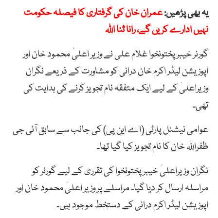
یہ بھی پڑھیں:
عمران خان کی گرفتاری کا فیصلہ حکومت
نہیں ادارے کریں گے، رانا ثنا اللہ
گورنر خیبرپختونخوا غلام علی نے وزیر اعلیٰ محمود خان اور
اپوزیشن لیڈر اکرم خان درانی کو مشاورت کے ذریعے نگران
وزیراعلیٰ کے لیے ایک متفقہ نام تجویز کرنے کی ہدایت کی
تھی۔
عوامی نیشنل پارٹی (اے این پی) کی جانب سے سابق آئی جی
ظفراللہ خان کا نام تجویز کیا گیا تھا۔
نگران وزیراعلیٰ خیبرپختونخوا کی تقرری کے لیے گورنر کو
مراسلہ ارسال کر دیا گیا۔ مراسلے پر وزیر اعلیٰ محمود خان اور
اپوزیشن لیڈر اکرم درانی کے دستخط موجود ہیں۔