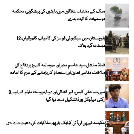
ملک کے مختلف علاقوں میں بارشوں کی پیشگوئی، محکمہ
موسمیات کا الرٹ جاری
بلوچستان میں سیکیورٹی فورسز کی کامیاب کارروائیاں، 12
دہشت گرد ہلاک
فیلڈ مارشل سید عاصم منیر اور صومالیہ کے وزیر دفاع کی
ملاقات، دفاعی تعاون اور استعدادِ کار بڑھانے کے عزم کا اعادہ
میر رضا علی کیس، قبر کشائی اور دوبارہ پوسٹ مارٹم کے لیے 8
رکنی میڈیکل بورڈ تشکیل دے دیا گیا
حکومت نے پی ٹی آئی کو ایک بارپھر مذاکرات کی دعوت دے دی