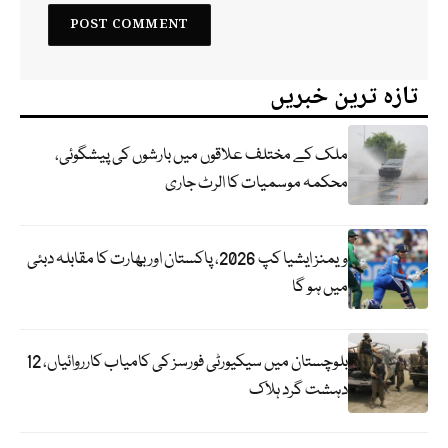
تازہ ترین خبریں
ملک کے مختلف علاقوں میں بارشوں کی پیشگوئی،
محکمہ موسمیات کا الرٹ جاری
ویمنز ایشیا کپ 2026، پاکستان اور بھارت کا مقابلہ دبئی
میں ہو گا
بلوچستان میں سیکیورٹی فورسز کی کامیاب کارروائیاں، 12
دہشت گرد ہلاک