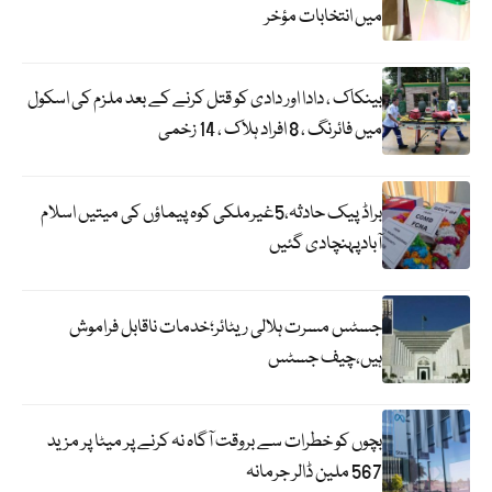
میں انتخابات مؤخر
بینکاک ، دادا اور دادی کو قتل کرنے کے بعد ملزم کی اسکول
میں فائرنگ ، 8 افراد ہلاک ، 14 زخمی
براڈ پیک حادثہ،5غیرملکی کوہ پیماؤں کی میتیں اسلام
آبادپہنچادی گئیں
جسٹس مسرت ہلالی ریٹائر؛خدمات ناقابل فراموش
ہیں،چیف جسٹس
بچوں کو خطرات سے بروقت آگاہ نہ کرنے پر میٹا پر مزید
567 ملین ڈالر جرمانہ