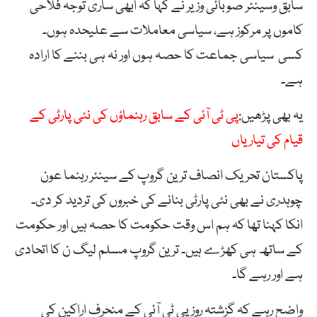
سابق وسینئر صوبائی وزیر نے کہا کہ ابھی ساری توجہ فلاحی
کاموں پر مرکوز ہے، سیاسی معاملات سے علیحدہ ہوں۔
کسی سیاسی جماعت کا حصہ ہوں اور نہ ہی بننے کا ارادہ
ہے۔
یہ بھی پڑھیں:
پی ٹی آئی کے سابق رہنماؤں کی نئی پارٹی کے
قیام کی تیاریاں
پاکستان تحریک انصاف ترین گروپ کے سینئر رہنما عون
چوہدری نے بھی نئی پارٹی بنانے کی خبروں کی تردید کر دی۔
انکا کہنا تھا کہ ہم اس وقت حکومت کا حصہ ہیں اور حکومت
کے ساتھ ہی کھڑے ہیں۔ ترین گروپ مسلم لیگ ن کا اتحادی
ہے اور رہے گا۔
واضح رہے کہ گزشتہ روز پی ٹی آئی کے منحرف اراکین کی