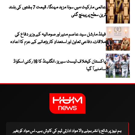
عالمی مارکیٹ میں سونا مزید مہنگا ، قیمت 7 ہفتوں کی بلند
ترین سطح پر پہنچ گئی
فیلڈ مارشل سید عاصم منیر اور صومالیہ کے وزیر دفاع کی
ملاقات، دفاعی تعاون اور استعدادِ کار بڑھانے کے عزم کا اعادہ
پاکستان کیخلاف ٹیسٹ سیریز ، انگلینڈ کا 16 رکنی اسکواڈ
سامنے آ گیا
ہم نیوز پر شائع یا نشر ہونے والا مواد ادارتی ٹیم کی کاوش ہے۔ اس مواد کو بغیر