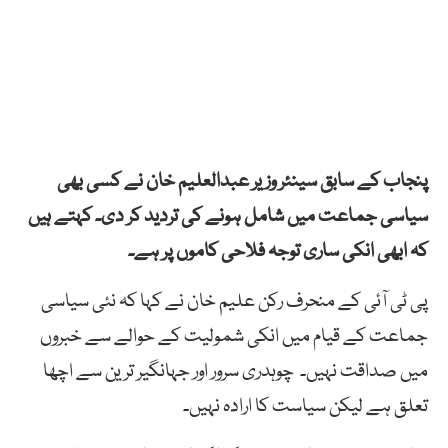
پنجاب کے سابق سینئر وزیر عبدالعلیم خان نے کسی بھی
سیاسی جماعت میں شامل ہونے کی تردید کر دی۔ کہتے ہیں
کہ ابھی انکی ساری توجہ فلاحی کاموں پر ہے۔
پی ٹی آئی کے منحرف رکن علیم خان نے کہا کہ نئی سیاسی
جماعت کے قیام میں انکی شمولیت کے حوالے سے خبروں
میں صداقت نہیں۔ چوہدری سرور اور جہانگیر ترین سے اچھا
تعلق ہے لیکن سیاست کا ارادہ نہیں۔