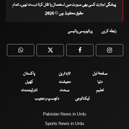
پیشگی اجازت کسی بھی صورت میں استعمال یا نقل کرنا درست نہیں۔ تمام
حقوق محفوظ ہیں © 2026
رابطہ کریں
پرائیویسی پالیسی
WhatsApp
Twitter
Facebook
Faceboo
صفحۂ اول
تازہ ترین
پاکستان
دنیا
معیشت
کھیل
تعلیم
صحت
انٹرٹینمنٹ
ٹیکنالوجی
دلچسپ و عجیب
Pakistan News in Urdu
Sports News in Urdu