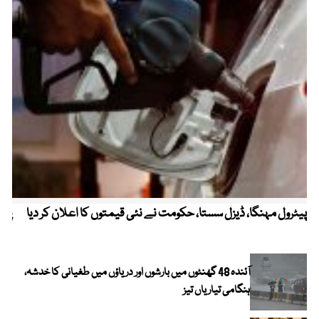
پیٹرول مہنگا، ڈیزل سستا، حکومت نے نئی قیمتوں کا اعلان کر دیا
پنج
آئندہ 48 گھنٹوں میں بارشوں اور دریاؤں میں طغیانی کا خدشہ،
ہنگامی تیاریاں تیز