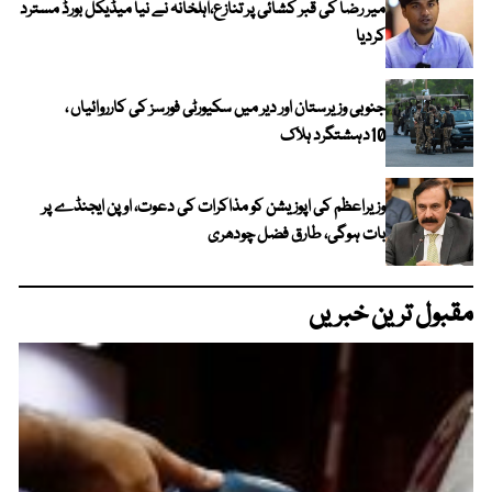
میر رضا کی قبر کشائی پر تنازع،اہلخانہ نے نیا میڈیکل بورڈ مسترد
کردیا
جنوبی وزیرستان اور دیر میں سکیورٹی فورسز کی کارروائیاں ،
10دہشتگرد ہلاک
وزیراعظم کی اپوزیشن کو مذاکرات کی دعوت، اوپن ایجنڈے پر
بات ہوگی، طارق فضل چودھری
مقبول ترین خبریں