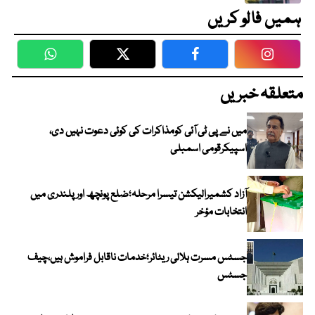
ہمیں فالو کریں
WhatsApp
Twitter
Facebook
Faceboo
متعلقہ خبریں
میں نے پی ٹی آئی کومذاکرات کی کوئی دعوت نہیں دی،
اسپیکرقومی اسمبلی
آزاد کشمیرالیکشن تیسرا مرحلہ؛ضلع پونچھ اور پلندری میں
انتخابات مؤخر
جسٹس مسرت ہلالی ریٹائر؛خدمات ناقابل فراموش ہیں،چیف
جسٹس