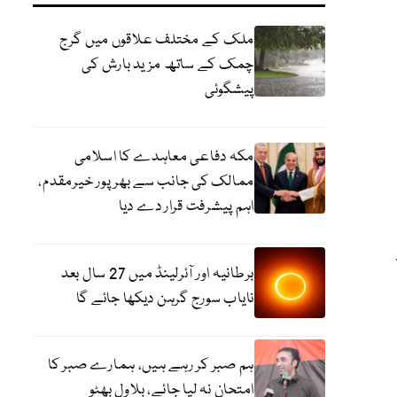
ملک کے مختلف علاقوں میں گرج
چمک کے ساتھ مزید بارش کی
پیشگوئی
مکہ دفاعی معاہدے کا اسلامی
ممالک کی جانب سے بھرپور خیرمقدم،
اہم پیشرفت قرار دے دیا
برطانیہ اور آئرلینڈ میں 27 سال بعد
نایاب سورج گرہن دیکھا جائے گا
ہم صبر کر رہے ہیں، ہمارے صبر کا
امتحان نہ لیا جائے، بلاول بھٹو