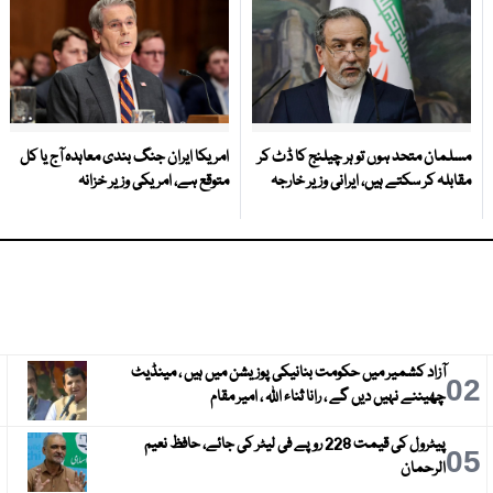
مسلمان متحد ہوں تو ہر چیلنج کا ڈٹ کر
امریکا ایران جنگ بندی معاہدہ آج یا کل
مقابلہ کر سکتے ہیں، ایرانی وزیر خارجہ
متوقع ہے، امریکی وزیر خزانہ
آزاد کشمیر میں حکومت بنانیکی پوزیشن میں ہیں ، مینڈیٹ
3
02
چھیننے نہیں دیں گے ، رانا ثناء اللہ ، امیر مقام
پیٹرول کی قیمت 228 روپے فی لیٹر کی جائے، حافظ نعیم
6
05
الرحمان