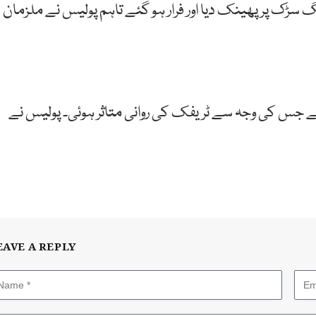
 سڑک پر پھینک دیا اور فرار ہو گئے تاہم پولیس نے ملزمان
ئے جس کی وجہ سے ٹریفک کی روانی متاثر ہوئی۔ پولیس نے
EAVE A REPLY