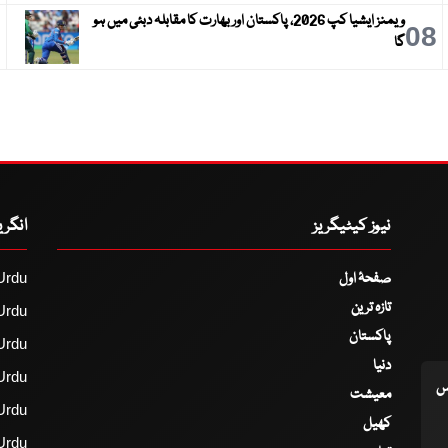
ویمنز ایشیا کپ 2026، پاکستان اور بھارت کا مقابلہ دبئی میں ہو
9
08
گا
نیوز کیٹیگریز
انگر
صفحۂ اول
Urdu
تازہ ترین
Urdu
پاکستان
Urdu
دنیا
Urdu
اس
معیشت
Urdu
کھیل
Urdu