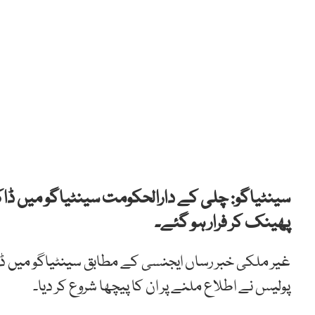
سینٹیاگو: چلی کے دارالحکومت سینٹیاگو میں ڈا
پھینک کر فرار ہو گئے۔
غیر ملکی خبر رساں ایجنسی کے مطابق سینٹیاگو میں ڈاکو
پولیس نے اطلاع ملنے پر ان کا پیچھا شروع کر دیا۔