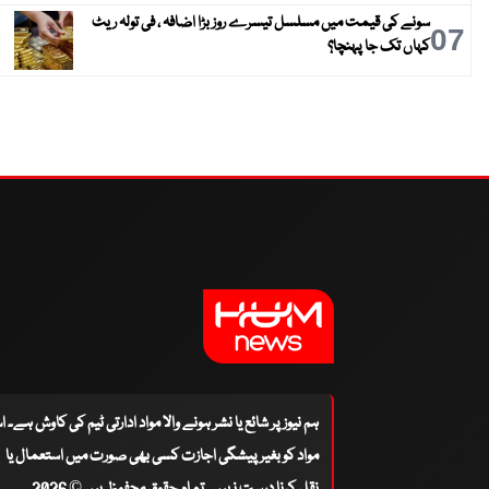
سونے کی قیمت میں مسلسل تیسرے روز بڑا اضافہ ، فی تولہ ریٹ
07
کہاں تک جا پہنچا؟
ہم نیوز پر شائع یا نشر ہونے والا مواد ادارتی ٹیم کی کاوش ہے۔ 
مواد کو بغیر پیشگی اجازت کسی بھی صورت میں استعمال یا
نقل کرنا درست نہیں۔ تمام حقوق محفوظ ہیں © 2026