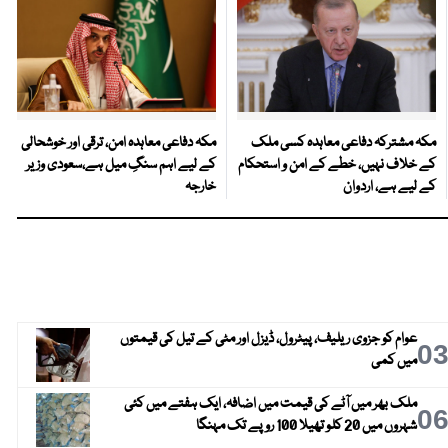
مکہ مشترکہ دفاعی معاہدہ کسی ملک
مکہ دفاعی معاہدہ امن، ترقی اور خوشحالی
کے خلاف نہیں، خطے کے امن و استحکام
کے لیے اہم سنگِ میل ہے،سعودی وزیر
کے لیے ہے، اردوان
خارجہ
عوام کو جزوی ریلیف، پیٹرول، ڈیزل اور مٹی کے تیل کی قیمتوں
0
میں کمی
ملک بھر میں آٹے کی قیمت میں اضافہ، ایک ہفتے میں کئی
0
شہروں میں 20 کلو تھیلا 100 روپے تک مہنگا