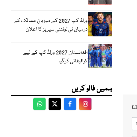
ورلڈ کپ 2027 کے میزبان ممالک کے
درمیان ٹی ٹوئنٹی سیریز کا اعلان
افغانستان 2027 ورلڈ کپ کے لیے
کوالیفائی کرگیا
ہمیں فالو کریں
L
WhatsApp
Twitter
Facebook
Facebook