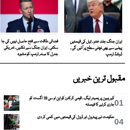
فضائی طاقت سے فتح حاصل نہیں کی جا
ایران جنگ جلد ختم ، تیل کی قیمتیں
سکتی ، ایران جنگ سے نکلیں ، امریکی
پہلے سے بھی نچلی سطح پر آئیں گی ،
جنرل کا صدر ٹرمپ کو مشورہ
ڈونلڈ ٹرمپ
مقبول ترین خبریں
کیریبین پریمیئر لیگ ، قومی کرکٹرز کو این او سی 19 اگست کو
01
جاری کرنے کا فیصلہ
حکومت نے پیٹرول اور ڈیزل کی قیمتوں میں کمی کر دی
04