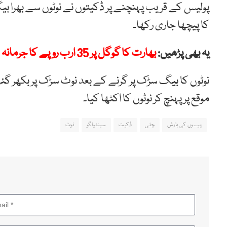
پولیس کے قریب پہنچنے پر ڈکیتوں نے نوٹوں سے بھرا بیگ
کا پیچھا جاری رکھا۔
یہ بھی پڑھیں:
بھارت کا گوگل پر 35 ارب روپے کا جرمانہ
نوٹوں کا بیگ سڑک پر گرنے کے بعد نوٹ سڑک پر بکھر گ
موقع پر پہنچ کر نوٹوں کا اکٹھا کیا۔
پیسوں کی بارش
چلی
ڈکیت
سینٹیاگو
نوٹ