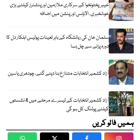
خیبرپختونخوا کے سرکاری ملازمین اور پنشنرز کیلئے بڑی
خوشخبری، الاؤنس اور پنشن میں اضافہ
سلمان خان کی رہائشگاہ کے باہر تعینات پولیس اہلکار دل کا
دورہ پڑنے سے چل بسا
آزاد کشمیر انتخابات متنازع بنا دیئے گئے، چودھری یاسین
آزاد کشمیر انتخابات کے تیسرے مرحلے میں 4 نشستوں
کیلئے پولنگ کل ہو گی
ہمیں فالو کریں