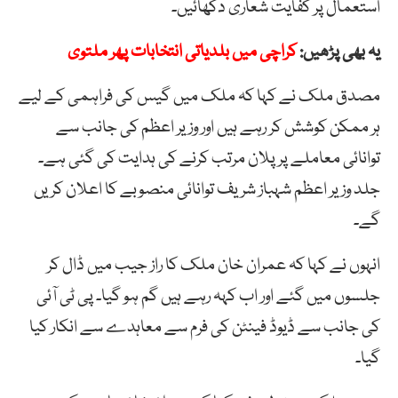
استعمال پر کفایت شعاری دکھائیں۔
یہ بھی پڑھیں:
کراچی میں بلدیاتی انتخابات پھر ملتوی
مصدق ملک نے کہا کہ ملک میں گیس کی فراہمی کے لیے
ہر ممکن کوشش کر رہے ہیں اور وزیر اعظم کی جانب سے
توانائی معاملے پر پلان مرتب کرنے کی ہدایت کی گئی ہے۔
جلد وزیر اعظم شہباز شریف توانائی منصوبے کا اعلان کریں
گے۔
انہوں نے کہا کہ عمران خان ملک کا راز جیب میں ڈال کر
جلسوں میں گئے اور اب کہہ رہے ہیں گم ہو گیا۔ پی ٹی آئی
کی جانب سے ڈیوڈ فینٹن کی فرم سے معاہدے سے انکار کیا
گیا۔