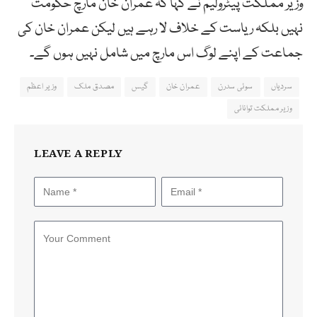
وزیر مملکت پیٹرولیم نے کہا کہ عمران خان مارچ حکومت
نہیں بلکہ ریاست کے خلاف لا رہے ہیں لیکن عمران خان کی
جماعت کے اپنے لوگ اس مارچ میں شامل نہیں ہوں گے۔
سردیاں
سوئی سدرن
عمران خان
گیس
مصدق ملک
وزیر اعظم
وزیر مملکت توانائی
LEAVE A REPLY