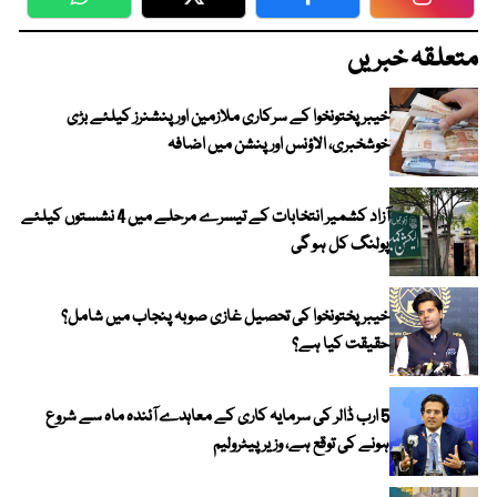
WhatsApp
Twitter
Facebook
Faceboo
متعلقہ خبریں
خیبرپختونخوا کے سرکاری ملازمین اور پنشنرز کیلئے بڑی
خوشخبری، الاؤنس اور پنشن میں اضافہ
آزاد کشمیر انتخابات کے تیسرے مرحلے میں 4 نشستوں کیلئے
پولنگ کل ہو گی
خیبر پختونخوا کی تحصیل غازی صوبہ پنجاب میں شامل؟
حقیقت کیا ہے؟
5 ارب ڈالر کی سرمایہ کاری کے معاہدے آئندہ ماہ سے شروع
ہونے کی توقع ہے، وزیر پیٹرولیم