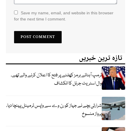
Save my name, email, and website in this browser
for the next time I comment.
تازہ ترین خبریں
ٹرمپ آبنائے ہرمز کھلنے پر فتح کا اعلان کرنے والے تھے،
وال اسٹریٹ جرنل کا انکشاف
شرارتی بچے نے جہاز کو رن وے سے واپس ٹرمینل پہنچا دیا،
پرواز منسوخ