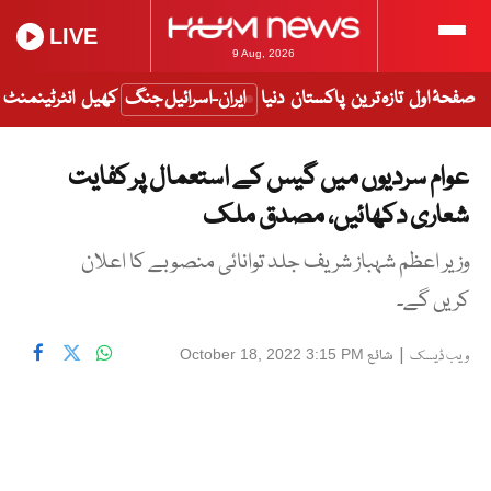
LIVE
9 Aug, 2026
صفحۂ اول
تازہ ترین
پاکستان
دنیا
ایران-اسرائیل جنگ
کھیل
انٹرٹینمنٹ
عوام سردیوں میں گیس کے استعمال پر کفایت
شعاری دکھائیں، مصدق ملک
وزیر اعظم شہباز شریف جلد توانائی منصوبے کا اعلان
کریں گے۔
|
شائع
October 18, 2022 3:15 PM
ویب ڈیسک