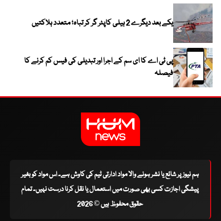
یکے بعد دیگرے 2 ہیلی کاپٹر گر کر تباہ؛ متعدد ہلاکتیں
پی ٹی اے کا ای سم کے اجرا اور تبدیلی کی فیس کم کرنے کا
فیصلہ
ہم نیوز پر شائع یا نشر ہونے والا مواد ادارتی ٹیم کی کاوش ہے۔ اس مواد کو بغیر
پیشگی اجازت کسی بھی صورت میں استعمال یا نقل کرنا درست نہیں۔ تمام
حقوق محفوظ ہیں © 2026