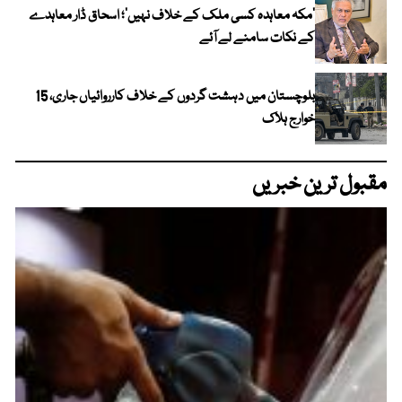
‘مکہ معاہدہ کسی ملک کے خلاف نہیں’؛ اسحاق ڈار معاہدے
کے نکات سامنے لے آئے
بلوچستان میں دہشت گردوں کے خلاف کارروائیاں جاری، 15
خوارج ہلاک
مقبول ترین خبریں