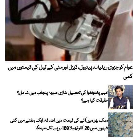
عوام کو جزوی ریلیف، پیٹرول، ڈیزل اور مٹی کے تیل کی قیمتوں میں
4 روز میں سونے کی قیمت میں بڑا اضافہ
کمی
خیبر پختونخوا کی تحصیل غازی صوبہ پنجاب میں شامل؟
حقیقت کیا ہے؟
ملک بھر میں آٹے کی قیمت میں اضافہ، ایک ہفتے میں کئی
شہروں میں 20 کلو تھیلا 100 روپے تک مہنگا