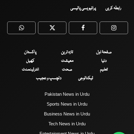
رابطہ کریں
پرائیویسی پالیسی
WhatsApp
Twitter
Facebook
Faceboo
صفحۂ اول
تازہ ترین
پاکستان
دنیا
معیشت
کھیل
تعلیم
صحت
انٹرٹینمنٹ
ٹیکنالوجی
دلچسپ و عجیب
Pakistan News in Urdu
Sports News in Urdu
Business News in Urdu
Tech News in Urdu
Entertainment News in Urdu