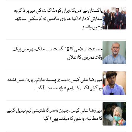
پاکستان نے امریکا، ایران کو مذاکرات کی میز پر لا کر وہ
سفارتی کردار اداکیا جو بڑی طاقتیں نہ کرسکیں، ساؤتھ
ایشین وائسز
جماعت اسلامی کا 16 اگست سے ملک بھر میں بیک
وقت دھرنوں کا اعلان
میر رضا علی کیس: دوسری پوسٹ مارٹم رپورٹ میں تشدد
اور گولی لگنے کے اہم شواہد سامنے آگئے
میر رضا علی کیس، جبران ناصر کا تفتیشی ٹیم تبدیل کرنے
کا مطالبہ، والدین کا موقف بھی آ گیا