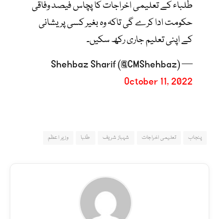
طلباء کے تعلیمی اخراجات کا پچاس فیصد وفاقی
حکومت ادا کرے گی تاکہ وہ بغیر کسی پریشانی
کے اپنی تعلیم جاری رکھ سکیں۔
— Shehbaz Sharif (@CMShehbaz)
October 11, 2022
پنجاب
تعلیمی اخراجات
شہباز شریف
طلبا
وزیر اعظم