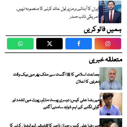
ایران کا آبنائے ہرمز پر ٹول عائد کرنے کا منصوبہ نہیں،
امریکی نائب صدر
ہمیں فالو کریں
WhatsApp
Twitter
Facebook
Faceboo
متعلقہ خبریں
جماعت اسلامی کا 16 اگست سے ملک بھر میں بیک وقت
دھرنوں کا اعلان
میر رضا علی کیس: دوسری پوسٹ مارٹم رپورٹ میں تشدد اور
گولی لگنے کے اہم شواہد سامنے آگئے
میر رضا علی کیس، جبران ناصر کا تفتیشی ٹیم تبدیل کرنے کا