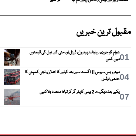
محمد زبیر نے ٹیکن 8 ٹائٹل اپنے نام لیا
مقبول ترین خبریں
عوام کو جزوی ریلیف، پیٹرول، ڈیزل اور مٹی کے تیل کی قیمتوں
01
میں کمی
میٹرو بس سروس 11 اگست سے بند کرنے کا اعلان، نجی کمپنی کا
04
حتمی نوٹس
یکے بعد دیگرے 2 ہیلی کاپٹر گر کر تباہ؛ متعدد ہلاکتیں
07