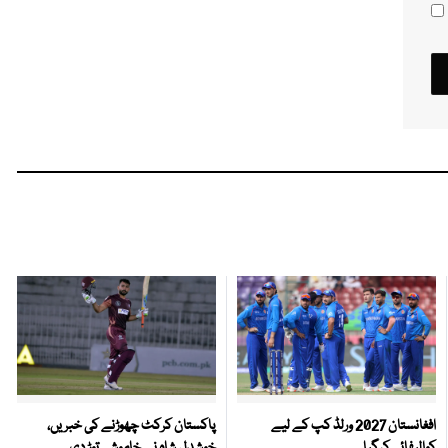
افغانستان 2027 ورلڈ کپ کے لیے
پاکستان کرکٹ چھوڑنے کی خبریں،
کوالیفائی کرگیا
خوشدل شاہ نے خاموشی توڑ دی