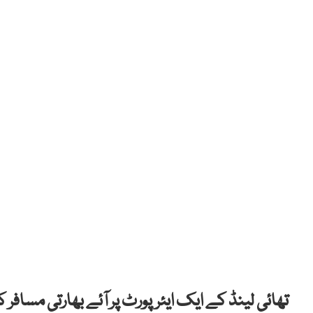
تھائی لینڈ کے ایک ایئرپورٹ پر آئے بھارتی مساف