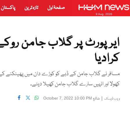
صفحۂ اول
تازہ ترین
پاکستان
9 Aug, 2026
ایر پورٹ پر گلاب جامن روکے
کرادیا
مسافر نے گلاب جامن کے ڈبے کو کوڑے دان میں پھینکنے کے ب
کھولا اور انہیں سارے گلاب جامن کھیلا دیئے۔
|
شائع
October 7, 2022 10:00 PM
ویب ڈیسک