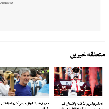
 comment.
متعلقہ خبریں
معروف فٹبالر لیونل میسی کے والد انتقال
ای اسپورٹس ورلڈ کپ؛ پاکستان کے
کر گئے