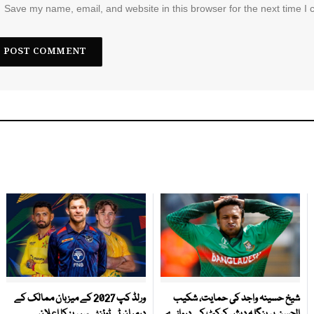
Save my name, email, and website in this browser for the next time I
شیخ حسینہ واجد کی حمایت، شکیب
ورلڈ کپ 2027 کے میزبان ممالک کے
الحسن پر بنگلہ دیش کرکٹ کے دروازے
درمیان ٹی ٹوئنٹی سیریز کا اعلان