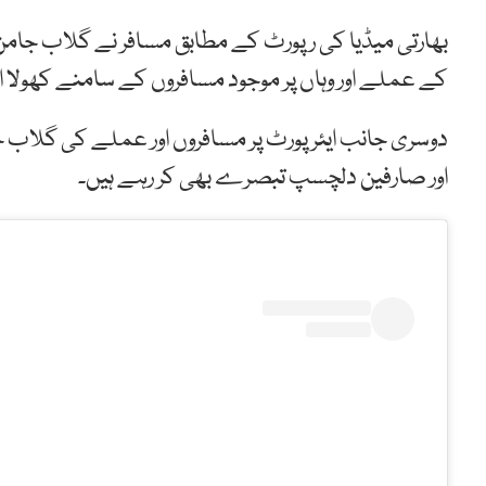
بھارتی میڈیا کی رپورٹ کے مطابق مسافر نے گلاب جام
کے عملے اور وہاں پر موجود مسافروں کے سامنے کھولا 
دوسری جانب ایئرپورٹ پر مسافروں اور عملے کی گلاب ج
اور صارفین دلچسپ تبصرے بھی کر رہے ہیں۔