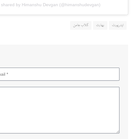
t shared by Himanshu Devgan (@himanshudevgan)
ایئرپورٹ
بھارت
گلاب جامن