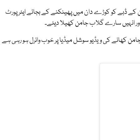
ن کے ڈبے کو کوڑے دان میں پھینکنے کے بجائے ایئرپورٹ
اور انہیں سارے گلاب جامن کھیلا دیئے۔
امن کھانے کی ویڈیو سوشل میڈیا پر خوب وائرل ہو رہی ہے