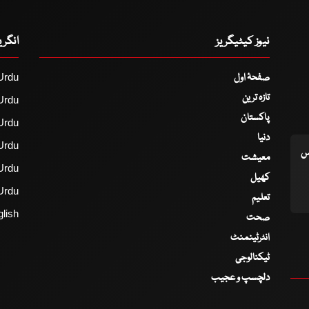
نیوز کیٹیگریز
انگر
صفحۂ اول
Urdu
تازہ ترین
Urdu
پاکستان
Urdu
دنیا
Urdu
اس
معیشت
Urdu
کھیل
Urdu
تعلیم
lish
صحت
انٹرٹینمنٹ
ٹیکنالوجی
دلچسپ و عجیب