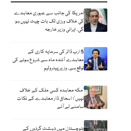
امریکا کی جانب سے عبوری معاہدے
کی خلاف ورزی تک بات چیت نہیں ہو
گی، ایرانی وزیر خارجہ
5 ارب ڈالر کی سرمایہ کاری کے
معاہدے آئندہ ماہ سے شروع ہونے کی
توقع ہے، وزیر پیٹرولیم
‘مکہ معاہدہ کسی ملک کے خلاف
نہیں’؛ اسحاق ڈار معاہدے کے نکات
سامنے لے آئے
بلوچستان میں دہشت گردوں کے