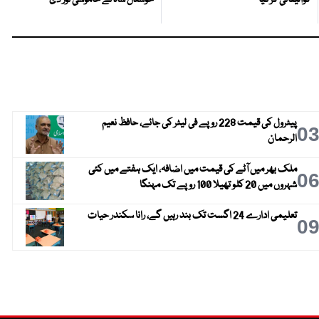
پیٹرول کی قیمت 228 روپے فی لیٹر کی جائے، حافظ نعیم
0
الرحمان
ملک بھر میں آٹے کی قیمت میں اضافہ، ایک ہفتے میں کئی
0
شہروں میں 20 کلو تھیلا 100 روپے تک مہنگا
تعلیمی ادارے 24 اگست تک بند رہیں گے، رانا سکندر حیات
0