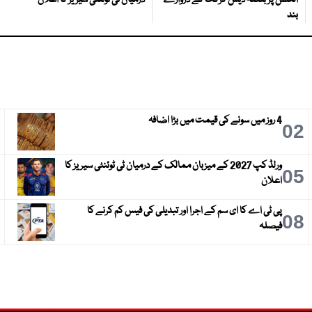
بند
4 روز میں سونے کی قیمت میں بڑا اضافہ
3
02
ورلڈ کپ 2027 کے میزبان ممالک کے درمیان ٹی ٹوئنٹی سیریز کا
6
05
اعلان
پی ٹی اے کا ای سم کے اجرا اور تبدیلی کی فیس کم کرنے کا
9
08
فیصلہ