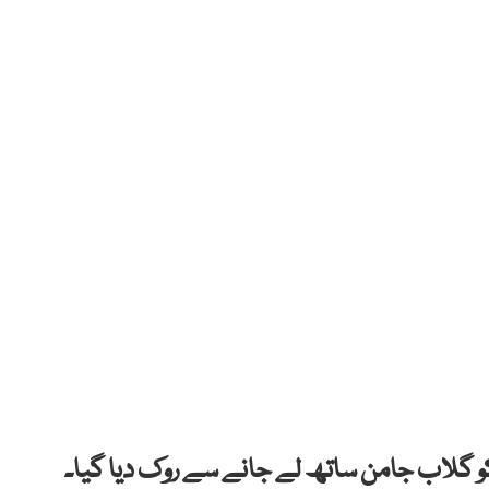
ر کو گلاب جامن ساتھ لے جانے سے روک دیا گیا۔