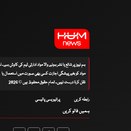
ہم نیوز پر شائع یا نشر ہونے والا مواد ادارتی ٹیم کی کاوش ہے۔ 
مواد کو بغیر پیشگی اجازت کسی بھی صورت میں استعمال یا
نقل کرنا درست نہیں۔ تمام حقوق محفوظ ہیں © 2026
رابطہ کریں
پرائیویسی پالیسی
ہمیں فالو کریں