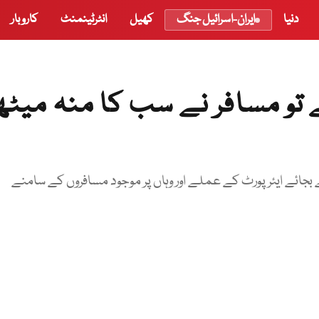
دنیا
ایران-اسرائیل جنگ
کھیل
انٹرٹینمنٹ
کاروبار
 تو مسافر نے سب کا منہ میٹھ
جائے ایئرپورٹ کے عملے اور وہاں پر موجود مسافروں کے سامنے