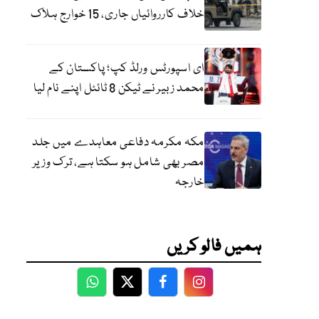
خلاف کارروائیاں جاری، 15 خوارج ہلاک
ای اسپورٹس ورلڈ کپ؛ پاکستان کے
محمد زبیر نے ٹیکن 8 ٹائٹل اپنے نام لیا
مکہ مکرمہ دفاعی معاہدے میں جلد
مصر بھی شامل ہو سکتا ہے، ترک وزیر
خارجہ
ہمیں فالو کریں
WhatsApp
Twitter
Facebook
Facebook