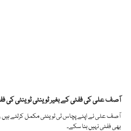
آصف علی کی ففٹی کے بغیر ٹوینٹی ٹوینٹی کی ففٹ
آصف علی نے اپنے پچاس ٹی ٹوینٹی مکمل کرلئے ہیں ،
بھی ففٹی نہیں بنا سکے۔