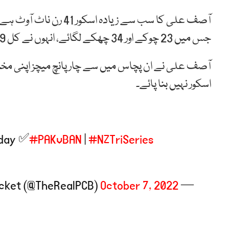
جس میں 23 چوکے اور 34 چھکے لگائے، انہوں نے کل 379 گیندیں کھیلی ہیں جبکہ اسٹرائیک ریٹ 135.62 رہا۔
آصف علی نے ان پچاس میں سے چار پانچ میچز اپنی مختص
اسکور نہیں بنا پائے۔
day ✅
#PAKvBAN
|
#NZTriSeries
October 7, 2022
— Pakistan Cricket (@TheRealPCB)