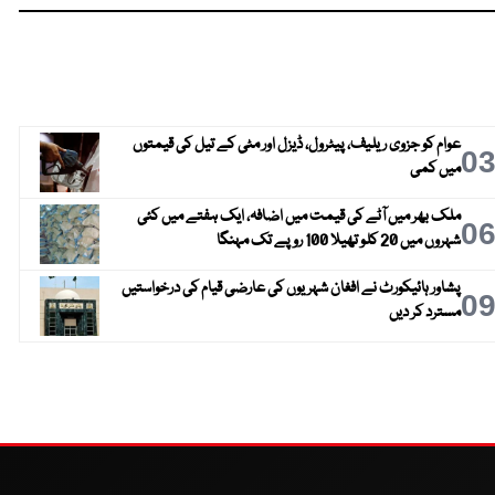
عوام کو جزوی ریلیف، پیٹرول، ڈیزل اور مٹی کے تیل کی قیمتوں
0
میں کمی
ملک بھر میں آٹے کی قیمت میں اضافہ، ایک ہفتے میں کئی
0
شہروں میں 20 کلو تھیلا 100 روپے تک مہنگا
پشاور ہائیکورٹ نے افغان شہریوں کی عارضی قیام کی درخواستیں
0
مسترد کر دیں