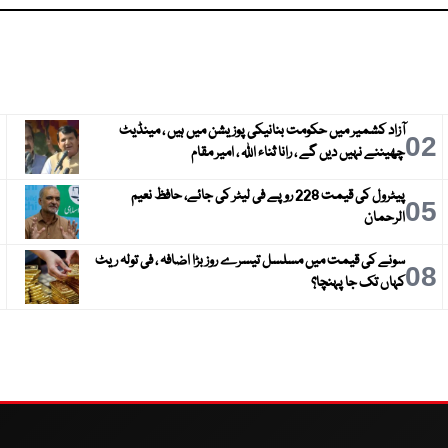
آزاد کشمیر میں حکومت بنانیکی پوزیشن میں ہیں ، مینڈیٹ
3
02
چھیننے نہیں دیں گے ، رانا ثناء اللہ ، امیر مقام
پیٹرول کی قیمت 228 روپے فی لیٹر کی جائے، حافظ نعیم
6
05
الرحمان
سونے کی قیمت میں مسلسل تیسرے روز بڑا اضافہ ، فی تولہ ریٹ
9
08
کہاں تک جا پہنچا؟