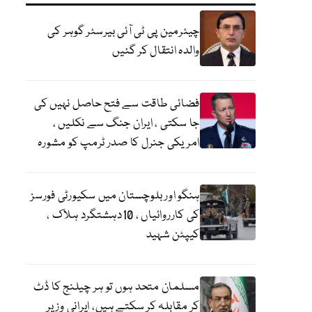
چیئرمین پی ٹی آئی بیرسٹر گوہر کی
والدہ انتقال کر گئیں
فضائی طاقت سے فتح حاصل نہیں کی
جا سکتی ، ایران جنگ سے نکلیں ،
امریکی جنرل کا صدر ٹرمپ کو مشورہ
ہنگو اور بلوچستان میں سکیورٹی فورسز
کی کارروائیاں ، 10دہشتگرد ہلاک ،
کیپٹن شہید
مسلمان متحد ہوں تو ہر چیلنج کا ڈٹ
کر مقابلہ کر سکتے ہیں، ایرانی وزیر