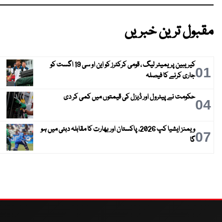
مقبول ترین خبریں
کیریبین پریمیئر لیگ ، قومی کرکٹرز کو این او سی 19 اگست کو
01
جاری کرنے کا فیصلہ
حکومت نے پیٹرول اور ڈیزل کی قیمتوں میں کمی کر دی
04
ویمنز ایشیا کپ 2026، پاکستان اور بھارت کا مقابلہ دبئی میں ہو
07
گا