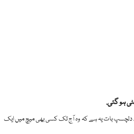
ی ہو گئی.
 دلچسپ بات یہ ہے کہ وہ آج تک کسی بھی میچ میں ایک