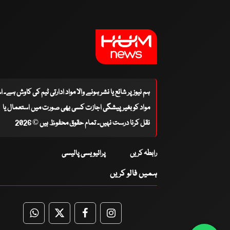
ہم نیوز پر شائع یا نشر ہونے والا مواد ادارتی ٹیم کی کاوش ہے۔ 
مواد کو بغیر پیشگی اجازت کسی بھی صورت میں استعمال یا
نقل کرنا درست نہیں۔ تمام حقوق محفوظ ہیں © 2026
رابطہ کریں
پرائیویسی پالیسی
ہمیں فالو کریں
WhatsApp
Twitter
Facebook
Facebook