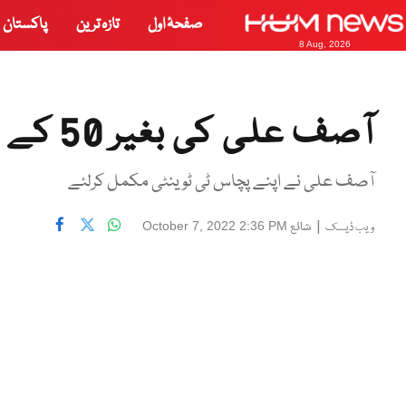
صفحۂ اول
تازہ ترین
پاکستان
8 Aug, 2026
آصف علی کی بغیر 50 کے 50
آصف علی نے اپنے پچاس ٹی ٹوینٹی مکمل کرلئے
|
شائع
October 7, 2022 2:36 PM
ویب ڈیسک