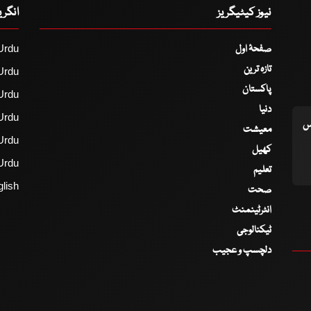
نیوز کیٹیگریز
انگر
صفحۂ اول
Urdu
تازہ ترین
Urdu
پاکستان
Urdu
دنیا
Urdu
اس
معیشت
Urdu
کھیل
Urdu
تعلیم
lish
صحت
انٹرٹینمنٹ
ٹیکنالوجی
دلچسپ و عجیب