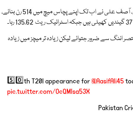
آصف علی کا سب سے زیادہ اسکور 41 رن ناٹ آوٹ ہے، آصف علی نے اب تک اپنے پچاس میچ میں 514 رن بنائے،
ر اننگ سے ضرور جتوائے لیکن زیادہ تر میچز میں زیادہ
5️⃣0️⃣th T20I appearance for
@AasifAli45
to
pic.twitter.com/OcQMlsa53X