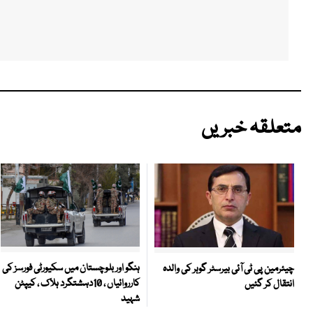
متعلقہ خبریں
ہنگو اور بلوچستان میں سکیورٹی فورسز کی
چیئرمین پی ٹی آئی بیرسٹر گوہر کی والدہ
کارروائیاں ، 10دہشتگرد ہلاک ، کیپٹن
انتقال کر گئیں
شہید