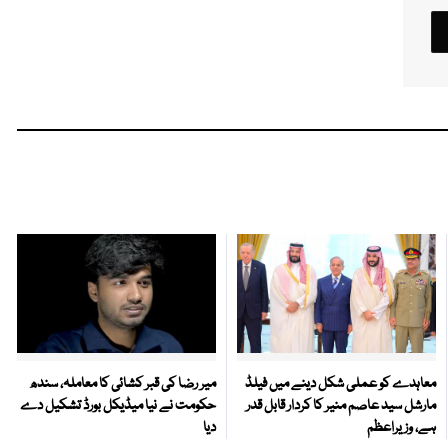
معاہدے کو عملی شکل دینے میں فیلڈ
میر رضا کی قبر کشائی کا معاملہ، سندھ
مارشل سید عاصم منیر کا کردار قابل قدر
حکومت نے نیا میڈیکل بورڈ تشکیل دے
ہے، وزیراعظم
دیا