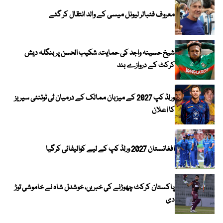
معروف فٹبالر لیونل میسی کے والد انتقال کر گئے
شیخ حسینہ واجد کی حمایت، شکیب الحسن پر بنگلہ دیش
کرکٹ کے دروازے بند
ورلڈ کپ 2027 کے میزبان ممالک کے درمیان ٹی ٹوئنٹی سیریز
کا اعلان
افغانستان 2027 ورلڈ کپ کے لیے کوالیفائی کرگیا
پاکستان کرکٹ چھوڑنے کی خبریں، خوشدل شاہ نے خاموشی توڑ
دی