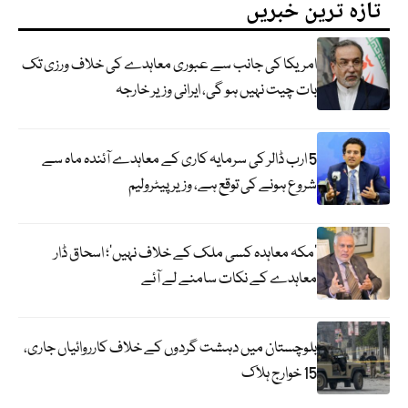
تازہ ترین خبریں
امریکا کی جانب سے عبوری معاہدے کی خلاف ورزی تک
بات چیت نہیں ہو گی، ایرانی وزیر خارجہ
5 ارب ڈالر کی سرمایہ کاری کے معاہدے آئندہ ماہ سے
شروع ہونے کی توقع ہے، وزیر پیٹرولیم
‘مکہ معاہدہ کسی ملک کے خلاف نہیں’؛ اسحاق ڈار
معاہدے کے نکات سامنے لے آئے
بلوچستان میں دہشت گردوں کے خلاف کارروائیاں جاری،
15 خوارج ہلاک