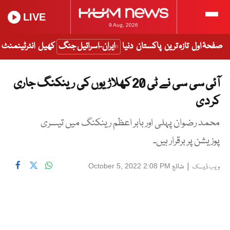
LIVE
9 Aug, 2026
صفحۂ اول
تازہ ترین
پاکستان
دنیا
ایران-اسرائیل جنگ
کھیل
انٹرٹینمنٹ
آئی سی سی نے ٹی 20 کھلاڑیوں کی رینکنگ جاری
کر دی
محمد رضوان پہلی اور بابر اعظم رینکنگ میں تیسری
پوزیشن پر برقرار ہیں۔
|
شائع
October 5, 2022 2:08 PM
ویب ڈیسک