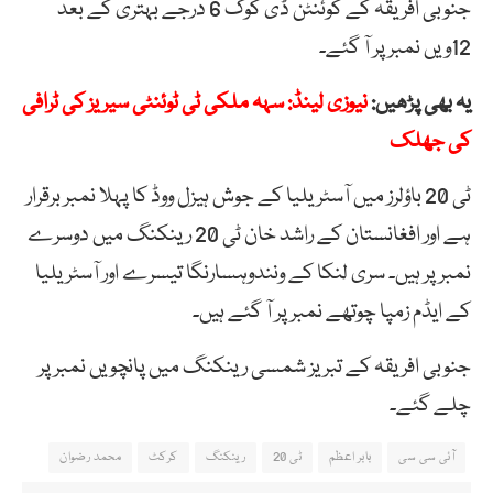
جنوبی افریقہ کے کوئنٹن ڈی کوک 6 درجے بہتری کے بعد
12ویں نمبر پر آ گئے۔
یہ بھی پڑھیں:
نیوزی لینڈ: سہہ ملکی ٹی ٹوئنٹی سیریز کی ٹرافی
کی جھلک
ٹی 20 باؤلرز میں آسٹریلیا کے جوش ہیزل ووڈ کا پہلا نمبر برقرار
ہے اور افغانستان کے راشد خان ٹی 20 رینکنگ میں دوسرے
نمبر پر ہیں۔ سری لنکا کے ونندوہسارنگا تیسرے اور آسٹریلیا
کے ایڈم زمپا چوتھے نمبر پر آ گئے ہیں۔
جنوبی افریقہ کے تبریز شمسی رینکنگ میں پانچویں نمبر پر
چلے گئے۔
آئی سی سی
بابر اعظم
ٹی 20
رینکنگ
کرکٹ
محمد رضوان