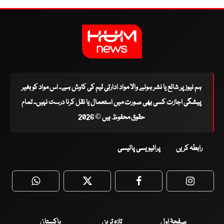
ہم نیوز پر شائع یا نشر ہونے والا مواد ادارتی ٹیم کی کاوش ہے۔ اس مواد کو بغیر
پیشگی اجازت کسی بھی صورت میں استعمال یا نقل کرنا درست نہیں۔ تمام
حقوق محفوظ ہیں © 2026
رابطہ کریں
پرائیویسی پالیسی
WhatsApp
Twitter
Facebook
Faceboo
صفحۂ اول
تازہ ترین
پاکستان