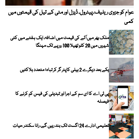
عوام کو جزوی ریلیف، پیٹرول، ڈیزل اور مٹی کے تیل کی قیمتوں میں
4 روز میں سونے کی قیمت میں بڑا اضافہ
کمی
ملک بھر میں آٹے کی قیمت میں اضافہ، ایک ہفتے میں کئی
شہروں میں 20 کلو تھیلا 100 روپے تک مہنگا
یکے بعد دیگرے 2 ہیلی کاپٹر گر کر تباہ؛ متعدد ہلاکتیں
پی ٹی اے کا ای سم کے اجرا اور تبدیلی کی فیس کم کرنے کا
فیصلہ
تعلیمی ادارے 24 اگست تک بند رہیں گے، رانا سکندر حیات