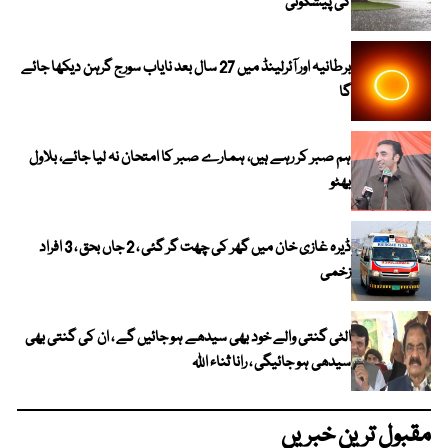
کی پیشگوئی
برطانیہ اور آئرلینڈ میں 27 سال بعد نایاب سورج گرہن دیکھا جائے
گا
ہم صبر کر رہے ہیں، ہمارے صبر کا امتحان نہ لیا جائے، بلاول
بھٹو
ڈیرہ غازی خان میں گھر کی چھت گر گئی ، 2 جاں بحق ، 3 افراد
زخمی
الٹی گنتی والے خود بھی سیدھے ہو جائیں گے ، ان کی گنتی بھی
سیدھی ہو جائیگی ، رانا ثناء اللہ
مقبول ترین خبریں