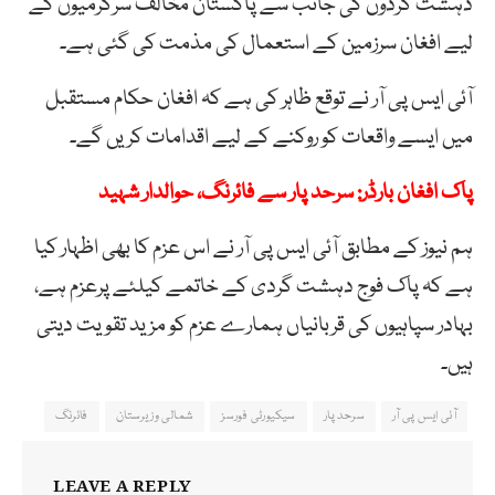
دہشت گردوں کی جانب سے پاکستان مخالف سرگرمیوں کے
لیے افغان سرزمین کے استعمال کی مذمت کی گئی ہے۔
آئی ایس پی آر نے توقع ظاہر کی ہے کہ افغان حکام مستقبل
میں ایسے واقعات کو روکنے کے لیے اقدامات کریں گے۔
پاک افغان بارڈر: سرحد پار سے فائرنگ، حوالدار شہید
ہم نیوز کے مطابق آئی ایس پی آر نے اس عزم کا بھی اظہار کیا
ہے کہ پاک فوج دہشت گردی کے خاتمے کیلئے پرعزم ہے،
بہادر سپاہیوں کی قربانیاں ہمارے عزم کو مزید تقویت دیتی
ہیں۔
آئی ایس پی آر
سرحد پار
سیکیورٹی فورسز
شمالی وزیرستان
فائرنگ
LEAVE A REPLY