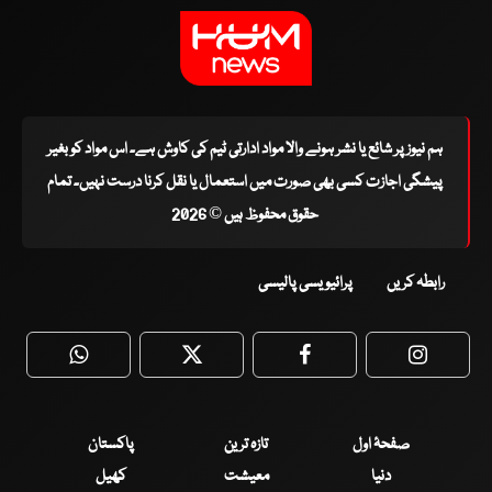
ہم نیوز پر شائع یا نشر ہونے والا مواد ادارتی ٹیم کی کاوش ہے۔ اس مواد کو بغیر
پیشگی اجازت کسی بھی صورت میں استعمال یا نقل کرنا درست نہیں۔ تمام
حقوق محفوظ ہیں © 2026
رابطہ کریں
پرائیویسی پالیسی
WhatsApp
Twitter
Facebook
Faceboo
صفحۂ اول
تازہ ترین
پاکستان
دنیا
معیشت
کھیل