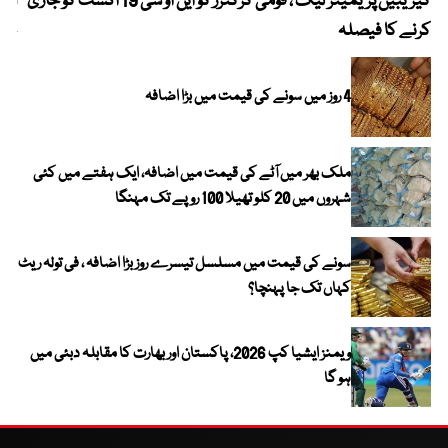
کیریبین پریمیئر لیگ ، قومی کرکٹرز کو این او سی 19 اگست کو جاری
آز
کرنے کا فیصلہ
چھی
4 روز میں سونے کی قیمت میں بڑا اضافہ
ملک بھر میں آٹے کی قیمت میں اضافہ، ایک ہفتے میں کئی
شہروں میں 20 کلو تھیلا 100 روپے تک مہنگا
سونے کی قیمت میں مسلسل تیسرے روز بڑا اضافہ ، فی تولہ ریٹ
کہاں تک جا پہنچا؟
ویمنز ایشیا کپ 2026، پاکستان اور بھارت کا مقابلہ دبئی میں
ہو گا