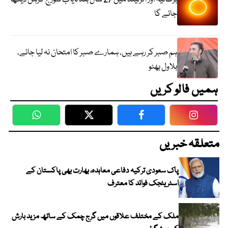
جائے گا
ہم صبر کر رہے ہیں، ہمارے صبر کا امتحان نہ لیا جائے،
بلاول بھٹو
ہمیں فالو کریں
WhatsApp
Twitter
Facebook
Faceboo
متعلقہ خبریں
پاک سعودی ترکیہ دفاعی معاہدہ، بھارت بھی پاکستان کے
اسٹریٹجک فوائد کا معترف
ملک کے مختلف علاقوں میں گرج چمک کے ساتھ مزید بارش