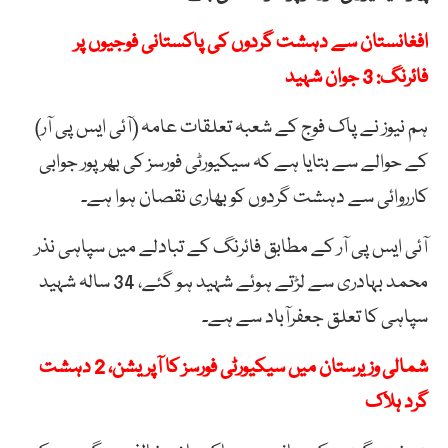
افغانستان سے دہشت گردوں کی پاکستانی فوجیوں پر
فائرنگ: 3 جوان شہید
ہم نیوز نے پاک فوج کے شعبہ تعلقات عامہ (آئی ایس پی آر)
کے حوالے سے بتایا ہے کہ سیکیورٹی فورسز کی بھرپور جوابی
کارروائی سے دہشت گردوں کو بھاری نقصان ہوا ہے۔
آئی ایس پی آر کے مطابق فائرنگ کے تبادلے میں سپاہی نذر
محمد بہادری سے لڑتے ہوئے شہید ہو گئے، 34 سالہ شہید
سپاہی کا تعلق جعفرآباد سے ہے۔
شمالی وزیرستان میں سیکیورٹی فورسز کا آپریشن، 2 دہشت
گرد ہلاک