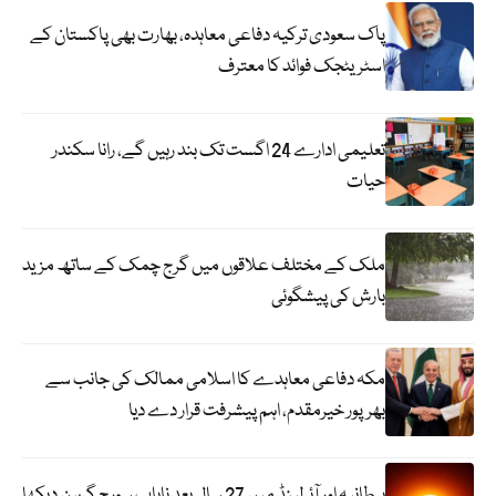
پاک سعودی ترکیہ دفاعی معاہدہ، بھارت بھی پاکستان کے
اسٹریٹجک فوائد کا معترف
تعلیمی ادارے 24 اگست تک بند رہیں گے، رانا سکندر
حیات
ملک کے مختلف علاقوں میں گرج چمک کے ساتھ مزید
بارش کی پیشگوئی
مکہ دفاعی معاہدے کا اسلامی ممالک کی جانب سے
بھرپور خیرمقدم، اہم پیشرفت قرار دے دیا
برطانیہ اور آئرلینڈ میں 27 سال بعد نایاب سورج گرہن دیکھا