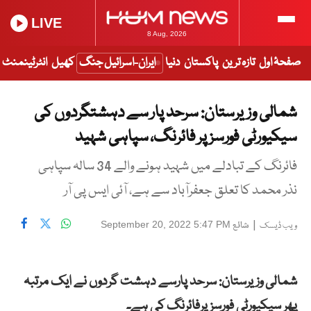
LIVE
8 Aug, 2026
صفحۂ اول
تازہ ترین
پاکستان
دنیا
ایران-اسرائیل جنگ
کھیل
انٹرٹینمنٹ
شمالی وزیرستان: سرحد پار سے دہشتگردوں کی
سیکیورٹی فورسز پر فائرنگ، سپاہی شہید
فائرنگ کے تبادلے میں شہید ہونے والے 34 سالہ سپاہی
نذر محمد کا تعلق جعفرآباد سے ہے، آئی ایس پی آر
|
شائع
September 20, 2022 5:47 PM
ویب ڈیسک
شمالی وزیرستان: سرحد پارسے دہشت گردوں نے ایک مرتبہ
پھر سیکیورٹی فورسزپرفائرنگ کی ہے۔