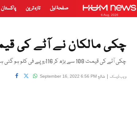
صفحۂ اول
تازہ ترین
پاکستان
6 Aug, 2026
چکی مالکان نے آٹے کی قیم
چکی آٹے کی قیمت 108 سے بڑھ کر 116روپے فی کلو ہو گئی ہے۔
|
شائع
September 16, 2022 6:56 PM
ویب ڈیسک