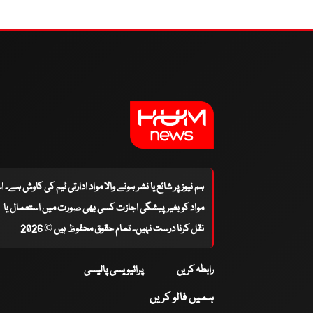
ہم نیوز پر شائع یا نشر ہونے والا مواد ادارتی ٹیم کی کاوش ہے۔ 
مواد کو بغیر پیشگی اجازت کسی بھی صورت میں استعمال یا
نقل کرنا درست نہیں۔ تمام حقوق محفوظ ہیں © 2026
رابطہ کریں
پرائیویسی پالیسی
ہمیں فالو کریں