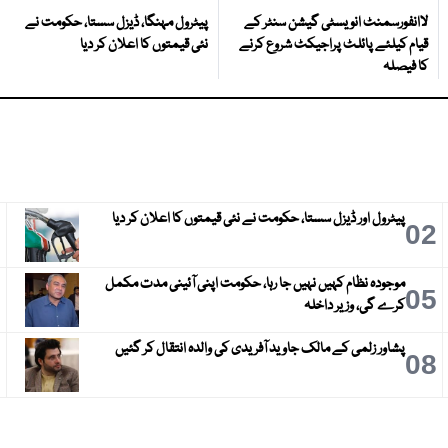
لاانفورسمنٹ انویسٹی گیشن سنٹر کے
پیٹرول مہنگا، ڈیزل سستا، حکومت نے
قیام کیلئے پائلٹ پراجیکٹ شروع کرنے
نئی قیمتوں کا اعلان کر دیا
کا فیصلہ
پیٹرول اور ڈیزل سستا، حکومت نے نئی قیمتوں کا اعلان کر دیا
3
02
موجودہ نظام کہیں نہیں جا رہا، حکومت اپنی آئینی مدت مکمل
6
05
کرے گی، وزیر داخلہ
پشاور زلمی کے مالک جاوید آفریدی کی والدہ انتقال کر گئیں
9
08