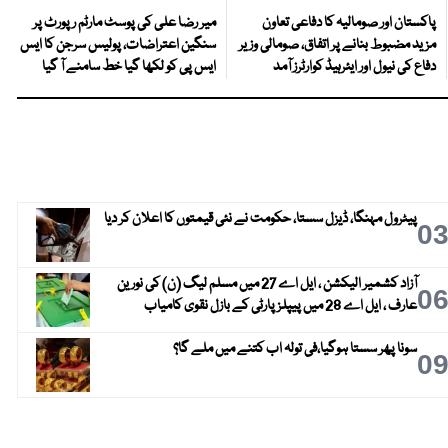
پاکستان اور صومالیہ کا دفاعی تعاون
میر رضا علی کی پوسٹ مارٹم رپورٹ پر
مزید مضبوط بنانے پر اتفاق، صومالی وزیر
سنگین اعتراضات، پولیس سرجن کا ایس
دفاع کی نیول اور ایئرہیڈ کوارٹرز آمد
ایس پی کو لکھا گیا خط سامنے آ گیا
پیٹرول مہنگا، ڈیزل سستا، حکومت نے نئی قیمتوں کا اعلان کر دیا
0
آزاد کشمیر الیکشن ، ایل اے 27 میں مسلم لیگ (ن) کی نورین
0
عارف ، ایل اے 28 میں پیپلز پارٹی کے بازل نقوی کامیاب
سونا پھر سستا ہوگیا،فی تولہ اب کتنے میں ملے گا؟
0