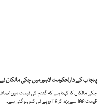
پنجاب کے دارلحکومت لاہور میں چکی مالکان نے آٹے کی قیمت میں 
چکی مالکان کا کہنا ہے کہ گندم کی قیمت میں اضافے
قیمت 108 سے بڑھ کر 116روپے فی کلو ہو گئی ہے۔