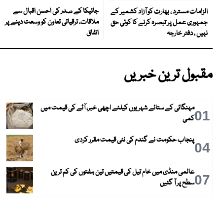
جائیکا کے صدر کی احسن اقبال سے
الزامات مسترد ، بھارت کو آزاد کشمیر کے
ملاقات، ترقیاتی تعاون کو وسعت دینے پر
جمہوری عمل پر تبصرہ کرنے کا کوئی حق
اتفاق
نہیں ، دفتر خارجہ
مقبول ترین خبریں
مہنگائی کے ستائے شہریوں کیلئے اچھی خبر، آٹے کی قیمت میں
01
کمی
پنجاب حکومت نے گندم کی نئی قیمت مقرر کردی
04
عالمی منڈی میں خام تیل کی قیمتیں تین ہفتوں کی کم ترین
07
سطح پر آ گئیں