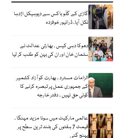
گاڑی کے گلَو باکس سے دیوہیکل اژدہا
نکل آیا، ڈرائیور خوفزدہ
دھوکا دہی کیس ، بھارتی عدالت نے
سلمان خان اور ان کی بہن کو طلب کر لیا
الزامات مسترد ، بھارت کو آزاد کشمیر
کے جمہوری عمل پر تبصرہ کرنے کا
کوئی حق نہیں ، دفتر خارجہ
عالمی مارکیٹ میں سونا مزید مہنگا ،
قیمت 7 ہفتوں کی بلند ترین سطح پر
پہنچ گئی