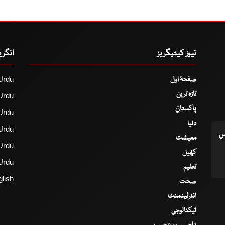
نیوز کیٹیگریز
انگر
صفحۂ اول
Urdu
تازہ ترین
Urdu
پاکستان
Urdu
دنیا
Urdu
اس
معیشت
Urdu
کھیل
Urdu
تعلیم
lish
صحت
انٹرٹینمنٹ
ٹیکنالوجی