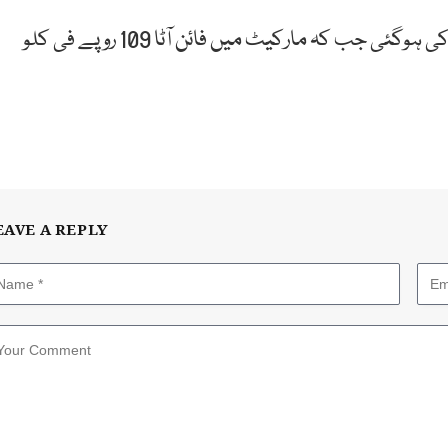
دوسری جانب فائن آٹے کی 80 کلو کی بوری 8700 روپے کی ہوگئی جب کہ مارکیٹ میں فائن آٹا 109 روپے فی کلو
EAVE A REPLY