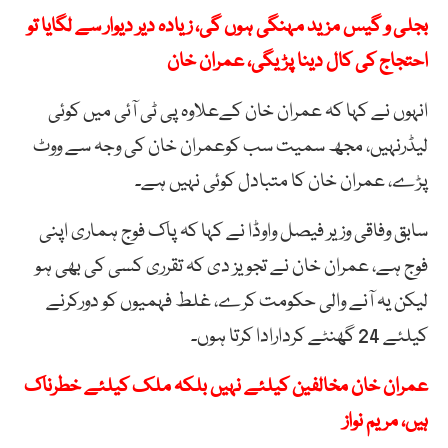
بجلی و گیس مزید مہنگی ہوں گی، زیادہ دیر دیوار سے لگایا تو
احتجاج کی کال دینا پڑیگی، عمران خان
انہوں نے کہا کہ عمران خان کےعلاوہ پی ٹی آئی میں کوئی
لیڈرنہیں، مجھ سمیت سب کوعمران خان کی وجہ سے ووٹ
پڑے، عمران خان کا متبادل کوئی نہیں ہے۔
سابق وفاقی وزیر فیصل واوڈا نے کہا کہ پاک فوج ہماری اپنی
فوج ہے، عمران خان نے تجویز دی کہ تقرری کسی کی بھی ہو
لیکن یہ آنے والی حکومت کرے، غلط فہمیوں کو دورکرنے
کیلئے 24 گھنٹے کردارادا کرتا ہوں۔
عمران خان مخالفین کیلئے نہیں بلکہ ملک کیلئے خطرناک
ہیں، مریم نواز