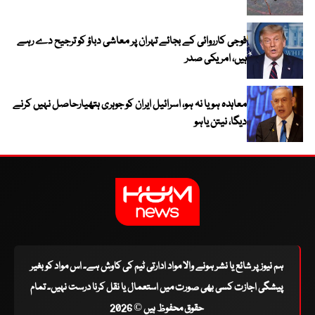
فوجی کارروائی کے بجائے تہران پر معاشی دباؤ کو ترجیح دے رہے
ہیں، امریکی صدر
معاہدہ ہو یا نہ ہو، اسرائیل ایران کو جوہری ہتھیارحاصل نہیں کرنے
دیگا، نیتن یاہو
ہم نیوز پر شائع یا نشر ہونے والا مواد ادارتی ٹیم کی کاوش ہے۔ اس مواد کو بغیر
پیشگی اجازت کسی بھی صورت میں استعمال یا نقل کرنا درست نہیں۔ تمام
حقوق محفوظ ہیں © 2026