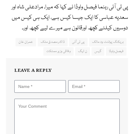
پی ٹی آئی رہنما فیصل واوڈا نے کہا کہ میرا، مرادعلی شاہ اور
سعدیہ عباسی کا ایک جیسا کیس ہے، ایک ہی کیس میں
دوسروں کیلئے کچھ اورقانون ہے میرے لیے کچھ اور۔
بریکنگ پوائنٹ ود مالک
پی ٹی آئی
ڈاکٹر مصدق ملک
عمران خان
فیصل واوڈا
گیس
ن لیگ
وفاقی وزیر مملکت
LEAVE A REPLY