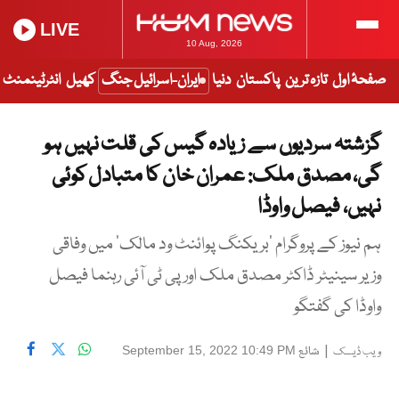
LIVE
10 Aug, 2026
صفحۂ اول
تازہ ترین
پاکستان
دنیا
ایران-اسرائیل جنگ
کھیل
انٹرٹینمنٹ
گزشتہ سردیوں سے زیادہ گیس کی قلت نہیں ہو
گی، مصدق ملک: عمران خان کا متبادل کوئی
نہیں، فیصل واوڈا
ہم نیوز کے پروگرام ’بریکنگ پوائنٹ ود مالک‘ میں وفاقی
وزیر سینیٹر ڈاکٹر مصدق ملک اور پی ٹی آئی رہنما فیصل
واوڈا کی گفتگو
|
شائع
September 15, 2022 10:49 PM
ویب ڈیسک