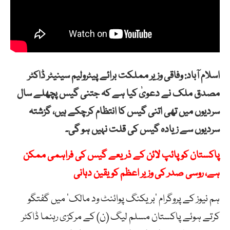
اسلام آباد: وفاقی وزیر مملکت برائے پیٹرولیم سینیٹر ڈاکٹر
مصدق ملک نے دعویٰ کیا ہے کہ جتنی گیس پچھلے سال
سردیوں میں تھی اتنی گیس کا انتظام کرچکے ہیں، گزشتہ
سردیوں سے زیادہ گیس کی قلت نہیں ہو گی۔
پاکستان کو پائپ لائن کے ذریعے گیس کی فراہمی ممکن
ہے، روسی صدر کی وزیر اعظم کو یقین دہانی
ہم نیوز کے پروگرام ’بریکنگ پوائنٹ ود مالک‘ میں گفتگو
کرتے ہوئے پاکستان مسلم لیگ (ن) کے مرکزی رہنما ڈاکٹر