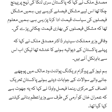
مصدق ملک نے کہا کہ پاکستان سری لنکا کی نہج پر پہنچ
چکا تھا اس لیے مشکل فیصلے کررہے ہیں، ہمیں مشکل
فیصلوں کی سیاست قیمت ادا کرنا پڑ رہی ہے، ہمیں معلوم
تھا کہ مشکل فیصلوں کی بھاری قیمت چکانی پڑے گی۔
وفاقی وزیر مملکت سینیٹر ڈاکٹر مصدق ملک نے کہا کہ
پہلے پاکستان کے دیوالیہ ہونے کا خدشہ تھا لیکن اب اس
سے باہرنکل آئے ہیں۔
ہم نیوز کے پروگرام بریکنگ پوائنٹ ود مالک میں پوچھے
جانے والے سوالات کے جوابات دیتے ہوئے پاکستان تحریک
انصاف کے مرکزی رہنما فیصل واوڈا نے کہا کہ یہ جھوٹ ہے
کہ عمران خان کو آرمی کی طرف سے وزیراعظم بنانے کیلئے
کہا گیا تھا۔