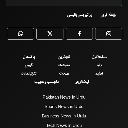
رابطہ کریں
پرائیویسی پالیسی
WhatsApp
Twitter
Facebook
Faceboo
صفحۂ اول
تازہ ترین
پاکستان
دنیا
معیشت
کھیل
تعلیم
صحت
انٹرٹینمنٹ
ٹیکنالوجی
دلچسپ و عجیب
Pakistan News in Urdu
Sports News in Urdu
Business News in Urdu
Tech News in Urdu