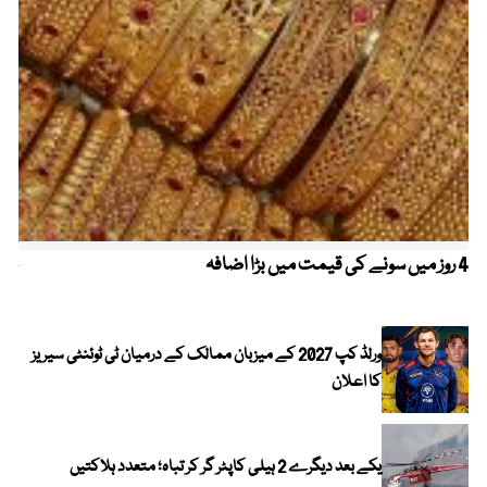
4 روز میں سونے کی قیمت میں بڑا اضافہ
خیب
الا
ورلڈ کپ 2027 کے میزبان ممالک کے درمیان ٹی ٹوئنٹی سیریز
کا اعلان
یکے بعد دیگرے 2 ہیلی کاپٹر گر کر تباہ؛ متعدد ہلاکتیں