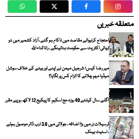
WhatsApp
Twitter
Facebook
Faceboo
متعلقہ خبریں
احتجاج کرنیوالے مقاصد میں ناکام ہو گئے ، آزاد کشمیر میں دو
تہائی اکثریت سے حکومت بنائینگے ، رانا ثناء اللہ
میر رضا کیس؛ شرجیل میمن نے اپنے اور بیٹے کے خلاف سوشل
میڈیا مہم چلانے کا الزام کس پر لگایا؟
اگلے سال کیلئے 40 روزہ حج اسکیم کا پیکیج 12 لاکھ روپے مقرر
ترسیلات زر میں بڑا اضافہ ، جولائی میں 3.6 ارب ڈالر موصول ہوئے
، اسٹیٹ بینک