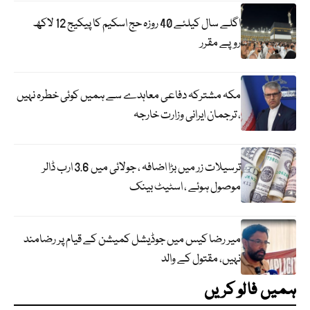
اگلے سال کیلئے 40 روزہ حج اسکیم کا پیکیج 12 لاکھ
روپے مقرر
مکہ مشترکہ دفاعی معاہدے سے ہمیں کوئی خطرہ نہیں
، ترجمان ایرانی وزارت خارجہ
ترسیلات زر میں بڑا اضافہ ، جولائی میں 3.6 ارب ڈالر
موصول ہوئے ، اسٹیٹ بینک
میر رضا کیس میں جوڈیشل کمیشن کے قیام پر رضامند
نہیں، مقتول کے والد
ہمیں فالو کریں