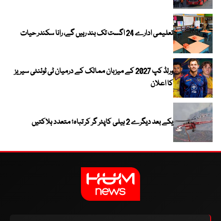
تعلیمی ادارے 24 اگست تک بند رہیں گے، رانا سکندر حیات
ورلڈ کپ 2027 کے میزبان ممالک کے درمیان ٹی ٹوئنٹی سیریز
کا اعلان
یکے بعد دیگرے 2 ہیلی کاپٹر گر کر تباہ؛ متعدد ہلاکتیں