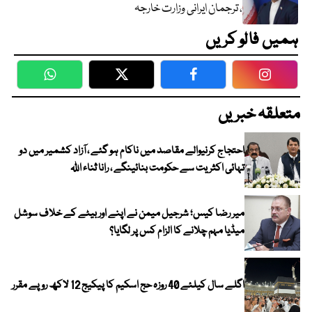
، ترجمان ایرانی وزارت خارجہ
ہمیں فالو کریں
WhatsApp
Twitter
Facebook
Faceboo
متعلقہ خبریں
احتجاج کرنیوالے مقاصد میں ناکام ہو گئے ، آزاد کشمیر میں دو
تہائی اکثریت سے حکومت بنائینگے ، رانا ثناء اللہ
میر رضا کیس؛ شرجیل میمن نے اپنے اور بیٹے کے خلاف سوشل
میڈیا مہم چلانے کا الزام کس پر لگایا؟
اگلے سال کیلئے 40 روزہ حج اسکیم کا پیکیج 12 لاکھ روپے مقرر