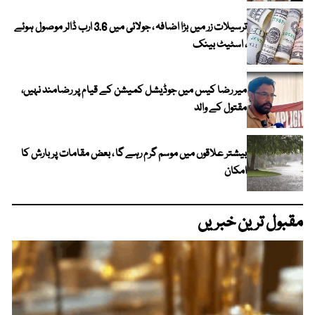
ترسیلات زر میں بڑا اضافہ ، جولائی میں 3.6 ارب ڈالر موصول ہوئے
، اسٹیٹ بینک
میر رضا کیس میں جوڈیشل کمیشن کے قیام پر رضامند نہیں،
مقتول کے والد
بیشتر علاقوں میں موسم گرم رہے گا ، بعض مقامات پر بارش کا
امکان
مقبول ترین خبریں