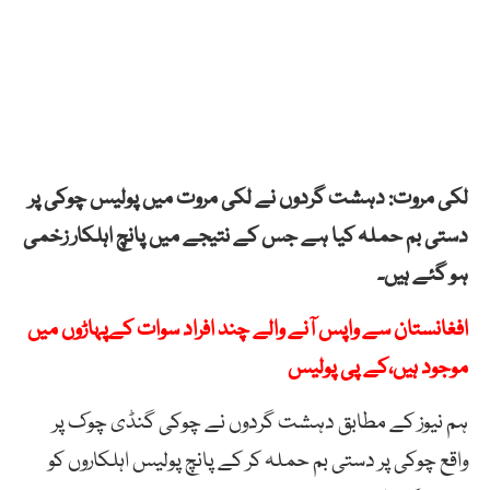
لکی مروت: دہشت گردوں نے لکی مروت میں پولیس چوکی پر
دستی بم حملہ کیا ہے جس کے نتیجے میں پانچ اہلکار زخمی
ہو گئے ہیں۔
افغانستان سے واپس آنے والے چند افراد سوات کےپہاڑوں میں
موجود ہیں،کے پی پولیس
ہم نیوز کے مطابق دہشت گردوں نے چوکی گنڈی چوک پر
واقع چوکی پر دستی بم حملہ کر کے پانچ پولیس اہلکاروں کو