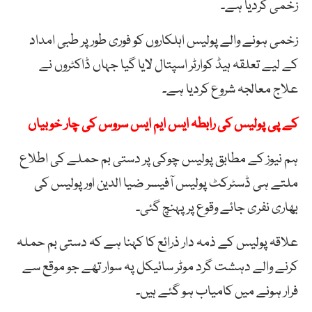
زخمی کردیا ہے۔
زخمی ہونے والے پولیس اہلکاروں کو فوری طور پر طبی امداد
کے لیے تعلقہ ہیڈ کوارٹر اسپتال لایا گیا جہاں ڈاکٹروں نے
علاج معالجہ شروع کردیا ہے۔
کے پی پولیس کی رابطہ ایس ایم ایس سروس کی چار خوبیاں
ہم نیوز کے مطابق پولیس چوکی پر دستی بم حملے کی اطلاع
ملتے ہی ڈسٹرکٹ پولیس آفیسر ضیا الدین اور پولیس کی
بھاری نفری جائے وقوع پر پہنچ گئی۔
علاقہ پولیس کے ذمہ دار ذرائع کا کہنا ہے کہ دستی بم حملہ
کرنے والے دہشت گرد موٹر سائیکل پہ سوار تھے جو موقع سے
فرار ہونے میں کامیاب ہو گئے ہیں۔