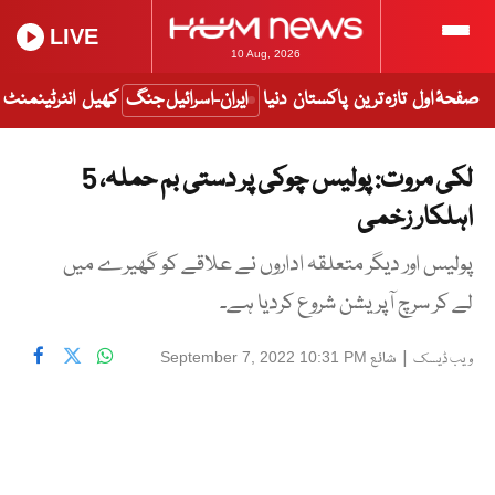
LIVE
10 Aug, 2026
صفحۂ اول
تازہ ترین
پاکستان
دنیا
ایران-اسرائیل جنگ
کھیل
انٹرٹینمنٹ
لکی مروت: پولیس چوکی پر دستی بم حملہ، 5
اہلکار زخمی
پولیس اور دیگر متعلقہ اداروں نے علاقے کو گھیرے میں
لے کر سرچ آپریشن شروع کردیا ہے۔
|
شائع
September 7, 2022 10:31 PM
ویب ڈیسک