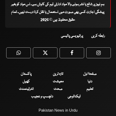
ہم نیوز پر شائع یا نشر ہونے والا مواد ادارتی ٹیم کی کاوش ہے۔ اس مواد کو بغیر
پیشگی اجازت کسی بھی صورت میں استعمال یا نقل کرنا درست نہیں۔ تمام
حقوق محفوظ ہیں © 2026
رابطہ کریں
پرائیویسی پالیسی
WhatsApp
Twitter
Facebook
Faceboo
صفحۂ اول
تازہ ترین
پاکستان
دنیا
معیشت
کھیل
تعلیم
صحت
انٹرٹینمنٹ
ٹیکنالوجی
دلچسپ و عجیب
Pakistan News in Urdu