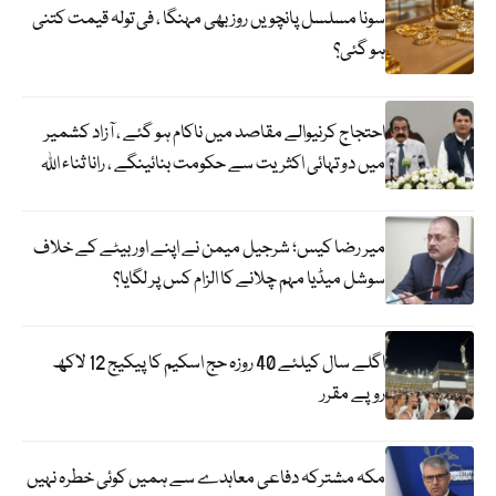
سونا مسلسل پانچویں روز بھی مہنگا ، فی تولہ قیمت کتنی
ہو گئی؟
احتجاج کرنیوالے مقاصد میں ناکام ہو گئے ، آزاد کشمیر
میں دو تہائی اکثریت سے حکومت بنائینگے ، رانا ثناء اللہ
میر رضا کیس؛ شرجیل میمن نے اپنے اور بیٹے کے خلاف
سوشل میڈیا مہم چلانے کا الزام کس پر لگایا؟
اگلے سال کیلئے 40 روزہ حج اسکیم کا پیکیج 12 لاکھ
روپے مقرر
مکہ مشترکہ دفاعی معاہدے سے ہمیں کوئی خطرہ نہیں