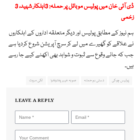
ڈی آئی خان میں پولیس موبائل پر حملہ: 3اہلکار شہید، 3
زخمی
ہم نیوز کے مطابق پولیس اور دیگر متعلقہ اداروں کے اہلکاروں
نے علاقے کو گھیرے میں لے کر سرچ آپریشن شروع کردیا ہے
جب کہ جائے وقوع سے ثبوت و شواہد بھی اکھٹے کیے جا رہے
ہیں۔
پولیس چوکی
دستی بم حملہ
صوبہ خیبرپختونخوا
لکی مروت
LEAVE A REPLY