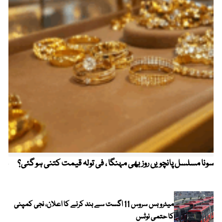
سونا مسلسل پانچویں روز بھی مہنگا ، فی تولہ قیمت کتنی ہو گئی؟
مکہ
ایر
میٹرو بس سروس 11 اگست سے بند کرنے کا اعلان، نجی کمپنی
کا حتمی نوٹس