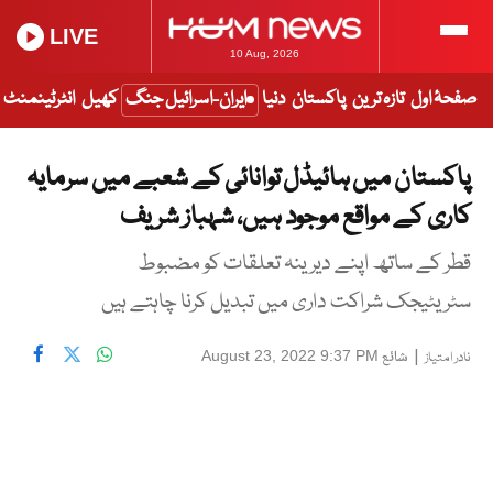
LIVE
10 Aug, 2026
صفحۂ اول
تازہ ترین
پاکستان
دنیا
ایران-اسرائیل جنگ
کھیل
انٹرٹینمنٹ
پاکستان میں ہائیڈل توانائی کے شعبے میں سرمایہ
کاری کے مواقع موجود ہیں، شہباز شریف
قطر کے ساتھ اپنے دیرینہ تعلقات کو مضبوط
سٹریٹیجک شراکت داری میں تبدیل کرنا چاہتے ہیں
|
شائع
August 23, 2022 9:37 PM
نادر امتیاز