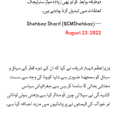
دوطرفہ روابط کو اور بھی زیادہ موثر سٹرٹیجک
تعلقات میں تبدیل کرنا چاہتے ہیں۔
— Shehbaz Sharif (@CMShehbaz)
August 23, 2022
وزیراعظم شہباز شریف نے کہا کہ ان کے دورہ قطر کے سیاق و
سباق کو سمجھنا ضروری ہے،دنیا کورونا کی وجہ سے سست
معاشی بحالی کا سامنا کر رہی ہے،جغرافیائی سیاسی
کشیدگی نے سپلائی چین کو متاثر کیا ہے،بڑھتی ہوئی توانائی
اور خوراک کی قیمتوں نے پریشانیوں میں مزید اضافہ کیا ہے۔