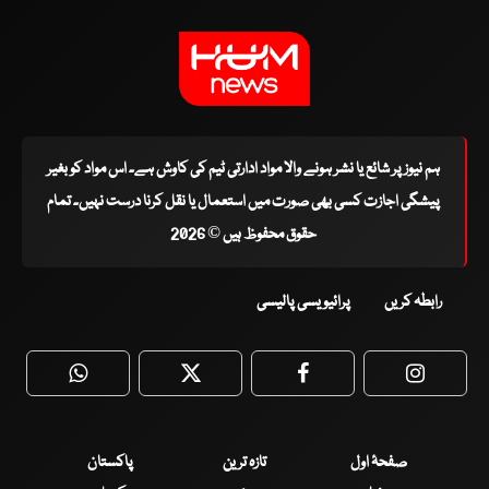
ہم نیوز پر شائع یا نشر ہونے والا مواد ادارتی ٹیم کی کاوش ہے۔ اس مواد کو بغیر
پیشگی اجازت کسی بھی صورت میں استعمال یا نقل کرنا درست نہیں۔ تمام
حقوق محفوظ ہیں © 2026
رابطہ کریں
پرائیویسی پالیسی
WhatsApp
Twitter
Facebook
Faceboo
صفحۂ اول
تازہ ترین
پاکستان