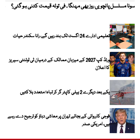
سونا مسلسل پانچویں روز بھی مہنگا ، فی تولہ قیمت کتنی ہو گئی؟
مکہ
ایر
تعلیمی ادارے 24 اگست تک بند رہیں گے، رانا سکندر حیات
ورلڈ کپ 2027 کے میزبان ممالک کے درمیان ٹی ٹوئنٹی سیریز
کا اعلان
یکے بعد دیگرے 2 ہیلی کاپٹر گر کر تباہ؛ متعدد ہلاکتیں
فوجی کارروائی کے بجائے تہران پر معاشی دباؤ کو ترجیح دے رہے
ہیں، امریکی صدر