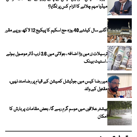
میڈیا مہم چلانے کا الزام کس پر لگایا؟
اگلے سال کیلئے 40 روزہ حج اسکیم کا پیکیج 12 لاکھ روپے مقرر
ترسیلات زر میں بڑا اضافہ ، جولائی میں 3.6 ارب ڈالر موصول ہوئے
، اسٹیٹ بینک
میر رضا کیس میں جوڈیشل کمیشن کے قیام پر رضامند نہیں،
مقتول کے والد
بیشتر علاقوں میں موسم گرم رہے گا ، بعض مقامات پر بارش کا
امکان