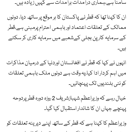
سامنا ہے،ہماری درآمدات برآمدات سے کہیں زیادہ ہیں۔
ان کا کہنا تھا کہ قطر نے پاکستان کا ہر موقع پر ساتھ دیا، دونوں
ممالک کے تعلقات اعتماد اور باہمی احترام پرمبنی ہے،قطر
کے سرمایہ کارپن بجلی کےشعبے میں سرمایہ کاری کر سکتے
ہیں۔
انہوں نے کہا کہ قطر نے افغانستان اوردنیا کے درمیان مذاکرات
میں اہم کردار ادا کیا،یہ وقت ہے دونوں ملک باہمی تعلقات
کو نئی بلندیوں تک پہنچائیں۔
خیال رہے کہ وزیراعظم شہبازشریف 2 روزہ دورہ قطر پردوحہ
پہنچے جہاں ان کا شاندار استقبال کیا گیا۔
وزیراعظم کا کہنا ہے کہ قطر کے ساتھ اپنے دیرینہ تعلقات کو