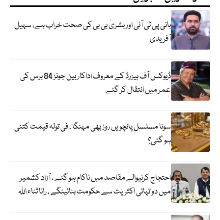
بانی پی ٹی آئی اور بشریٰ بی بی کی صحت خراب ہے، سہیل
آفریدی
ڈیوکس آف ہیزرڈ کے معروف اداکار بین جونز 84 برس کی
عمر میں انتقال کر گئے
سونا مسلسل پانچویں روز بھی مہنگا ، فی تولہ قیمت کتنی
ہو گئی؟
احتجاج کرنیوالے مقاصد میں ناکام ہو گئے ، آزاد کشمیر
میں دو تہائی اکثریت سے حکومت بنائینگے ، رانا ثناء اللہ