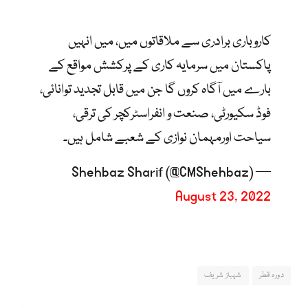
کاروباری برادری سے ملاقاتوں میں، میں انہیں
پاکستان میں سرمایہ کاری کے پرکشش مواقع کے
بارے میں آگاہ کروں گا جن میں قابل تجدید توانائی،
فوڈ سکیورٹی، صنعت و انفراسٹرکچر کی ترقی،
سیاحت اورمہمان نوازی کے شعبے شامل ہیں۔
— Shehbaz Sharif (@CMShehbaz)
August 23, 2022
دورہ قطر
شہباز شریف