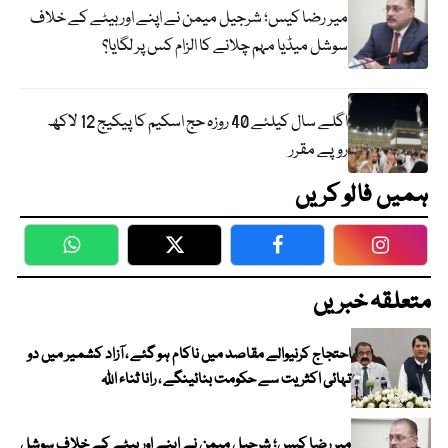
میر رضا کیس؛ شرجیل میمن نے اپنے اور بیٹے کے خلاف
سوشل میڈیا مہم چلانے کا الزام کس پر لگایا؟
اگلے سال کیلئے 40 روزہ حج اسکیم کا پیکیج 12 لاکھ
روپے مقرر
ہمیں فالو کریں
WhatsApp
Twitter
Facebook
Faceboo
متعلقہ خبریں
احتجاج کرنیوالے مقاصد میں ناکام ہو گئے ، آزاد کشمیر میں دو
تہائی اکثریت سے حکومت بنائینگے ، رانا ثناء اللہ
میر رضا کیس؛ شرجیل میمن نے اپنے اور بیٹے کے خلاف سوشل