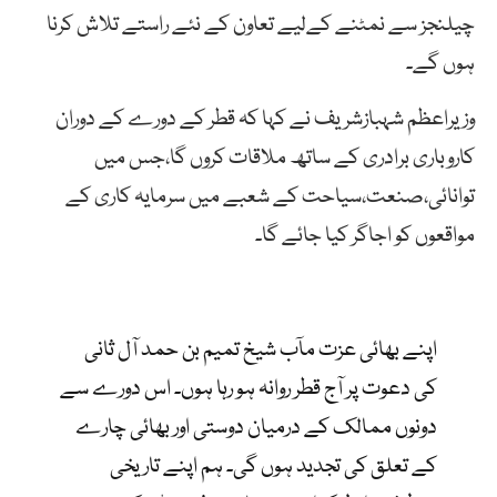
چیلنجز سے نمٹنے کےلیے تعاون کے نئے راستے تلاش کرنا
ہوں گے۔
وزیراعظم شہبازشریف نے کہا کہ قطر کے دورے کے دوران
کاروباری برادری کے ساتھ ملاقات کروں گا،جس میں
توانائی،صنعت،سیاحت کے شعبے میں سرمایہ کاری کے
مواقعوں کو اجاگر کیا جائے گا۔
اپنے بھائی عزت مآب شیخ تمیم بن حمد آل ثانی
کی دعوت پر آج قطر روانہ ہو رہا ہوں۔ اس دورے سے
دونوں ممالک کے درمیان دوستی اور بھائی چارے
کے تعلق کی تجدید ہوں گی۔ ہم اپنے تاریخی