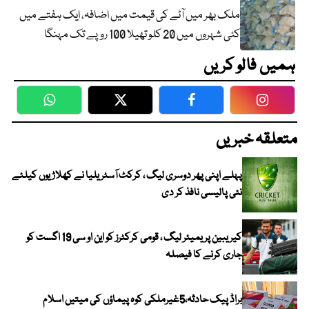
ملک بھر میں آٹے کی قیمت میں اضافہ، ایک ہفتے میں
کئی شہروں میں 20 کلو تھیلا 100 روپے تک مہنگا
ہمیں فالو کریں
WhatsApp
Twitter
Facebook
Faceboo
متعلقہ خبریں
پہلے اپنی پھر دوسری لیگ ، کرکٹ آسٹریلیا نے کھلاڑیوں کیلئے
نئی پالیسی نافذ کر دی
کیریبین پریمیئر لیگ ، قومی کرکٹرز کو این او سی 19 اگست کو
جاری کرنے کا فیصلہ
براڈ پیک حادثہ،5غیرملکی کوہ پیماؤں کی میتیں اسلام