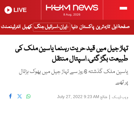
LIVE
8 Aug, 2026
صفحۂ اول
تازہ ترین
پاکستان
دنیا
ایران-اسرائیل جنگ
کھیل
انٹرٹینمنٹ
تہاڑ جیل میں قید حریت رہنما یاسین ملک کی
طبیعت بگڑ گئی، اسپتال منتقل
یاسین ملک گذشتہ 6 روز سے تہاڑ جیل میں بھوک ہڑتال
پر تھے
|
شائع
July 27, 2022 9:23 AM
ویب ڈیسک