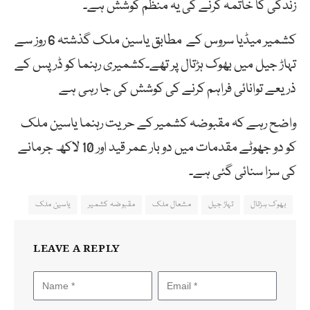
زندگی کا خاتمہ کرنے کی یہ منظم کوشش ہے۔
کشمیر میڈیا سروس کے مطابق یاسین ملک گذشتہ 6 روز سے
تہاڑ جیل میں بھوک ہڑتال پر تھے۔کشمیری رہنما کو ڈرپس کے
ذریعے توانائی فراہم کرنے کی کوشش کی جا رہی ہے
واضح رہے کہ مقبوضہ کشمیر کے حریت رہنما یاسین ملک
کو دو جھوٹے مقدمات میں دو بار عمر قید اور 10 لاکھ جرمانے
کی سزا سنائی گئی ہے۔
بھوک ہڑتال
تہاڑ جیل
مشعال ملک
مقبوضہ کشمیر
یاسین ملک
LEAVE A REPLY