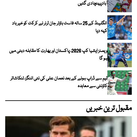
آبادپہنچادی گئیں
انگلینڈ کے 25 سالہ فاسٹ باؤلر جان ٹرنر نے کرکٹ کو خیر باد
کہہ دیا
ویمنز ایشیا کپ 2026، پاکستان اور بھارت کا مقابلہ دبئی میں
ہو گا
ٹیم سے ڈراپ ہونے کے بعد نعمان علی کی نئی اننگز، لنکاشائر
کاؤنٹی سے معاہدہ
مقبول ترین خبریں