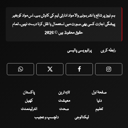
ہم نیوز پر شائع یا نشر ہونے والا مواد ادارتی ٹیم کی کاوش ہے۔ اس مواد کو بغیر
پیشگی اجازت کسی بھی صورت میں استعمال یا نقل کرنا درست نہیں۔ تمام
حقوق محفوظ ہیں © 2026
رابطہ کریں
پرائیویسی پالیسی
WhatsApp
Twitter
Facebook
Faceboo
صفحۂ اول
تازہ ترین
پاکستان
دنیا
معیشت
کھیل
تعلیم
صحت
انٹرٹینمنٹ
ٹیکنالوجی
دلچسپ و عجیب