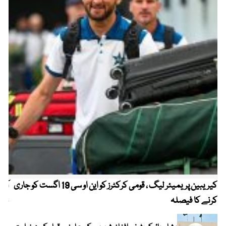
کیریبین پریمیئر لیگ ، قومی کرکٹرز کو این او سی 19 اگست کو جاری
آز
کرنے کا فیصلہ
چھی