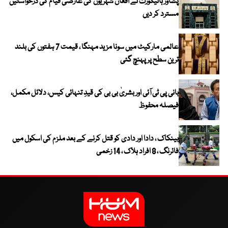
پشاور ہائیکورٹ نے افغان شہریوں کی عارضی قیام کی درخواستیں
مسترد کر دیں
عالمی مارکیٹ میں سونا مزید مہنگا ، قیمت 7 ہفتوں کی بلند
ترین سطح پر پہنچ گئی
بانی پی ٹی آئی اور بشریٰ بی بی کی قیدِ تنہائی کیس، دلائل مکمل،
فیصلہ محفوظ
بینکاک ، دادا اور دادی کو قتل کرنے کے بعد ملزم کی اسکول میں
فائرنگ ، 8 افراد ہلاک ، 14 زخمی