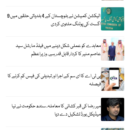
الیکشن کمیشن نے بلوچستان کے 4 بلدیاتی حلقوں میں 9
اگست کی پولنگ ملتوی کردی
معاہدے کو عملی شکل دینے میں فیلڈ مارشل سید
عاصم منیر کا کردار قابل قدر ہے، وزیراعظم
پی ٹی اے کا ای سم کے اجرا اور تبدیلی کی فیس کم کرنے کا
فیصلہ
میر رضا کی قبر کشائی کا معاملہ، سندھ حکومت نے نیا
میڈیکل بورڈ تشکیل دے دیا