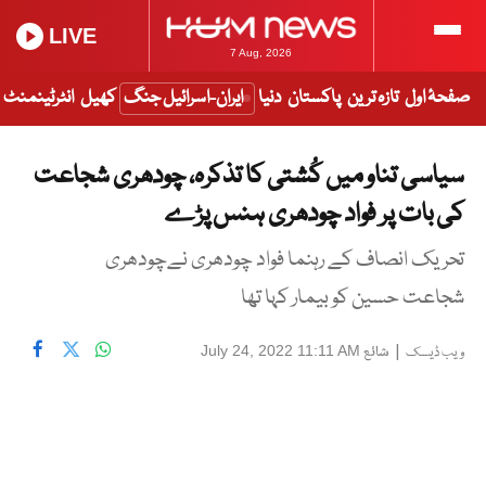
LIVE
7 Aug, 2026
صفحۂ اول
تازہ ترین
پاکستان
دنیا
ایران-اسرائیل جنگ
کھیل
انٹرٹینمنٹ
سیاسی تناو میں کُشتی کا تذکرہ، چودھری شجاعت
کی بات پر فواد چودھری ہنس پڑے
تحریک انصاف کے رہنما فواد چودھری نےچودھری
شجاعت حسین کو بیمار کہا تھا
|
شائع
July 24, 2022 11:11 AM
ویب ڈیسک