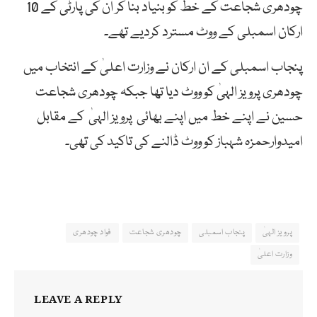
چودھری شجاعت کے خط کو بنیاد بنا کر ان کی پارٹی کے 10
ارکان اسمبلی کے ووٹ مسترد کردیے تھے۔
پنجاب اسمبلی کے ان ارکان نے وزارت اعلیٰ کے انتخاب میں
چودھری پرویز الہیٰ کو ووٹ دیا تھا جبکہ چودھری شجاعت
حسین نے اپنے خط میں اپنے بھائی پرویز الہیٰ کے مقابل
امیدوارحمزہ شہباز کو ووٹ ڈالنے کی تاکید کی تھی۔
پرویز الہیٰ
پنجاب اسمبلی
چودھری شجاعت
فواد چودھری
وزارت اعلیٰ
LEAVE A REPLY