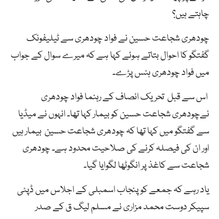
چاہتے ہیں؟
چودھری شجاعت حسین نے فواد چودھری سے ٹیلیفونک
گفتگو کا احوال بتاتے ہوئے کہا ہے کہ
میرے سوال کے جواب
میں فواد چودھری ہنس پڑے۔
اس سے قبل تحریک انصاف کے رہنما فواد چودھری
نےچودھری شجاعت حسین کو بیمار کہا تھا۔ انہوں نے میڈیا
سے گفتگو میں کہا تھا کہ
چودھری شجاعت حسین بیمار ہیں
اور ان کی فیصلہ کرنے کی صلاحیت محدود ہے۔
چودھری
شجاعت سے کاغذ پر انگوٹھا لگوایا گیا۔
یاد رہے کہ جمعے کو پنجاب اسمبلی کے اجلاس میں ڈپٹی
سپیکر دوست محمد مزاری نے مسلم لیگ ق کے صدر