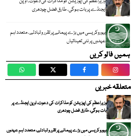
وزیراعظم کی اپوزیشن کو مذاکرات کی دعوت، اوپن
ایجنڈے پر بات ہوگی، طارق فضل چودھری
بیوروکریسی میں بڑے پیمانے پر تقرر و تبادلے، متعدد اہم
عہدوں پر نئی تعیناتیاں
ہمیں فالو کریں
WhatsApp
Twitter
Facebook
Faceboo
متعلقہ خبریں
وزیراعظم کی اپوزیشن کو مذاکرات کی دعوت، اوپن ایجنڈے پر
بات ہوگی، طارق فضل چودھری
بیوروکریسی میں بڑے پیمانے پر تقرر و تبادلے، متعدد اہم عہدوں