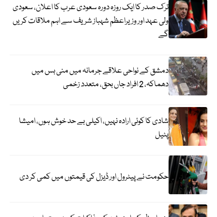
ترک صدر کا ایک روزہ دورہ سعودی عرب کا اعلان، سعودی
ولی عہد اور وزیراعظم شہباز شریف سے اہم ملاقات کریں
گے
دمشق کے نواحی علاقے جرمانہ میں منی بس میں
دھماکہ، 2 افراد جاں بحق، متعدد زخمی
شادی کا کوئی ارادہ نہیں، اکیلی بے حد خوش ہوں، امیشا
پٹیل
حکومت نے پیٹرول اور ڈیزل کی قیمتوں میں کمی کر دی