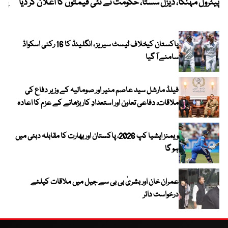
پیٹرول مہنگا، ڈیزل سستا، حکومت نے نئی قیمتوں کا اعلان کر دیا
پنج
پاکستان کیخلاف ٹیسٹ سیریز ، انگلینڈ کا 16 رکنی اسکواڈ
سامنے آ گیا
فیلڈ مارشل سید عاصم منیر اور صومالیہ کے وزیر دفاع کی
ملاقات، دفاعی تعاون اور استعدادِ کار بڑھانے کے عزم کا اعادہ
ویمنز ایشیا کپ 2026، پاکستان اور بھارت کا مقابلہ دبئی میں
ہو گا
عمران خان اور بشریٰ بی بی سے جیل میں ملاقات کیلئے
درخواست دائر