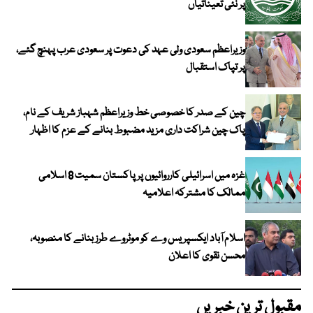
پر نئی تعیناتیاں
وزیراعظم سعودی ولی عہد کی دعوت پر سعودی عرب پہنچ گئے،
پر تپاک استقبال
چین کے صدر کا خصوصی خط وزیراعظم شہباز شریف کے نام،
پاک چین شراکت داری مزید مضبوط بنانے کے عزم کا اظہار
غزہ میں اسرائیلی کارروائیوں پر پاکستان سمیت 8 اسلامی
ممالک کا مشترکہ اعلامیہ
اسلام آباد ایکسپریس وے کو موٹروے طرز بنانے کا منصوبہ،
محسن نقوی کا اعلان
مقبول ترین خبریں