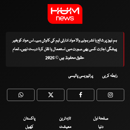
ہم نیوز پر شائع یا نشر ہونے والا مواد ادارتی ٹیم کی کاوش ہے۔ اس مواد کو بغیر
پیشگی اجازت کسی بھی صورت میں استعمال یا نقل کرنا درست نہیں۔ تمام
حقوق محفوظ ہیں © 2026
رابطہ کریں
پرائیویسی پالیسی
WhatsApp
Twitter
Facebook
Faceboo
صفحۂ اول
تازہ ترین
پاکستان
دنیا
معیشت
کھیل