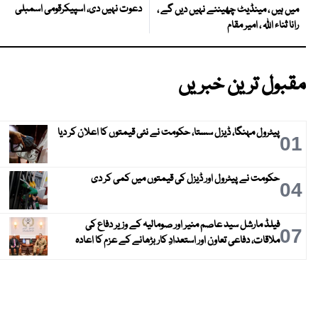
دعوت نہیں دی، اسپیکرقومی اسمبلی
میں ہیں ، مینڈیٹ چھیننے نہیں دیں گے ،
رانا ثناء اللہ ، امیر مقام
مقبول ترین خبریں
پیٹرول مہنگا، ڈیزل سستا، حکومت نے نئی قیمتوں کا اعلان کر دیا
01
حکومت نے پیٹرول اور ڈیزل کی قیمتوں میں کمی کر دی
04
فیلڈ مارشل سید عاصم منیر اور صومالیہ کے وزیر دفاع کی
07
ملاقات، دفاعی تعاون اور استعدادِ کار بڑھانے کے عزم کا اعادہ