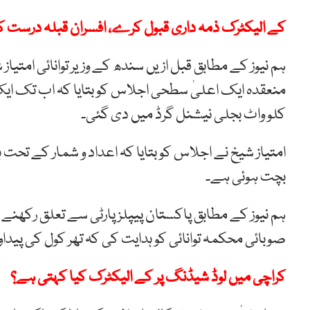
کے الیکٹرک ذمہ داری قبول کرے، افسران قبلہ درست ک
ہم نیوز کے مطابق قبل ازیں سندھ کے وزیر توانائی امتیا
منعقدہ ایک اعلیٰ سطحی اجلاس کو بتایا کہ اب تک ایک
کلو واٹ بجلی نیشنل گرڈ میں دی گئی۔
بچت ہوئی ہے۔
ہم نیوز کے مطابق پاکستان پیپلزپارٹی سے تعلق رکھنے 
صوبائی محکمہ توانائی کو ہدایت کی کہ تھر کول کی پیداو
کراچی میں لوڈ شیڈنگ پر کے الیکٹرک کیا کہتی ہے؟