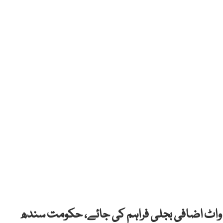
 الیکٹرک کو نیشنل گرڈ سے 200 میگا واٹ اضافی بجلی فراہم کی جائے، حکومت سندھ