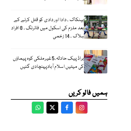
بینکاک ، دادا اور دادی کو قتل کرنے کے
بعد ملزم کی اسکول میں فائرنگ ، 8 افراد
ہلاک ، 14 زخمی
براڈ پیک حادثہ،5غیرملکی کوہ پیماؤں
کی میتیں اسلام آبادپہنچادی گئیں
ہمیں فالو کریں
WhatsApp
Twitter
Facebook
Facebook