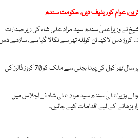
ریں، عوام کو ریلیف دیں، حکومت سندھ
ز شیخ نے وزیراعلیٰ سندھ سید مراد علی شاہ کی زیر صدارت
 کروڑ دس لاکھ ٹن کوئلہ تھر سے نکالا گیا ہے، ساڑھے دس
امتیاز شیخ نے اجلاس کو بتایا کہ اعداد و شمار کے تحت ہر سال تھر کول کی پیدا بجلی سے ملک کو 70 کروڑ ڈالرز کی
والے وزیراعلیٰ سندھ سید مراد علی شاہ نے اجلاس میں
ار بڑھانے کے لیے اقدامات کیے جائیں۔