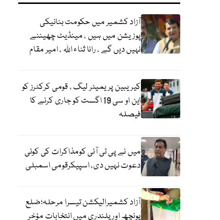
آزاد کشمیر میں حکومت بنانیکی
پوزیشن میں ہیں ، مینڈیٹ چھیننے
نہیں دیں گے ، رانا ثناء اللہ ، امیر مقام
کیریبین پریمیئر لیگ ، قومی کرکٹرز کو
این او سی 19 اگست کو جاری کرنے کا
فیصلہ
میں نے پی ٹی آئی کومذاکرات کی کوئی
دعوت نہیں دی، اسپیکرقومی اسمبلی
آزاد کشمیرالیکشن تیسرا مرحلہ؛ضلع
پونچھ اور پلندری میں انتخابات مؤخر