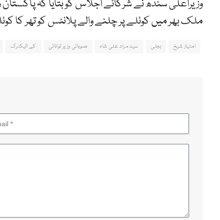
وزیراعلیٰ سندھ نے شرکائے اجلاس کو بتایا کہ پاکستان
ملک بھر میں کوئلے پر چلنے والے پلانٹس کو تھر کا کوئلہ
امتیاز شیخ
بجلی
سید مراد علی شاہ
صوبائی وزیر توانائی
کے الیکٹرک