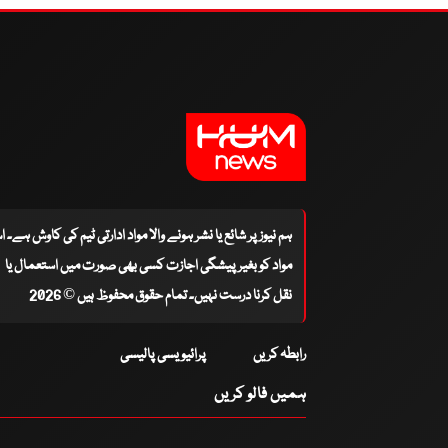
ہم نیوز پر شائع یا نشر ہونے والا مواد ادارتی ٹیم کی کاوش ہے۔ 
مواد کو بغیر پیشگی اجازت کسی بھی صورت میں استعمال یا
نقل کرنا درست نہیں۔ تمام حقوق محفوظ ہیں © 2026
رابطہ کریں
پرائیویسی پالیسی
ہمیں فالو کریں