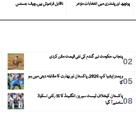
پونچھ اور پلندری میں انتخابات مؤخر
ناقابل فراموش ہیں،چیف جسٹس
پنجاب حکومت نے گندم کی نئی قیمت مقرر کردی
3
02
ویمنز ایشیا کپ 2026، پاکستان اور بھارت کا مقابلہ دبئی میں ہو
6
05
گا
پاکستان کیخلاف ٹیسٹ سیریز ، انگلینڈ کا 16 رکنی اسکواڈ
9
08
سامنے آ گیا