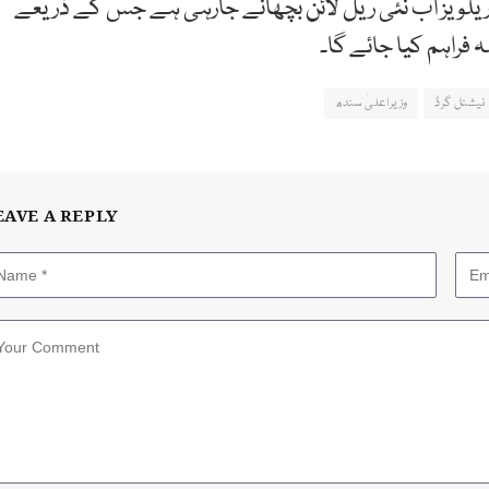
 ریلویز اب نئی ریل لائن بچھانے جارہی ہے جس کے ذریعے
 فراہم کیا جائے گا۔
نیشنل گرڈ
وزیراعلیٰ سندھ
EAVE A REPLY