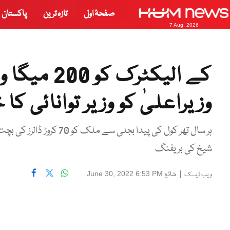
صفحۂ اول
تازہ ترین
پاکستان
7 Aug, 2026
کے الیکٹرک
وزیراعلیٰ کو وزیر توانائی کا
ہر سال تھر کول کی پیدا بج
شیخ کی بریفنگ
|
شائع
June 30, 2022 6:53 PM
ویب ڈیسک