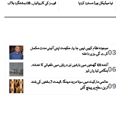
نیا میڈیکل بورڈ مسترد کردیا
فورسز کی کارروائیاں ، 10دہشتگرد ہلاک
موجودہ نظام کہیں نہیں جا رہا، حکومت اپنی آئینی مدت مکمل
0
کرے گی، وزیر داخلہ
آئندہ 48 گھنٹوں میں بارشوں اور دریاؤں میں طغیانی کا خدشہ،
0
ہنگامی تیاریاں تیز
عالمی مارکیٹ میں سونا مزید مہنگا ، قیمت 7 ہفتوں کی بلند
0
ترین سطح پر پہنچ گئی