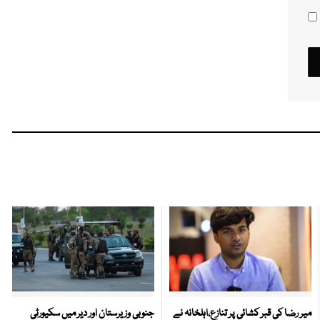
میر رضا کی قبر کشائی پر تنازع،اہلخانہ نے
جنوبی وزیرستان اور دیر میں سکیورٹی