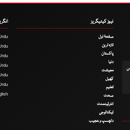
نیوز کیٹیگریز
انگر
صفحۂ اول
Urdu
تازہ ترین
Urdu
پاکستان
Urdu
دنیا
Urdu
اس
معیشت
Urdu
کھیل
Urdu
تعلیم
lish
صحت
انٹرٹینمنٹ
ٹیکنالوجی
دلچسپ و عجیب