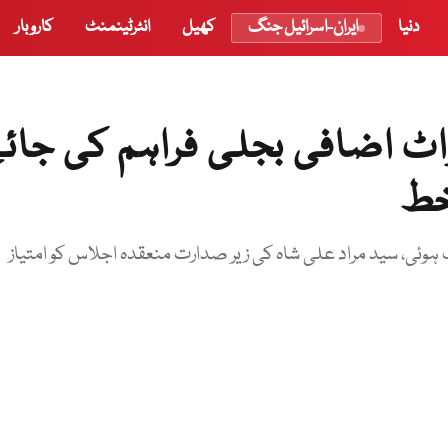
دنیا
ایران-اسرائیل جنگ
کھیل
انٹرٹینمنٹ
کاروبار
 کو 200 میگا واٹ اضافی بجلی فراہم کی جا
 خط
لی سے ملک کو 70 کروڑ ڈالرز کی بچت ہوئی، سید مراد علی شاہ کی زیر صدارت منعقدہ اجلاس کو امتیاز