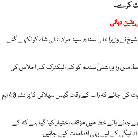
ات کرے۔
از شیخ نے وزیراعلیٰ سندھ سید مراد علی شاہ کو لکھے گئے
خط میں وزیر اعلیٰ سندھ کو کے الیکٹرک کے اجلاس کی
خط میں مطالبہ کیا گیا ہے کہ ایس ایس جی سی کو ہدایت کی جائے کہ رات کے وقت گیس سپلائی کا پریشر 40 ایم
کھے جانے والے خط میں مؤقف اختیار کیا گیا ہے کہ کے
دائیگی کے لیے بھی اقدامات کیے جائیں۔