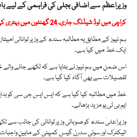
وزیراعظم سے اضافی بجلی کی فراہمی کے لیے ب
کراچی میں لوڈ شیڈنگ جاری، 24 گھنٹوں میں بہتری کی یقین دہانی
ہم نیوز کے مطابق یہ مطالبہ سندھ کے وزیر توانائی امیت
ایک خط میں کیا ہے۔
اس ضمن میں ہم نیوز نے بتایا ہے کہ لکھے جانے والے 
تفصیلات سے بھی آگاہ کیا گیا ہے۔
ایم بی ٹی یو مزید بڑھائے۔
وزیراعلیٰ سندھ کو صوبائی وزیر توانائی کی جانب سے ل
الیکٹرک اور سوئی سدرن گیس کمپنی کے مابین واجبات ا