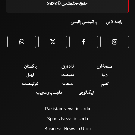
حقوق محفوظ ہیں © 2026
رابطہ کریں
پرائیویسی پالیسی
WhatsApp
Twitter
Facebook
Faceboo
صفحۂ اول
تازہ ترین
پاکستان
دنیا
معیشت
کھیل
تعلیم
صحت
انٹرٹینمنٹ
ٹیکنالوجی
دلچسپ و عجیب
Pakistan News in Urdu
Sports News in Urdu
Business News in Urdu