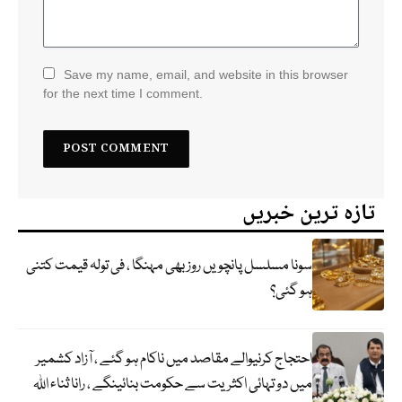
Save my name, email, and website in this browser
for the next time I comment.
تازہ ترین خبریں
سونا مسلسل پانچویں روز بھی مہنگا ، فی تولہ قیمت کتنی
ہو گئی؟
احتجاج کرنیوالے مقاصد میں ناکام ہو گئے ، آزاد کشمیر
میں دو تہائی اکثریت سے حکومت بنائینگے ، رانا ثناء اللہ