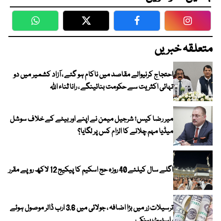
WhatsApp
Twitter
Facebook
Faceboo
متعلقہ خبریں
احتجاج کرنیوالے مقاصد میں ناکام ہو گئے ، آزاد کشمیر میں دو
تہائی اکثریت سے حکومت بنائینگے ، رانا ثناء اللہ
میر رضا کیس؛ شرجیل میمن نے اپنے اور بیٹے کے خلاف سوشل
میڈیا مہم چلانے کا الزام کس پر لگایا؟
اگلے سال کیلئے 40 روزہ حج اسکیم کا پیکیج 12 لاکھ روپے مقرر
ترسیلات زر میں بڑا اضافہ ، جولائی میں 3.6 ارب ڈالر موصول ہوئے
، اسٹیٹ بینک