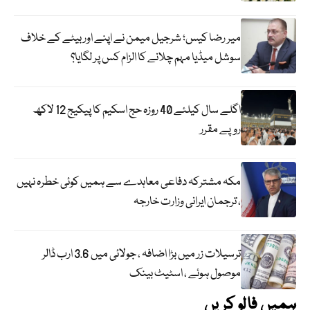
میر رضا کیس؛ شرجیل میمن نے اپنے اور بیٹے کے خلاف
سوشل میڈیا مہم چلانے کا الزام کس پر لگایا؟
اگلے سال کیلئے 40 روزہ حج اسکیم کا پیکیج 12 لاکھ
روپے مقرر
مکہ مشترکہ دفاعی معاہدے سے ہمیں کوئی خطرہ نہیں
، ترجمان ایرانی وزارت خارجہ
ترسیلات زر میں بڑا اضافہ ، جولائی میں 3.6 ارب ڈالر
موصول ہوئے ، اسٹیٹ بینک
ہمیں فالو کریں