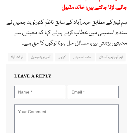
جائے، لڑنا جانتے ہیں: خالد مقبول
ہم نیوز کے مطابق حیدرآباد کے سابق ناظم کنورنوید جمیل نے
سندھ اسمبلی میں خطاب کرتے ہوئے کہا کہ محبتوں سے
محبتیں بڑھتی ہیں، مسائل حل ہونا لوگوں کا حق ہے۔
ایم کیو ایم پاکستان
سندھ اسمبلی
کراچی
کنور نوید جمیل
لیاقت آباد
LEAVE A REPLY