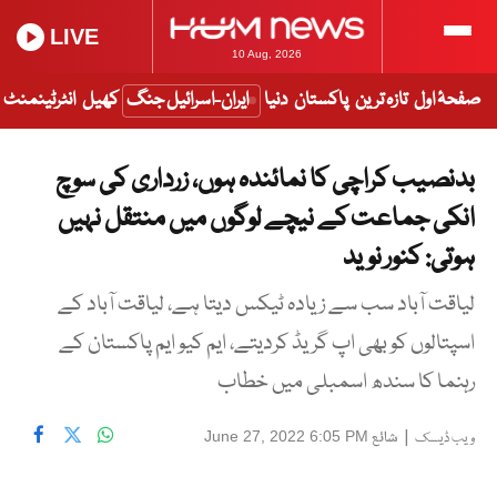
LIVE
10 Aug, 2026
صفحۂ اول
تازہ ترین
پاکستان
دنیا
ایران-اسرائیل جنگ
کھیل
انٹرٹینمنٹ
بدنصیب کراچی کا نمائندہ ہوں، زرداری کی سوچ
انکی جماعت کے نیچے لوگوں میں منتقل نہیں
ہوتی: کنور نوید
لیاقت آباد سب سے زیادہ ٹیکس دیتا ہے، لیاقت آباد کے
اسپتالوں کو بھی اپ گریڈ کردیتے، ایم کیو ایم پاکستان کے
رہنما کا سندھ اسمبلی میں خطاب
|
شائع
June 27, 2022 6:05 PM
ویب ڈیسک