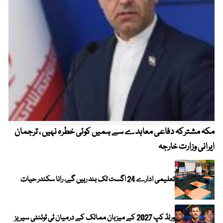
مکہ مشترکہ دفاعی معاہدے سے ہمیں کوئی خطرہ نہیں ، ترجمان
4 روز میں سونے کی قیمت میں بڑا اضافہ
ایرانی وزارت خارجہ
تعلیمی ادارے 24 اگست تک بند رہیں گے، رانا سکندر حیات
ورلڈ کپ 2027 کے میزبان ممالک کے درمیان ٹی ٹوئنٹی سیریز