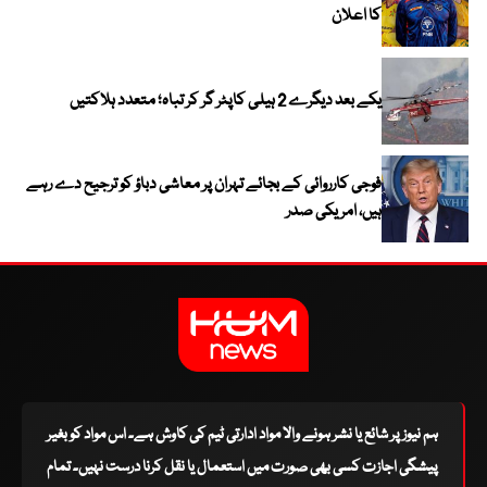
کا اعلان
یکے بعد دیگرے 2 ہیلی کاپٹر گر کر تباہ؛ متعدد ہلاکتیں
فوجی کارروائی کے بجائے تہران پر معاشی دباؤ کو ترجیح دے رہے
ہیں، امریکی صدر
ہم نیوز پر شائع یا نشر ہونے والا مواد ادارتی ٹیم کی کاوش ہے۔ اس مواد کو بغیر
پیشگی اجازت کسی بھی صورت میں استعمال یا نقل کرنا درست نہیں۔ تمام