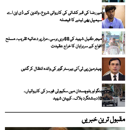
میر رضا کی قبر کشائی کی کارروائی شروع ، والدین کے ڈی این اے
سیمپل بھی لینے کا فیصلہ
میجر طفیل شہید کی 68 ویں برسی ، مزار پر دعائیہ تقریب ، مسلح
افواج کے سربراہان کا خراج عقیدت
چیئرمین پی ٹی آئی بیرسٹر گوہر کی والدہ انتقال کر گئیں
ہنگو اور بلوچستان میں سکیورٹی فورسز کی کارروائیاں ،
10دہشتگرد ہلاک ، کیپٹن شہید
مقبول ترین خبریں