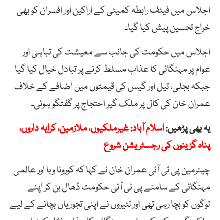
اجلاس میں فیٹف رابطہ کمیٹی کے اراکین اور افسران کو بھی
خراج تحسین پیش کیا گیا۔
اجلاس میں حکومت کی جانب سے معیشت کی تباہی اور
عوام پر مہنگائی کا عذاب مسلط کرنے پر تبادل خیال کیا گیا
جبکہ بجلی، تیل اور گیس کی قیمتوں میں اضافے کے خلاف
عمران خان کی کال پر ملک گیر احتجاج پر گفتگو ہوئی۔
یہ بھی پڑھیں:
اسلام آباد: غیرملکیوں، ملازمین، کرایہ داروں،
پناہ گزینوں کی رجسٹریشن شروع
چیئرمین پی ٹی آئی عمران خان نے کہا کہ کورونا وبا اور عالمی
مہنگائی کے سامنے پی ٹی آئی حکومت ڈھال بن کر اپنے
لوگوں کو بچا رہی تھی اور لٹیروں نے اپنی تجوریاں بچانے کے لیے