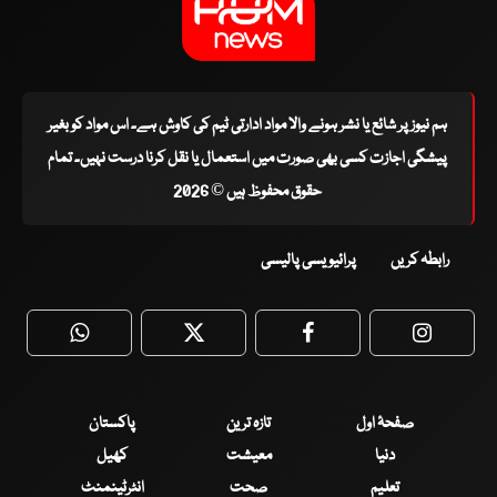
ہم نیوز پر شائع یا نشر ہونے والا مواد ادارتی ٹیم کی کاوش ہے۔ اس مواد کو بغیر
پیشگی اجازت کسی بھی صورت میں استعمال یا نقل کرنا درست نہیں۔ تمام
حقوق محفوظ ہیں © 2026
رابطہ کریں
پرائیویسی پالیسی
WhatsApp
Twitter
Facebook
Faceboo
صفحۂ اول
تازہ ترین
پاکستان
دنیا
معیشت
کھیل
تعلیم
صحت
انٹرٹینمنٹ