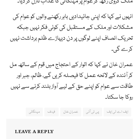
ملک گروی رکھ کر عوام پر مہنگائی کا عذاب نازل کر دیا۔
انہوں نے کہا کہ اپنی جائیدادیں باہر رکھنے والوں کو عوام کی
مشکلات اور ملک کے مستقبل کی کوئی فکر نہیں جبکہ
تحریک انصاف اپنے لوگوں پر دن دیہاڑے ظلم برداشت نہیں
کرے گی۔
عمران خان نے کہا کہ اتوار کے احتجاج میں قوم کے ساتھ مل
کر آئندہ کے لائحہ عمل کا فیصلہ کریں گے، ظالم، جبر اور
طاقت سے عوام کو اپنے حق کے لیے آواز بلند کرنے سے نہیں
روکا جا سکتا۔
ایف اے ٹی ایف
پی ٹی آئی
عمران خان
فیٹف
مہنگائی
LEAVE A REPLY