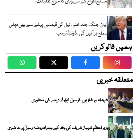
مسلح افواج کے سربراہان کا خراج عقیدت
ایران جنگ جلد ختم ، تیل کی قیمتیں پہلے سے بھی نچلی
سطح پر آئیں گی ، ڈونلڈ ٹرمپ
ہمیں فالو کریں
WhatsApp
Twitter
Facebook
Faceboo
متعلقہ خبریں
شہداء اور غازیوں کو سول ایوارڈز دینے کی منظوری
وزیر اعظم شہباز شریف کی وفد کے ہمراہ روضہ رسولؐ پر حاضری