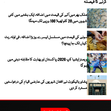
کرنے کا فیصلہ
چھی
ملک بھر میں آٹے کی قیمت میں اضافہ، ایک ہفتے میں کئی
شہروں میں 20 کلو تھیلا 100 روپے تک مہنگا
سونے کی قیمت میں مسلسل تیسرے روز بڑا اضافہ ، فی تولہ ریٹ
کہاں تک جا پہنچا؟
ویمنز ایشیا کپ 2026، پاکستان اور بھارت کا مقابلہ دبئی میں
ہو گا
پشاور ہائیکورٹ نے افغان شہریوں کی عارضی قیام کی درخواستیں
مسترد کر دیں