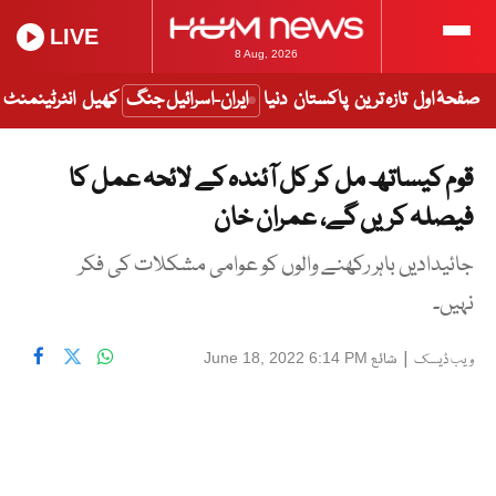
LIVE
8 Aug, 2026
صفحۂ اول
تازہ ترین
پاکستان
دنیا
ایران-اسرائیل جنگ
کھیل
انٹرٹینمنٹ
قوم کیساتھ مل کر کل آئندہ کے لائحہ عمل کا
فیصلہ کریں گے، عمران خان
جائیدادیں باہر رکھنے والوں کو عوامی مشکلات کی فکر
نہیں۔
|
شائع
June 18, 2022 6:14 PM
ویب ڈیسک