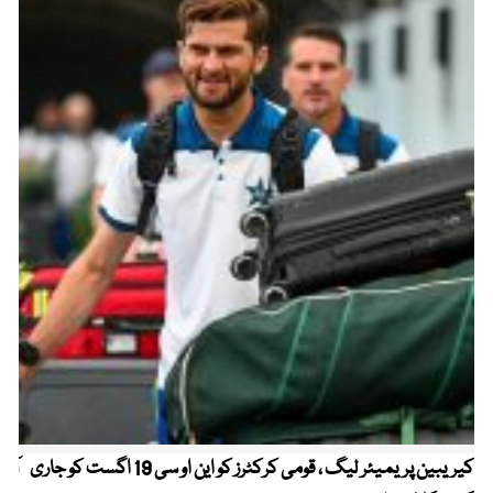
کیریبین پریمیئر لیگ ، قومی کرکٹرز کو این او سی 19 اگست کو جاری
آز