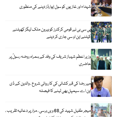
شہداء اور غازیوں کو سول ایوارڈز دینے کی منظوری
پی سی بی نے قومی کرکٹرز کو بیرون ملک لیگز کھیلنے
کیلئے این او سی جاری کر دیئے
وزیر اعظم شہباز شریف کی وفد کے ہمراہ روضہ رسولؐ پر
حاضری
میر رضا کی قبر کشائی کی کارروائی شروع ، والدین کے ڈی
این اے سیمپل بھی لینے کا فیصلہ
میجر طفیل شہید کی 68 ویں برسی ، مزار پر دعائیہ تقریب ،