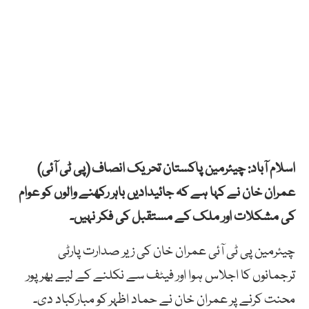
اسلام آباد: چیئرمین پاکستان تحریک انصاف (پی ٹی آئی)
عمران خان نے کہا ہے کہ جائیدادیں باہر رکھنے والوں کو عوام
کی مشکلات اور ملک کے مستقبل کی فکر نہیں۔
چیئرمین پی ٹی آئی عمران خان کی زیر صدارت پارٹی
ترجمانوں کا اجلاس ہوا اور فیٹف سے نکلنے کے لیے بھرپور
محنت کرنے پر عمران خان نے حماد اظہر کو مبارکباد دی۔