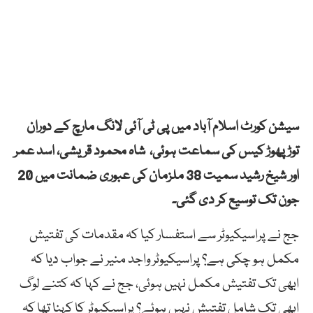
سیشن کورٹ اسلام آباد میں پی ٹی آئی لانگ مارچ کے دوران
توڑ پھوڑ کیس کی سماعت ہوئی، شاہ محمود قریشی، اسد عمر
اور شیخ رشید سمیت 38 ملزمان کی عبوری ضمانت میں 20
جون تک توسیع کر دی گئی۔
جج نے پراسیکیوٹر سے استفسار کیا کہ مقدمات کی تفتیش
مکمل ہو چکی ہے؟ پراسیکیوٹر واجد منیر نے جواب دیا کہ
ابھی تک تفتیش مکمل نہیں ہوئی، جج نے کہا کہ کتنے لوگ
ابھی تک شامل تفتیش نہیں ہوئے؟ پراسیکیوٹر کا کہنا تھا کہ