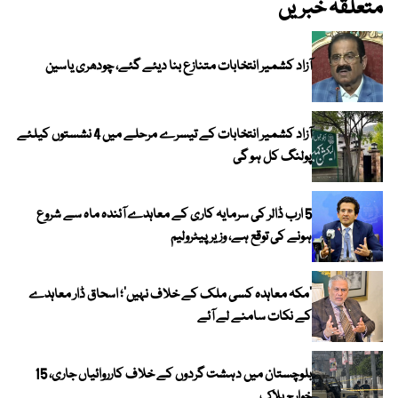
متعلقہ خبریں
آزاد کشمیر انتخابات متنازع بنا دیئے گئے، چودھری یاسین
آزاد کشمیر انتخابات کے تیسرے مرحلے میں 4 نشستوں کیلئے
پولنگ کل ہو گی
5 ارب ڈالر کی سرمایہ کاری کے معاہدے آئندہ ماہ سے شروع
ہونے کی توقع ہے، وزیر پیٹرولیم
‘مکہ معاہدہ کسی ملک کے خلاف نہیں’؛ اسحاق ڈار معاہدے
کے نکات سامنے لے آئے
بلوچستان میں دہشت گردوں کے خلاف کارروائیاں جاری، 15
خوارج ہلاک