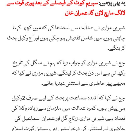
یہ بھی پڑھیں:
سپریم کورٹ کے فیصلے کے بعد پوری قوت سے
لانگ مارچ لاؤں گا، عمران خان
شیریں مزاری نے عدالت سے استدعا کی کہ میں کچھ کہنا
چاہتی ہوں، میں شامل تفتیش ہو چکی ہوں اور آج وکیل بحث
کرینگے۔
جج نے شیریں مزاری کو جواب دیا کہ ہم نے منگل کی تاریخ
رکھ لی ہے اس دن بحث کر لینگے، شیریں مزاری نے کہا کہ
مجھے پھر حاضری سے استثنی ٰدیدیا جائے۔
جج نے کہا کہ آئندہ سماعت پر بحث کے لیے صرف 2وکیل
ہی پیش ہوں، کمرہ عدالت میں ملزمان سے زیادہ وکلا کی
تعداد ہے، شیریں مزاری، زرتاج گل اور عمران اسماعیل کی
حاضری نے استثنٰی کی درخواستیں دیں، سیشن کورٹ اسلام