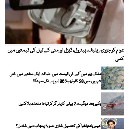
عوام کو جزوی ریلیف، پیٹرول، ڈیزل اور مٹی کے تیل کی قیمتوں میں
4 روز میں سونے کی قیمت میں بڑا اضافہ
کمی
ملک بھر میں آٹے کی قیمت میں اضافہ، ایک ہفتے میں کئی
شہروں میں 20 کلو تھیلا 100 روپے تک مہنگا
یکے بعد دیگرے 2 ہیلی کاپٹر گر کر تباہ؛ متعدد ہلاکتیں
خیبر پختونخوا کی تحصیل غازی صوبہ پنجاب میں شامل؟