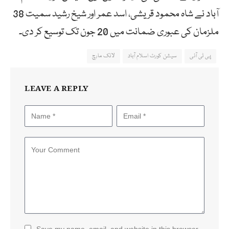
آباد نے شاہ محمود قریشی، اسد عمر اور شیخ رشید سمیت 38
ملزمان کی عبوری ضمانت میں 20 جون تک توسیع کر دی۔
پی ٹی آئی
سیشن کورٹ اسلام آباد
لانک مارچ
LEAVE A REPLY
Save my name, email, and website in this browser