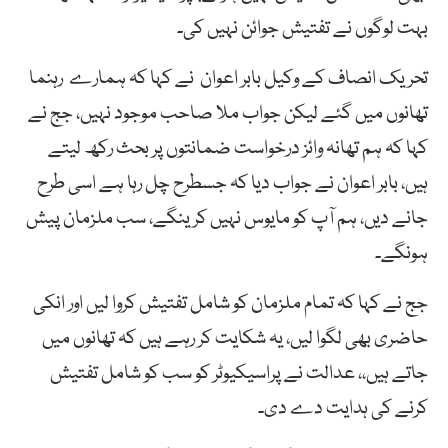
بہت لوگوں نے تفتیش جوائن نہیں کی۔
تحریک انصاف کے وکیل بابر اعوان نے کہا کہ ہمارے رہنما
تھانوں میں گئے لیکن جواب ملا صاحب موجود نہیں، جج نے
کہا کہ ہم تھانہ وائز درخواست ضمانتوں پر بحث رکھ لیتے
ہیں، بابر اعوان نے جواب دیا کہ جسطرح چل رہا ہے اسی طرح
جانے دیں، ہم آپ کو مایوس نہیں کرینگے، سب ملزمان پیش
ہونگے۔
جج نے کہا کہ تمام ملزمان کو شامل تفتیش کروا لیں اور انکی
حاضری بھی لگوا لیں، یہ شکایت کر رہے ہیں کہ تھانوں میں
جاتے ہیں،، عدالت نے پراسیکیوٹر کو سب کو شامل تفتیش
کرنے کی ہدایت دے دی۔