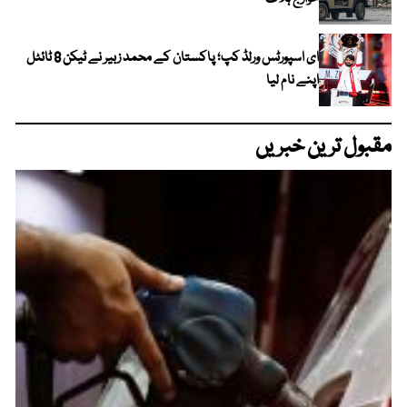
ای اسپورٹس ورلڈ کپ؛ پاکستان کے محمد زبیر نے ٹیکن 8 ٹائٹل
اپنے نام لیا
مقبول ترین خبریں