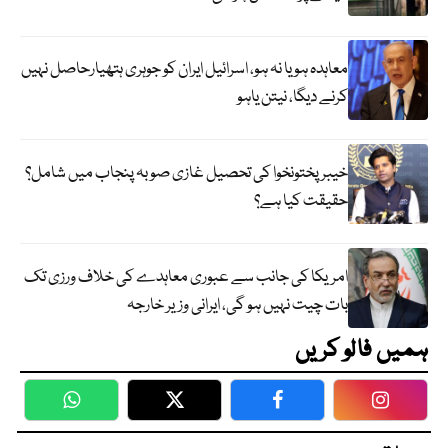
معاہدہ ہو یا نہ ہو، اسرائیل ایران کو جوہری ہتھیارحاصل نہیں
کرنے دیگا، نیتن یاہو
خیبر پختونخوا کی تحصیل غازی صوبہ پنجاب میں شامل؟
حقیقت کیا ہے؟
امریکا کی جانب سے عبوری معاہدے کی خلاف ورزی تک
بات چیت نہیں ہو گی، ایرانی وزیر خارجہ
ہمیں فالو کریں
WhatsApp
Twitter
Facebook
Faceboo