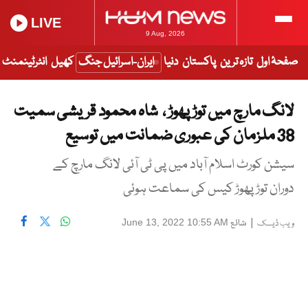
LIVE
9 Aug, 2026
صفحۂ اول
تازہ ترین
پاکستان
دنیا
ایران-اسرائیل جنگ
کھیل
انٹرٹینمنٹ
لانگ مارچ میں توڑ پھوڑ ، شاہ محمود قریشی سمیت
38 ملزمان کی عبوری ضمانت میں توسیع
سیشن کورٹ اسلام آباد میں پی ٹی آئی لانگ مارچ کے
دوران توڑ پھوڑ کیس کی سماعت ہوئی
|
شائع
June 13, 2022 10:55 AM
ویب ڈیسک