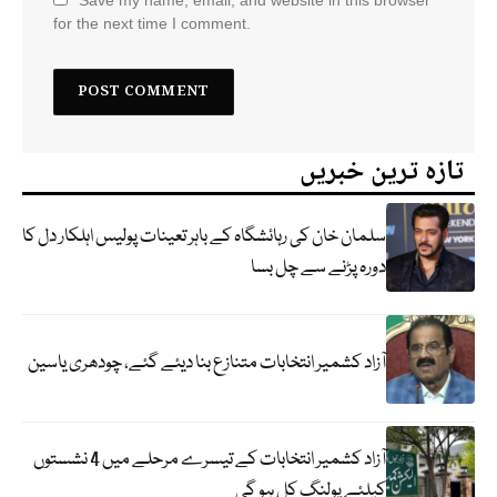
for the next time I comment.
تازہ ترین خبریں
سلمان خان کی رہائشگاہ کے باہر تعینات پولیس اہلکار دل کا
دورہ پڑنے سے چل بسا
آزاد کشمیر انتخابات متنازع بنا دیئے گئے، چودھری یاسین
آزاد کشمیر انتخابات کے تیسرے مرحلے میں 4 نشستوں
کیلئے پولنگ کل ہو گی