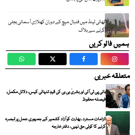
تھائی لینڈ میں فٹبال میچ کے دوران کھلاڑی آسمانی بجلی
گرنے سے ہلاک
ہمیں فالو کریں
WhatsApp
Twitter
Facebook
Faceboo
متعلقہ خبریں
بانی پی ٹی آئی اور بشریٰ بی بی کی قیدِ تنہائی کیس، دلائل مکمل،
فیصلہ محفوظ
الزامات مسترد ، بھارت کو آزاد کشمیر کے جمہوری عمل پر تبصرہ
کرنے کا کوئی حق نہیں ، دفتر خارجہ