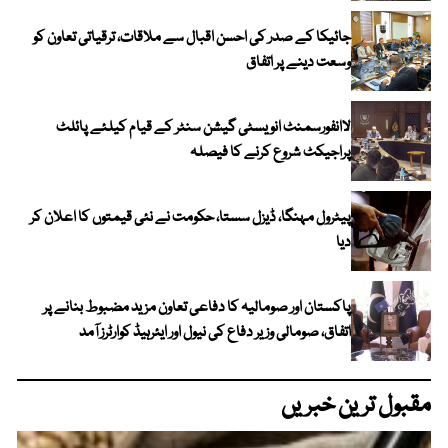
جائیکا کے صدر کی احسن اقبال سے ملاقات، ترقیاتی تعاون کو
وسعت دینے پر اتفاق
لاانفورسمنٹ انویسٹی گیشن سنٹر کے قیام کیلئے پائلٹ
پراجیکٹ شروع کرنے کا فیصلہ
پیٹرول مہنگا، ڈیزل سستا، حکومت نے نئی قیمتوں کا اعلان کر
دیا
پاکستان اور صومالیہ کا دفاعی تعاون مزید مضبوط بنانے پر
اتفاق، صومالی وزیر دفاع کی نیول اور ایئرہیڈ کوارٹرز آمد
مقبول ترین خبریں