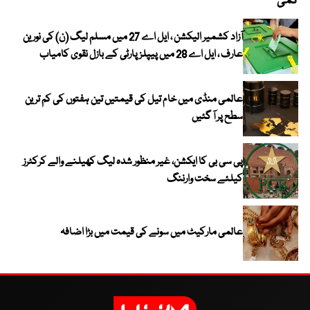
کمی
آزاد کشمیر الیکشن ، ایل اے 27 میں مسلم لیگ (ن) کی نورین
عارف ، ایل اے 28 میں پیپلز پارٹی کے بازل نقوی کامیاب
عالمی منڈی میں خام تیل کی قیمتیں تین ہفتوں کی کم ترین
سطح پر آ گئیں
پی سی بی کا ایکشن، غیر منظور شدہ لیگ کھیلنے والے کرکٹرز
کیلئے سخت وارننگ
عالمی مارکیٹ میں سونے کی قیمت میں بڑا اضافہ