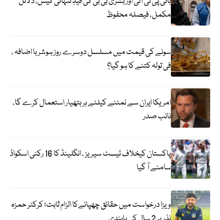
بانی پی ٹی آئی اور بشریٰ بی بی کی قیدِ تنہائی کیس، دلائل
مکمل، فیصلہ محفوظ
سونے کی قیمت میں مسلسل دوسرے روز ہوشربا اضافہ ،
فی تولہ کتنے کا ہو گیا؟
امریکا ایران سے نمٹنے کیلئے ہر ہتھیار استعمال کرے گا،
نائب صدر
پاکستان کیخلاف ٹیسٹ سیریز ، انگلینڈ کا 16 رکنی اسکواڈ
سامنے آ گیا
ویزا درخواست میں حقائق چھپانےکا الزام ثابت؛ کرکٹر حمزہ
نذر پر 2 سال کی پابندی