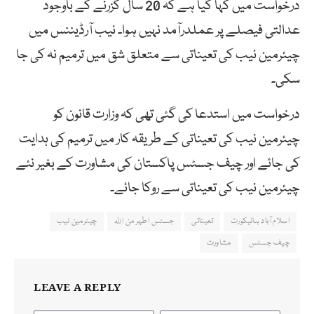
درخواست میں کہا گیا ہے کہ 20 سال گزرنے کے باوجود
عدالتی فیصلے پر عملدرآمد نہیں ہوا۔ نیب آرڈیننس میں
چیئرمین نیب کی تعیناتی سے متعلق شق میں ترمیم نہ کی جا
سکی۔
درخواست میں استدعا کی گئی تھی کہ وزارت قانون کو
چیئرمین نیب کی تعیناتی کے طریقہ کار میں ترمیم کی ہدایت
کی جائے اور چیف جسٹس پاکستان کی مشاورت کے بغیر نئے
چیئرمین نیب کی تعیناتی سے روکا جائے۔
اسلام آباد ہائیکورٹ
تعیناتی
جسٹس اطہر من اللہ
چیئرمین نیب
چیف جسٹس
مشاورت
LEAVE A REPLY