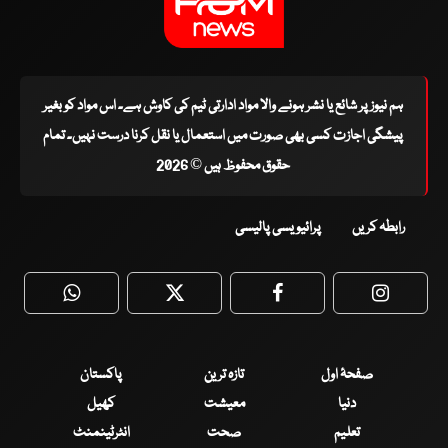
ہم نیوز پر شائع یا نشر ہونے والا مواد ادارتی ٹیم کی کاوش ہے۔ اس مواد کو بغیر
پیشگی اجازت کسی بھی صورت میں استعمال یا نقل کرنا درست نہیں۔ تمام
حقوق محفوظ ہیں © 2026
رابطہ کریں
پرائیویسی پالیسی
WhatsApp
Twitter
Facebook
Faceboo
صفحۂ اول
تازہ ترین
پاکستان
دنیا
معیشت
کھیل
تعلیم
صحت
انٹرٹینمنٹ