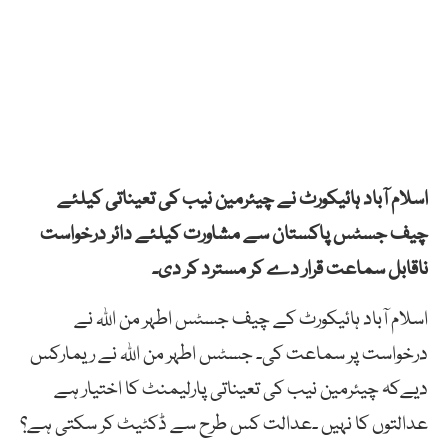
اسلام آباد ہائیکورٹ نے چیئرمین نیب کی تعیناتی کیلئے
چیف جسٹس پاکستان سے مشاورت کیلئے دائر درخواست
ناقابل سماعت قرار دے کر مسترد کر دی۔
اسلام آباد ہائیکورٹ کے چیف جسٹس اطہر من اللہ نے
درخواست پر سماعت کی۔ جسٹس اطہر من اللہ نے ریمارکس
دیےکہ چیئرمین نیب کی تعیناتی پارلیمنٹ کا اختیار ہے
عدالتوں کا نہیں ۔عدالت کس طرح سے ڈکٹیٹ کر سکتی ہے؟