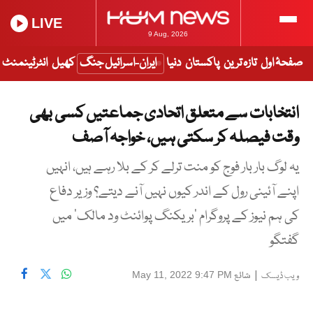
LIVE
9 Aug, 2026
صفحۂ اول
تازہ ترین
پاکستان
دنیا
ایران-اسرائیل جنگ
کھیل
انٹرٹینمنٹ
انتخابات سے متعلق اتحادی جماعتیں کسی بھی
وقت فیصلہ کر سکتی ہیں، خواجہ آصف
یہ لوگ بار بار فوج کو منت ترلے کر کے بلا رہے ہیں، انہیں
اپنے آئینی رول کے اندر کیوں نہیں آنے دیتے؟ وزیر دفاع
کی ہم نیوز کے پروگرام ’بریکنگ پوائنٹ ود مالک‘ میں
گفتگو
|
شائع
May 11, 2022 9:47 PM
ویب ڈیسک