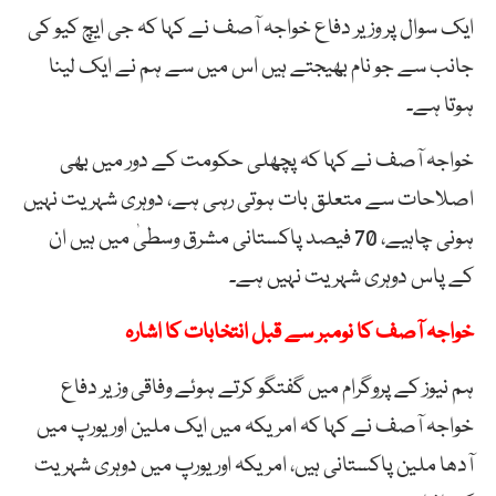
ایک سوال پر وزیر دفاع خواجہ آصف نے کہا کہ جی ایچ کیو کی
جانب سے جو نام بھیجتے ہیں اس میں سے ہم نے ایک لینا
ہوتا ہے۔
خواجہ آصف نے کہا کہ پچھلی حکومت کے دور میں بھی
اصلاحات سے متعلق بات ہوتی رہی ہے، دوہری شہریت نہیں
ہونی چاہیے، 70 فیصد پاکستانی مشرق وسطیٰ میں ہیں ان
کے پاس دوہری شہریت نہیں ہے۔
خواجہ آصف کا نومبر سے قبل انتخابات کا اشارہ
ہم نیوز کے پروگرام میں گفتگو کرتے ہوئے وفاقی وزیر دفاع
خواجہ آصف نے کہا کہ امریکہ میں ایک ملین اور یورپ میں
آدھا ملین پاکستانی ہیں، امریکہ اور یورپ میں دوہری شہریت