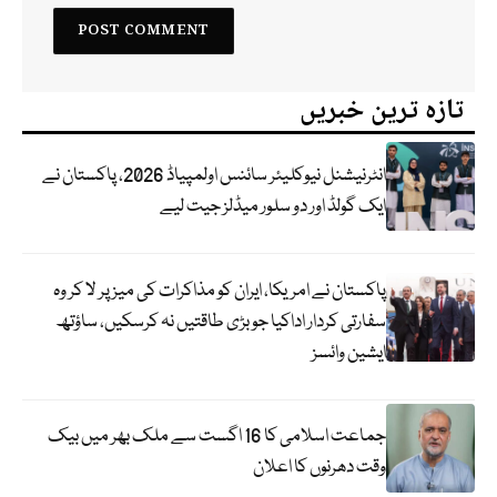
تازہ ترین خبریں
انٹرنیشنل نیوکلیئر سائنس اولمپیاڈ 2026، پاکستان نے
ایک گولڈ اور دو سلور میڈلز جیت لیے
پاکستان نے امریکا، ایران کو مذاکرات کی میز پر لا کر وہ
سفارتی کردار اداکیا جو بڑی طاقتیں نہ کرسکیں، ساؤتھ
ایشین وائسز
جماعت اسلامی کا 16 اگست سے ملک بھر میں بیک
وقت دھرنوں کا اعلان