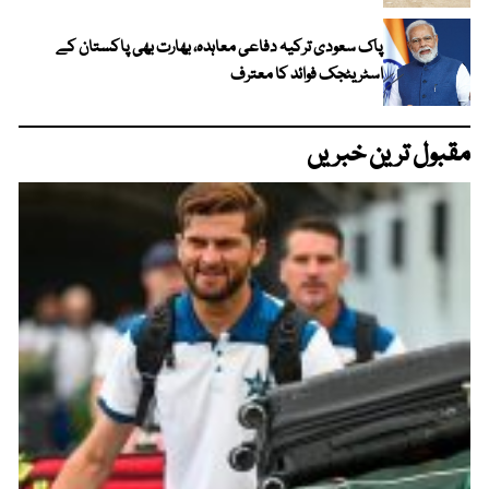
پاک سعودی ترکیہ دفاعی معاہدہ، بھارت بھی پاکستان کے
اسٹریٹجک فوائد کا معترف
مقبول ترین خبریں