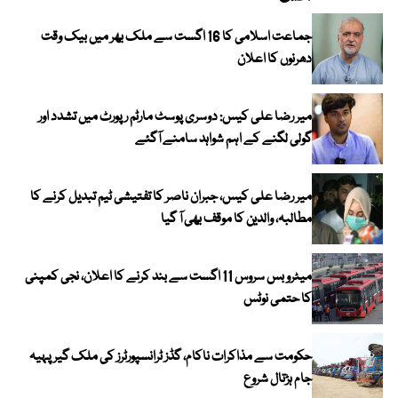
جماعت اسلامی کا 16 اگست سے ملک بھر میں بیک وقت
دھرنوں کا اعلان
میر رضا علی کیس: دوسری پوسٹ مارٹم رپورٹ میں تشدد اور
گولی لگنے کے اہم شواہد سامنے آگئے
میر رضا علی کیس، جبران ناصر کا تفتیشی ٹیم تبدیل کرنے کا
مطالبہ، والدین کا موقف بھی آ گیا
میٹرو بس سروس 11 اگست سے بند کرنے کا اعلان، نجی کمپنی
کا حتمی نوٹس
حکومت سے مذاکرات ناکام، گڈز ٹرانسپورٹرز کی ملک گیر پہیہ
جام ہڑتال شروع