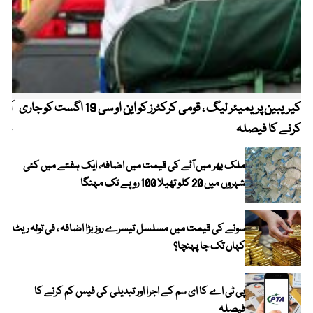
کیریبین پریمیئر لیگ ، قومی کرکٹرز کو این او سی 19 اگست کو جاری
آز
کرنے کا فیصلہ
چھی
ملک بھر میں آٹے کی قیمت میں اضافہ، ایک ہفتے میں کئی
شہروں میں 20 کلو تھیلا 100 روپے تک مہنگا
سونے کی قیمت میں مسلسل تیسرے روز بڑا اضافہ ، فی تولہ ریٹ
کہاں تک جا پہنچا؟
پی ٹی اے کا ای سم کے اجرا اور تبدیلی کی فیس کم کرنے کا
فیصلہ