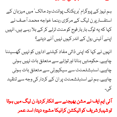
ہم نیوز کے پروگرام ’بریکنگ پوائنٹ ود مالک‘ میں میزبان کے
استفسار پر ن لیگ کے مرکزی رہنما خواجہ محمد آصف نے
کہا کہ یہ لوگ بار بار فوج کو منت ترلے کر کے بلا رہے ہیں، انہیں
اپنے آئینی رول کے اندر کیوں نہیں آنے دیتے؟
انہوں نے کہا کہ اپنی ذاتی مفاد کیلئے اداروں کو نہیں گھسیٹنا
چاہیے، حکومتیں بنانا اور توڑنے سے متعلق بات نہیں ہونی
چاہیے، اسٹبشلمنٹ سے سیکیورٹی سے متعلق بات ہونی
چاہیے، ہم نے اسٹبلشمنٹ پر ان کے کردار کی وجہ سے تنقید
کی۔
آئی ایم ایف نے مشن بھیجنے سے انکار کردیا، ن لیگ میں ہوتا
تو شہباز شریف کو الیکشن کرانیکا مشورہ دیتا: اسد عمر