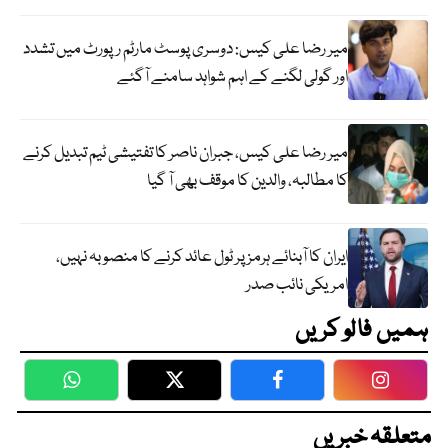
میر رضا علی کیس: دوسری پوسٹ مارٹم رپورٹ میں تشدد
اور گولی لگنے کے اہم شواہد سامنے آگئے
میر رضا علی کیس، جبران ناصر کا تفتیشی ٹیم تبدیل کرنے
کا مطالبہ، والدین کا موقف بھی آ گیا
ایران کا آبنائے ہرمز پر ٹول عائد کرنے کا منصوبہ نہیں،
امریکی نائب صدر
ہمیں فالو کریں
WhatsApp
Twitter
Facebook
Faceboo
متعلقہ خبریں