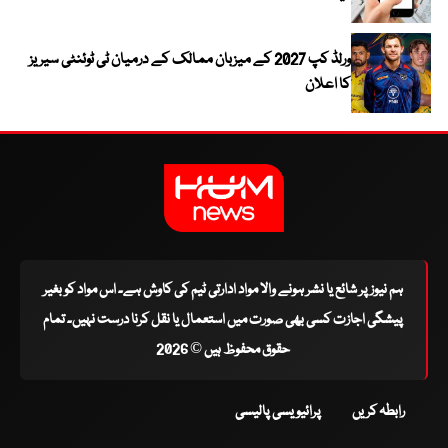
ورلڈ کپ 2027 کے میزبان ممالک کے درمیان ٹی ٹوئنٹی سیریز
کا اعلان
ہم نیوز پر شائع یا نشر ہونے والا مواد ادارتی ٹیم کی کاوش ہے۔ اس مواد کو بغیر
پیشگی اجازت کسی بھی صورت میں استعمال یا نقل کرنا درست نہیں۔ تمام
حقوق محفوظ ہیں © 2026
رابطہ کریں
پرائیویسی پالیسی