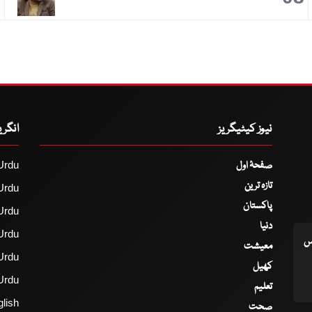
نیوز کیٹیگریز
انگر
صفحۂ اول
Urdu
تازہ ترین
Urdu
پاکستان
Urdu
دنیا
Urdu
اس
معیشت
Urdu
کھیل
Urdu
تعلیم
lish
صحت