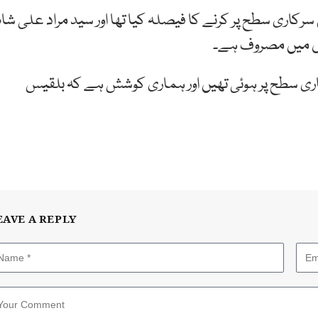
ری سطح پر کرنے کا فیصلہ کیا تھا اور سید مراد علی شاہ
موں میں مصروف ہے۔
ری سطح پر ہوئی تھیں اور ہماری کوشش ہے کہ بلقیس
EAVE A REPLY