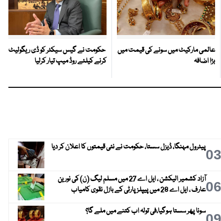
عالمی مارکیٹ میں سونے کی قیمت میں
حکومت نے گیس سیکٹر کو ڈی ریگولیٹ
بڑا اضافہ
کرنے کیلئے روڈ میپ تیار کرلیا
پیٹرول مہنگا، ڈیزل سستا، حکومت نے نئی قیمتوں کا اعلان کر دیا
0
آزاد کشمیر الیکشن ، ایل اے 27 میں مسلم لیگ (ن) کی نورین
0
عارف ، ایل اے 28 میں پیپلز پارٹی کے بازل نقوی کامیاب
سونا پھر سستا ہوگیا،فی تولہ اب کتنے میں ملے گا؟
0