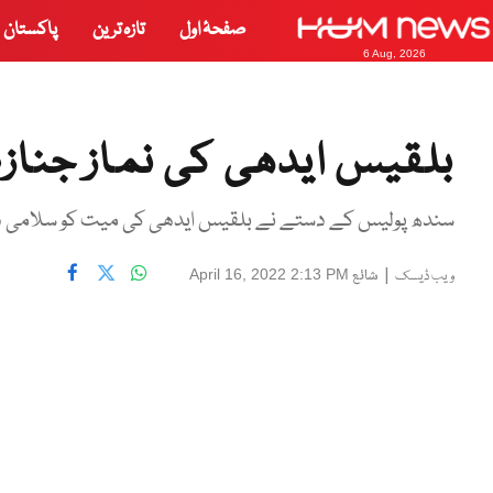
صفحۂ اول
تازہ ترین
پاکستان
6 Aug, 2026
بلقیس ایدھی کی نماز جنازہ 
سندھ پولیس کے دستے نے بلقیس ایدھی کی میت کو سلامی 
|
شائع
April 16, 2022 2:13 PM
ویب ڈیسک