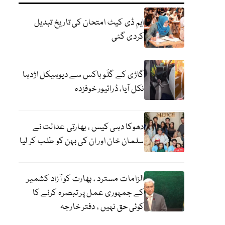
ایم ڈی کیٹ امتحان کی تاریخ تبدیل
کردی گئی
گاڑی کے گلَو باکس سے دیوہیکل اژدہا
نکل آیا، ڈرائیور خوفزدہ
دھوکا دہی کیس ، بھارتی عدالت نے
سلمان خان اور ان کی بہن کو طلب کر لیا
الزامات مسترد ، بھارت کو آزاد کشمیر
کے جمہوری عمل پر تبصرہ کرنے کا
کوئی حق نہیں ، دفتر خارجہ