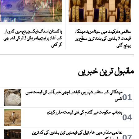
پاکستان اسٹاک ایکسچینج میں کاروبار
عالمی مارکیٹ میں سونا مزید مہنگا ،
کے آغاز پر تیزی،امریکی ڈالر کی قدر بھی
قیمت 7 ہفتوں کی بلند ترین سطح پر
گر گئی
پہنچ گئی
مقبول ترین خبریں
مہنگائی کے ستائے شہریوں کیلئے اچھی خبر، آٹے کی قیمت میں
01
کمی
پنجاب حکومت نے گندم کی نئی قیمت مقرر کردی
04
عالمی منڈی میں خام تیل کی قیمتیں تین ہفتوں کی کم ترین
07