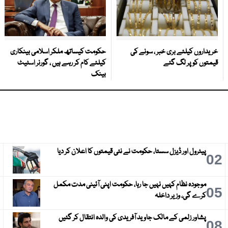
خریداروں کیلئے بری خبر ، سونے کی
حکومت کیساتھ ملکر اسلامی بینکاری
قیمتوں کو پر لگ گئے
کیلئے کام کر رہے ہیں ، گورنر اسٹیٹ
بینک
پیٹرول اور ڈیزل سستا، حکومت نے نئی قیمتوں کا اعلان کر دیا
3
02
موجودہ نظام کہیں نہیں جا رہا، حکومت اپنی آئینی مدت مکمل
6
05
کرے گی، وزیر داخلہ
پشاور زلمی کے مالک جاوید آفریدی کی والدہ انتقال کر گئیں
9
08