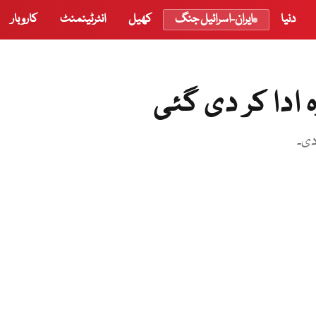
دنیا
ایران-اسرائیل جنگ
کھیل
انٹرٹینمنٹ
کاروبار
ادا کر دی گئی
دی۔