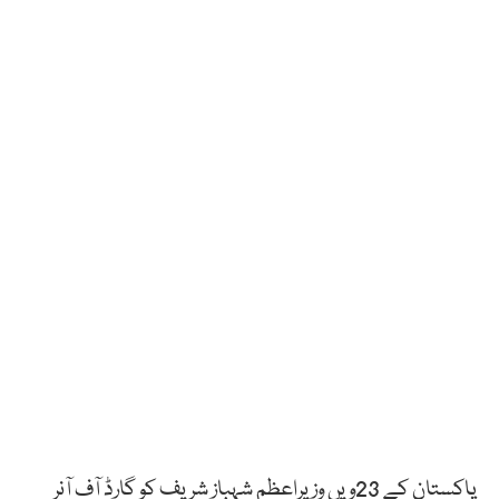
پاکستان کے 23ویں وزیراعظم شہباز شریف کو گارڈ آف آنر