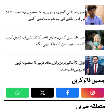
میر رضا علی کیس: دوسری پوسٹ مارٹم رپورٹ میں تشدد
اور گولی لگنے کے اہم شواہد سامنے آگئے
میر رضا علی کیس، جبران ناصر کا تفتیشی ٹیم تبدیل کرنے
کا مطالبہ، والدین کا موقف بھی آ گیا
ایران کا آبنائے ہرمز پر ٹول عائد کرنے کا منصوبہ نہیں،
امریکی نائب صدر
ہمیں فالو کریں
WhatsApp
Twitter
Facebook
Faceboo
متعلقہ خبریں