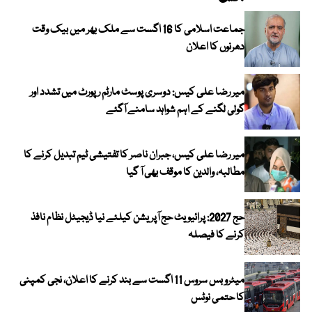
جماعت اسلامی کا 16 اگست سے ملک بھر میں بیک وقت
دھرنوں کا اعلان
میر رضا علی کیس: دوسری پوسٹ مارٹم رپورٹ میں تشدد اور
گولی لگنے کے اہم شواہد سامنے آگئے
میر رضا علی کیس، جبران ناصر کا تفتیشی ٹیم تبدیل کرنے کا
مطالبہ، والدین کا موقف بھی آ گیا
حج 2027: پرائیویٹ حج آپریشن کیلئے نیا ڈیجیٹل نظام نافذ
کرنے کا فیصلہ
میٹرو بس سروس 11 اگست سے بند کرنے کا اعلان، نجی کمپنی
کا حتمی نوٹس