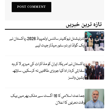
تازہ ترین خبریں
انٹرنیشنل نیوکلیئر سائنس اولمپیاڈ 2026، پاکستان نے
ایک گولڈ اور دو سلور میڈلز جیت لیے
پاکستان نے امریکا، ایران کو مذاکرات کی میز پر لا کر وہ
سفارتی کردار اداکیا جو بڑی طاقتیں نہ کرسکیں، ساؤتھ
ایشین وائسز
جماعت اسلامی کا 16 اگست سے ملک بھر میں بیک
وقت دھرنوں کا اعلان