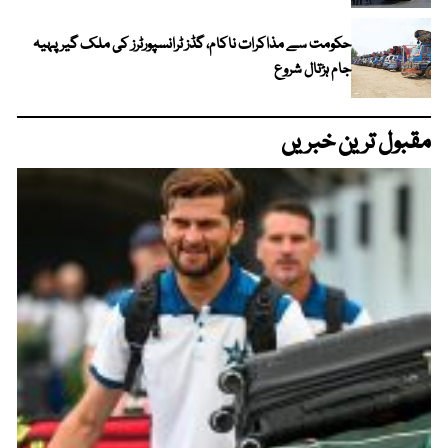
حکومت سے مذاکرات ناکام، گڈز ٹرانسپورٹرز کی ملک گیر پہیہ
جام ہڑتال شروع
مقبول ترین خبریں