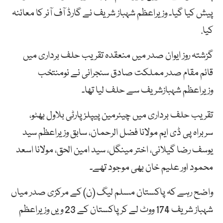
پیش کیا گیا۔ وزیراعظم شہباز شریف نے گارڈ آف آنر کا معائنہ
کیا.
گزشتہ روز ایوان صدر میں منعقدہ تقریب حلف برداری میں
قائم مقام صدر مملکت صادق سنجرانی نے نومنتخب
وزیراعظم شہبازشریف سے حلف لیا تھا۔
تقریب حلف برداری میں چیئرمین پیپلز پارٹی بلاول بھٹو،
سربراہ پی ڈی ایم مولانا فضل الرحمان، سابق وزیراعظم سید
یوسف رضا گیلانی، اختر مینگل، سید امین الحق، مولانا اسعد
محمود اور علیم خان بھی موجود تھے۔
واضح رہے کہ پاکستان مسلم لیگ (ن) کے مرکزی صدر میاں
شہباز شریف 174 ووٹ لے کر پاکستان کے 23 ویں وزیراعظم