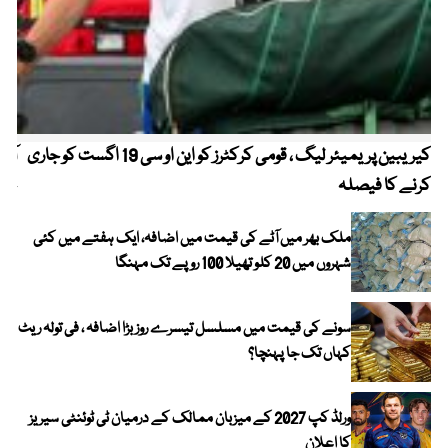
کیریبین پریمیئر لیگ ، قومی کرکٹرز کو این او سی 19 اگست کو جاری
آز
کرنے کا فیصلہ
چھی
ملک بھر میں آٹے کی قیمت میں اضافہ، ایک ہفتے میں کئی
شہروں میں 20 کلو تھیلا 100 روپے تک مہنگا
سونے کی قیمت میں مسلسل تیسرے روز بڑا اضافہ ، فی تولہ ریٹ
کہاں تک جا پہنچا؟
ورلڈ کپ 2027 کے میزبان ممالک کے درمیان ٹی ٹوئنٹی سیریز
کا اعلان