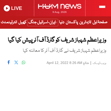
LIVE
9 Aug, 2026
صفحۂ اول
تازہ ترین
پاکستان
دنیا
ایران-اسرائیل جنگ
کھیل
انٹرٹینمنٹ
وزیراعظم شہباز شریف کو گارڈ آف آنر پیش کیا گیا
وزیراعظم شہباز شریف نے گارڈ آف آنر کا معائنہ کیا
|
شائع
April 12, 2022 8:26 AM
ویب ڈیسک