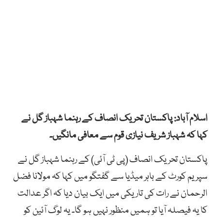
اسلام آباد: پاکستان تحریک انصاف کے رہنما شہباز گل نے
کہا کہ شہباز شریف نیازی قوم سے معافی مانگیں۔
پاکستان تحریک انصاف (پی ٹی آئی) کے رہنما شہباز گل نے
سپریم کورٹ کے باہر میڈیا سے گفتگو میں کہا کہ مولانا فضل
الرحمان نے رات کی تاریکی میں ایک بیان دیا کہ اگر عدالت
کا یہ فیصلہ آیا تو ہمیں منظور نہیں ہو گا۔ یہ لوگ آئین کو