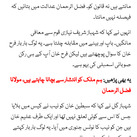
مانتے ہیں نہ قانون کو۔ فضل الرحمان عدالت میں بتائیں کہ
فیصلہ نہیں مانتا۔
انہوں نے کہا کہ شہباز شریف نیازی قوم سے معافی
مانگیں۔ باپ اور بیٹے میں مقابلہ چلتا ہے۔ یہ لوگ بار بار فرح
خان کا سوال پوچھتے ہیں لیکن فرح خان آپ کے ہی رکن
صوبائی اسمبلی کی بہو ہے۔
یہ بھی پڑھیں:
ہم ملک کو انتشار سے بچانا چاہتے ہیں، مولانا
فضل الرحمان
شہباز گل نے کہا کہ سبطین خان کو نیب نے کیس میں بلایا
جس کا اس سے کوئی تعلق نہیں تھا اور ایک طرف علیم خان
ہیں جن کو نیب کا نوٹس جنوری میں آیا۔ یہ لوگ بار بار کہتے