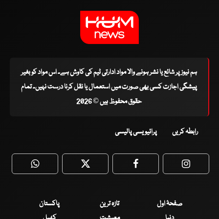
ہم نیوز پر شائع یا نشر ہونے والا مواد ادارتی ٹیم کی کاوش ہے۔ اس مواد کو بغیر
پیشگی اجازت کسی بھی صورت میں استعمال یا نقل کرنا درست نہیں۔ تمام
حقوق محفوظ ہیں © 2026
رابطہ کریں
پرائیویسی پالیسی
WhatsApp
Twitter
Facebook
Faceboo
صفحۂ اول
تازہ ترین
پاکستان
دنیا
معیشت
کھیل