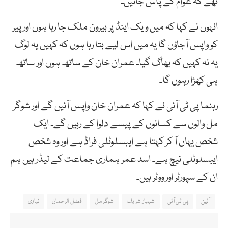
تھے کہ عوام کے پاس جائیں۔
انہوں نے کہا کہ میں ویک اینڈ پر بیرون ملک جا رہا ہوں اور پیر
کو واپس آجاؤں گا یہ میں اس لیے بتا رہا ہوں کہ کہیں یہ لوگ
یہ نہ کہیں کہ بھاگ گیا۔ عمران خان کے ساتھ ہوں اور ساتھ
ہی کھڑا رہوں گا۔
رہنما پی ٹی آئی نے کہا کہ عمران خان واپس آئیں گے اور شوگر
مل والوں سے کسانوں کے پیسے دلوا کے رہیں گے۔ ایک
شخص یہاں آ کر کہتا ہے ایبسلوٹلی فراڈ ہے اور وہ شخص
ایبسلوٹلی نیچ ہے۔ اسد عمر ہماری جماعت کے لیڈر ہیں ہم
ان کے سپورٹر اور ووٹر ہیں۔
آئین
پی ٹی آئی
شہباز شریف
شوگر مل
فضل الرحمان
نیازی