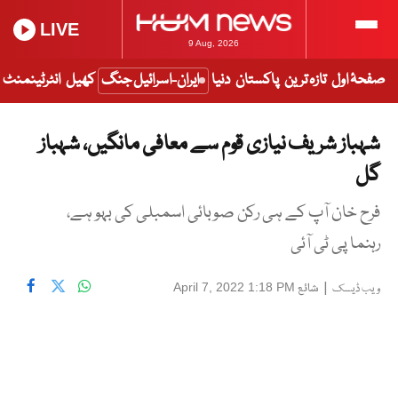
LIVE
9 Aug, 2026
صفحۂ اول
تازہ ترین
پاکستان
دنیا
ایران-اسرائیل جنگ
کھیل
انٹرٹینمنٹ
شہباز شریف نیازی قوم سے معافی مانگیں، شہباز
گل
فرح خان آپ کے ہی رکن صوبائی اسمبلی کی بہو ہے،
رہنما پی ٹی آئی
|
شائع
April 7, 2022 1:18 PM
ویب ڈیسک