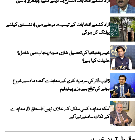
آزاد کشمیر انتخابات متنازع بنا دیئے گئے، چودھری یاسین
آزاد کشمیر انتخابات کے تیسرے مرحلے میں 4 نشستوں کیلئے
پولنگ کل ہو گی
خیبر پختونخوا کی تحصیل غازی صوبہ پنجاب میں شامل؟
حقیقت کیا ہے؟
5 ارب ڈالر کی سرمایہ کاری کے معاہدے آئندہ ماہ سے شروع
ہونے کی توقع ہے، وزیر پیٹرولیم
‘مکہ معاہدہ کسی ملک کے خلاف نہیں’؛ اسحاق ڈار معاہدے
کے نکات سامنے لے آئے