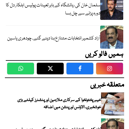
سلمان خان کی رہائشگاہ کے باہر تعینات پولیس اہلکار دل کا
دورہ پڑنے سے چل بسا
آزاد کشمیر انتخابات متنازع بنا دیئے گئے، چودھری یاسین
ہمیں فالو کریں
WhatsApp
Twitter
Facebook
Faceboo
متعلقہ خبریں
خیبرپختونخوا کے سرکاری ملازمین اور پنشنرز کیلئے بڑی
خوشخبری، الاؤنس اور پنشن میں اضافہ