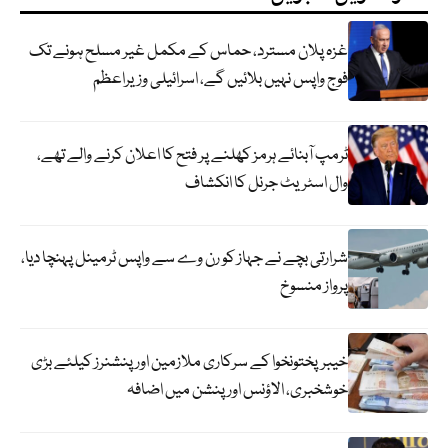
غزہ پلان مسترد، حماس کے مکمل غیر مسلح ہونے تک
فوج واپس نہیں بلائیں گے، اسرائیلی وزیراعظم
ٹرمپ آبنائے ہرمز کھلنے پر فتح کا اعلان کرنے والے تھے،
وال اسٹریٹ جرنل کا انکشاف
شرارتی بچے نے جہاز کو رن وے سے واپس ٹرمینل پہنچا دیا،
پرواز منسوخ
خیبرپختونخوا کے سرکاری ملازمین اور پنشنرز کیلئے بڑی
خوشخبری، الاؤنس اور پنشن میں اضافہ