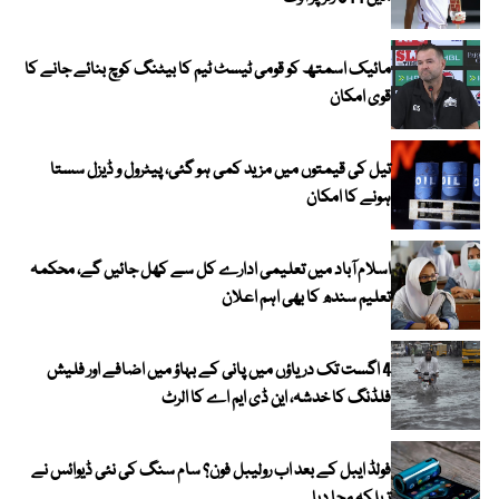
مائیک اسمتھ کو قومی ٹیسٹ ٹیم کا بیٹنگ کوچ بنائے جانے کا
قوی امکان
تیل کی قیمتوں میں مزید کمی ہو گئی، پیٹرول و ڈیزل سستا
ہونے کا امکان
اسلام آباد میں تعلیمی ادارے کل سے کھل جائیں گے، محکمہ
تعلیم سندھ کا بھی اہم اعلان
4 اگست تک دریاؤں میں پانی کے بہاؤ میں اضافے اور فلیش
فلڈنگ کا خدشہ، این ڈی ایم اے کا الرٹ
فولڈ ایبل کے بعد اب رولیبل فون؟ سام سنگ کی نئی ڈیوائس نے