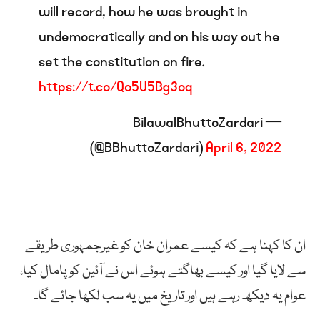
will record, how he was brought in
undemocratically and on his way out he
set the constitution on fire.
https://t.co/Qo5U5Bg3oq
— BilawalBhuttoZardari
(@BBhuttoZardari)
April 6, 2022
ان کا کہنا ہے کہ کیسے عمران خان کو غیرجمہوری طریقے
سے لایا گیا اور کیسے بھاگتے ہوئے اس نے آئین کو پامال کیا،
عوام یہ دیکھ رہے ہیں اور تاریخ میں یہ سب لکھا جائے گا۔