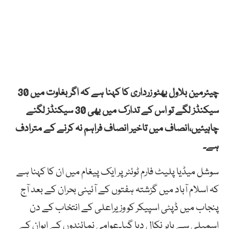
چیئرمین بلاول بھٹو زرداری کا کہنا ہے کہ اگر بغاوت میں 30
سیکنڈز لگے تو اس کے تدارک میں بھی 30 سیکنڈز لگنے
چاہیئیں،انصاف میں تاخیر انصاف فراہم نہ کرنے کے مترادف
ہے۔
سوشل میڈیا پلیٹ فارم ٹوئٹر پر ایک پیغام میں ان کا کہنا ہے
کہ اسلام آباد میں گزشتہ ہفتوں کے آئینی بحران کے بعد آج
پنجاب میں ڈپٹی اسپیکر کو وزیراعلی کے انتخاب کے دن
اسمبلی سے باہر نکال دیا گیا۔عوامی نمائندوں کے ایوان کے