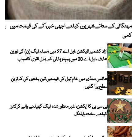
مہنگائی کے ستائے شہریوں کیلئے اچھی خبر، آٹے کی قیمت میں
پیٹ
کمی
آزاد کشمیر الیکشن ، ایل اے 27 میں مسلم لیگ (ن) کی نورین
عارف ، ایل اے 28 میں پیپلز پارٹی کے بازل نقوی کامیاب
عالمی منڈی میں خام تیل کی قیمتیں تین ہفتوں کی کم ترین
سطح پر آ گئیں
پی سی بی کا ایکشن، غیر منظور شدہ لیگ کھیلنے والے کرکٹرز
کیلئے سخت وارننگ