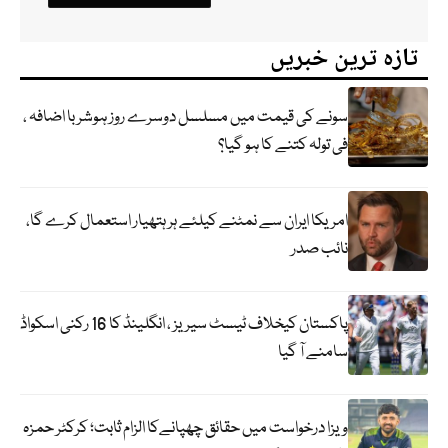
تازہ ترین خبریں
سونے کی قیمت میں مسلسل دوسرے روز ہوشربا اضافہ ،
فی تولہ کتنے کا ہو گیا؟
امریکا ایران سے نمٹنے کیلئے ہر ہتھیار استعمال کرے گا،
نائب صدر
پاکستان کیخلاف ٹیسٹ سیریز ، انگلینڈ کا 16 رکنی اسکواڈ
سامنے آ گیا
ویزا درخواست میں حقائق چھپانےکا الزام ثابت؛ کرکٹر حمزہ