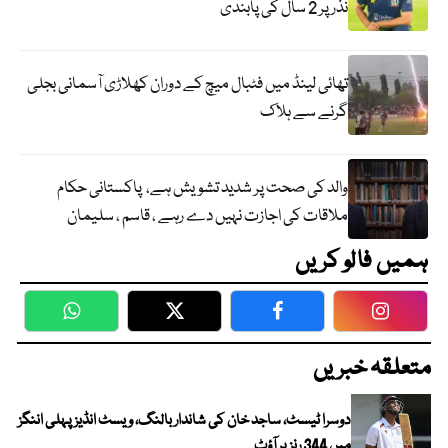
نذر پر 2 سال کی پابندی
تھائی لینڈ میں فٹبال میچ کے دوران کھلاڑی آسمانی بجلی
گرنے سے ہلاک
والد کی صحت پر شدید تشویش ہے، پاکستانی حکام
ملاقات کی اجازت نہیں دے رہے ، قاسم ، سلیمان
ہمیں فالو کریں
WhatsApp
Twitter
Facebook
Faceboo
متعلقہ خبریں
دوسرا ٹیسٹ، ساجد خان کی شاندار بالنگ، ویسٹ انڈیز پہلی اننگز
میں 344 رنز پر آؤٹ