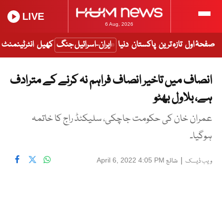
LIVE
6 Aug, 2026
صفحۂ اول
تازہ ترین
پاکستان
دنیا
ایران-اسرائیل جنگ
کھیل
انٹرٹینمنٹ
انصاف میں تاخیر انصاف فراہم نہ کرنے کے مترادف
ہے، بلاول بھٹو
عمران خان کی حکومت جاچکی، سلیکٹڈ راج کا خاتمہ
ہوگیا۔
|
شائع
April 6, 2022 4:05 PM
ویب ڈیسک