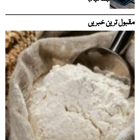
تہلکہ مچا دیا
مقبول ترین خبریں