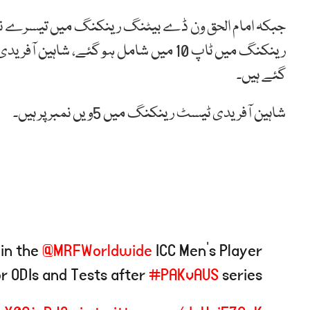
جبکہ امام
الحق
ون
ڈے
بیٹنگ
رینکنگ
میں
تیسرے
ن
رینکنگ
میں
ٹاپ
10
میں
شامل ہو گئے،
شاہین
آفریدی
گئے ہیں۔
شاہین
آفریدی
ٹیسٹ
رینکنگ
میں
5ویں
نمبر
پر
ہیں۔
in the
@MRFWorldwide
ICC Men’s Player
r ODIs and Tests after
#PAKvAUS
series 📈