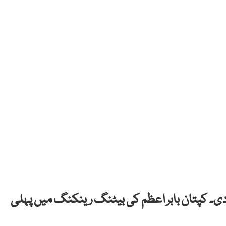
ی۔ کپتان بابر اعظم کی بیٹنگ رینکنگ میں پہلی