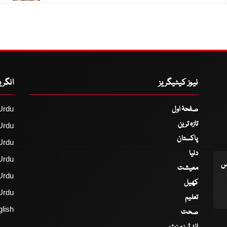
نیوز کیٹیگریز
انگر
صفحۂ اول
Urdu
تازہ ترین
Urdu
پاکستان
Urdu
دنیا
Urdu
اس
معیشت
Urdu
کھیل
Urdu
تعلیم
lish
صحت
انٹرٹینمنٹ