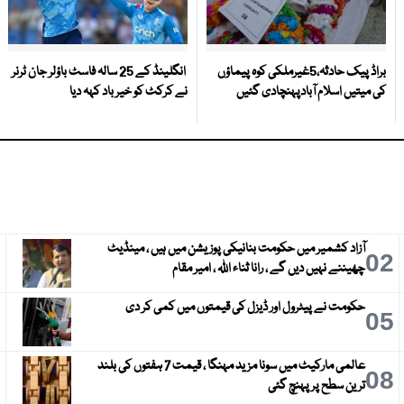
براڈ پیک حادثہ،5غیرملکی کوہ پیماؤں
انگلینڈ کے 25 سالہ فاسٹ باؤلر جان ٹرنر
کی میتیں اسلام آبادپہنچادی گئیں
نے کرکٹ کو خیر باد کہہ دیا
آزاد کشمیر میں حکومت بنانیکی پوزیشن میں ہیں ، مینڈیٹ
3
02
چھیننے نہیں دیں گے ، رانا ثناء اللہ ، امیر مقام
حکومت نے پیٹرول اور ڈیزل کی قیمتوں میں کمی کر دی
6
05
عالمی مارکیٹ میں سونا مزید مہنگا ، قیمت 7 ہفتوں کی بلند
9
08
ترین سطح پر پہنچ گئی