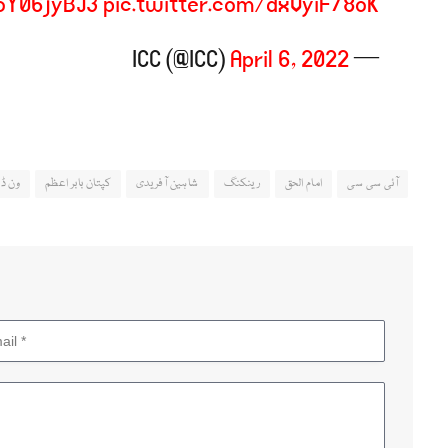
zoY06jyBJ3
pic.twitter.com/dxVyiF78oK
April 6, 2022
— ICC (@ICC)
آئی سی سی
امام الحق
رینکنگ
شاہین آفریدی
کپتان بابر اعظم
ون 