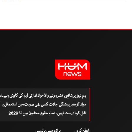
ہم نیوز پر شائع یا نشر ہونے والا مواد ادارتی ٹیم کی کاوش ہے۔ 
مواد کو بغیر پیشگی اجازت کسی بھی صورت میں استعمال یا
نقل کرنا درست نہیں۔ تمام حقوق محفوظ ہیں © 2026
رابطہ کریں
پرائیویسی پالیسی