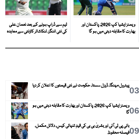
ویمنز ایشیا کپ 2026، پاکستان اور
ٹیم سے ڈراپ ہونے کے بعد نعمان علی
بھارت کا مقابلہ دبئی میں ہو گا
کی نئی اننگز، لنکاشائر کاؤنٹی سے معاہدہ
پیٹرول مہنگا، ڈیزل سستا، حکومت نے نئی قیمتوں کا اعلان کر دیا
0
ویمنز ایشیا کپ 2026، پاکستان اور بھارت کا مقابلہ دبئی میں ہو
0
گا
بانی پی ٹی آئی اور بشریٰ بی بی کی قیدِ تنہائی کیس، دلائل مکمل،
0
فیصلہ محفوظ