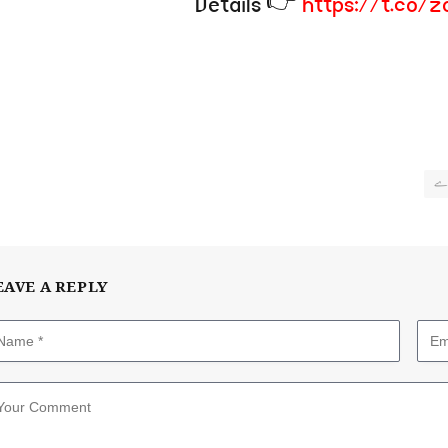
Details 👉
https://t.co/
ڈے
EAVE A REPLY