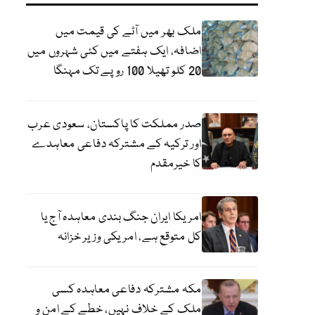
ملک بھر میں آٹے کی قیمت میں
اضافہ، ایک ہفتے میں کئی شہروں میں
20 کلو تھیلا 100 روپے تک مہنگا
صدر مملکت کا پاکستان، سعودی عرب
اور ترکیہ کے مشترکہ دفاعی معاہدے
کا خیرمقدم
امریکا ایران جنگ بندی معاہدہ آج یا
کل متوقع ہے، امریکی وزیر خزانہ
مکہ مشترکہ دفاعی معاہدہ کسی
ملک کے خلاف نہیں، خطے کے امن و