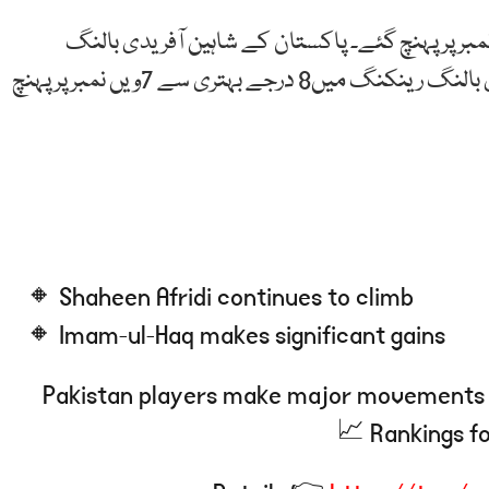
مبر
پر
پہنچ
گئے۔
پاکستان
کے
شاہین
آفریدی
بالنگ
بالنگ
رینکنگ
میں8
درجے
بہتری
سے
7ویں
نمبر
پر
پہنچ
🔸 Shaheen Afridi continues to climb
🔸 Imam-ul-Haq makes significant gains
Pakistan players make major movements 
Rankings fo