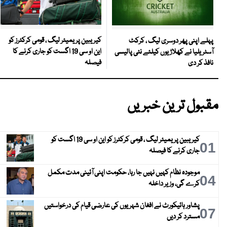
کیریبین پریمیئر لیگ ، قومی کرکٹرز کو
پہلے اپنی پھر دوسری لیگ ، کرکٹ
این او سی 19 اگست کو جاری کرنے کا
آسٹریلیا نے کھلاڑیوں کیلئے نئی پالیسی
فیصلہ
نافذ کر دی
مقبول ترین خبریں
کیریبین پریمیئر لیگ ، قومی کرکٹرز کو این او سی 19 اگست کو
01
جاری کرنے کا فیصلہ
موجودہ نظام کہیں نہیں جا رہا، حکومت اپنی آئینی مدت مکمل
04
کرے گی، وزیر داخلہ
پشاور ہائیکورٹ نے افغان شہریوں کی عارضی قیام کی درخواستیں
07
مسترد کر دیں