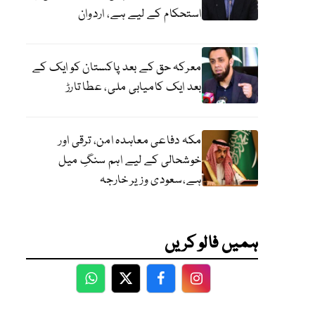
استحکام کے لیے ہے، اردوان
معرکہ حق کے بعد پاکستان کو ایک کے
بعد ایک کامیابی ملی، عطا تارڑ
مکہ دفاعی معاہدہ امن، ترقی اور
خوشحالی کے لیے اہم سنگِ میل
ہے،سعودی وزیر خارجہ
ہمیں فالو کریں
WhatsApp
Twitter
Facebook
Facebook