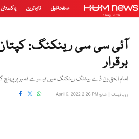
صفحۂ اول
تازہ ترین
پاکستان
7 Aug, 2026
آئی سی سی رینکنگ: کپتان 
برقرار
امام الحق ون ڈے بیٹنگ رینکنگ میں تیسرے نمبر پر پہنچ گ
|
شائع
April 6, 2022 2:26 PM
ویب ڈیسک