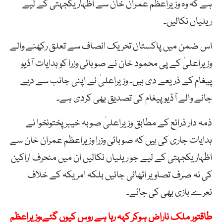
ہے کہ وہ وزیراعظم عمران خان سے اظہار یکجہتی کے لیے
ریلیاں نکالیں۔
اس ضمن میں پاکستان تحریک انصاف سے تعلق رکھنے والے
وزیراعلیٰ کے پی محمود خان نے صوبائی وزرا کو ہدایات آڈیو
پیغام کے ذریعے دی ہیں۔ وزیراعلیٰ نے اپنی جانب سے دیے
جانے والے آڈیو پیغام کی تصدیق بھی کردی ہے۔
ذمہ دار ذرائع کے مطابق وزیراعلیٰ صوبہ خیبرپختونخوا نے
ہدایات جاری کی ہیں کہ صوبائی وزرا وزیراعظم عمران خان سے
اظہار یکجہتی کے لیے جو ریلیاں نکالیں ان میں منحرف اراکین
کی نہ صرف تصاویر اٹھائی جائیں بلکہ امریکہ کے خلاف
نعرے بازی بھی کی جائے۔
طاقتور ملک ناراض ہوکر کہہ رہا ہے روس کیوں گئے،وزیراعظم