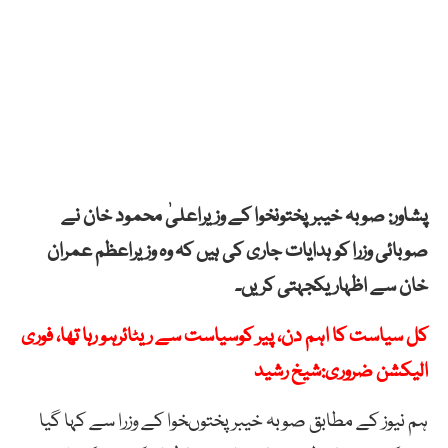
پشاور: صوبہ خیبرپختونخوا کے وزیراعلیٰ محمود خان نے
صوبائی وزرا کو ہدایات جاری کی ہیں کہ وہ وزیراعظم عمران
خان سے اظہار یکجہتی کریں۔
کل سیاست کا اہم دن، پیر کوسیاست سے ریٹائرہو رہا تھا، فوری
الیکشن ضروری:شیخ رشید
ہم نیوز کے مطابق صوبہ خیبرپختوںخوا کے وزرا سے کہا گیا