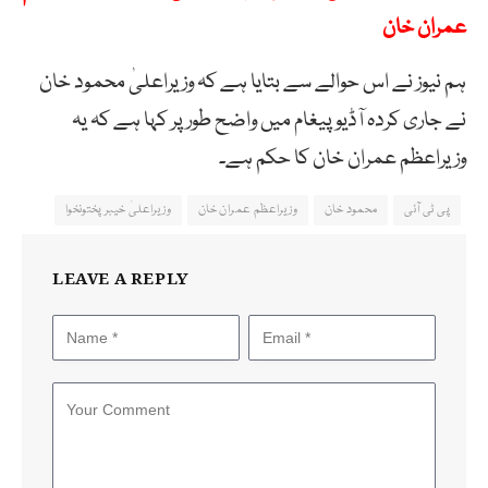
عمران خان
ہم نیوز نے اس حوالے سے بتایا ہے کہ وزیراعلیٰ محمود خان
نے جاری کردہ آڈیو پیغام میں واضح طور پر کہا ہے کہ یہ
وزیراعظم عمران خان کا حکم ہے۔
پی ٹی آئی
محمود خان
وزیراعظم عمران خان
وزیراعلیٰ خیبرپختونخوا
LEAVE A REPLY