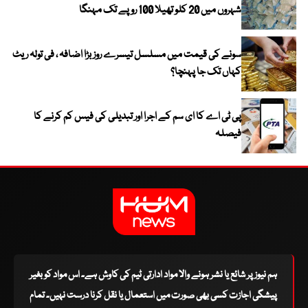
شہروں میں 20 کلو تھیلا 100 روپے تک مہنگا
سونے کی قیمت میں مسلسل تیسرے روز بڑا اضافہ ، فی تولہ ریٹ
کہاں تک جا پہنچا؟
پی ٹی اے کا ای سم کے اجرا اور تبدیلی کی فیس کم کرنے کا
فیصلہ
ہم نیوز پر شائع یا نشر ہونے والا مواد ادارتی ٹیم کی کاوش ہے۔ اس مواد کو بغیر
پیشگی اجازت کسی بھی صورت میں استعمال یا نقل کرنا درست نہیں۔ تمام