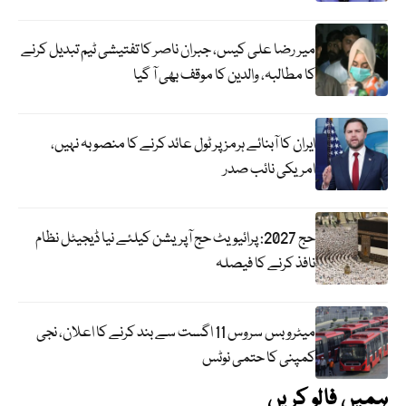
میر رضا علی کیس، جبران ناصر کا تفتیشی ٹیم تبدیل کرنے
کا مطالبہ، والدین کا موقف بھی آ گیا
ایران کا آبنائے ہرمز پر ٹول عائد کرنے کا منصوبہ نہیں،
امریکی نائب صدر
حج 2027: پرائیویٹ حج آپریشن کیلئے نیا ڈیجیٹل نظام
نافذ کرنے کا فیصلہ
میٹرو بس سروس 11 اگست سے بند کرنے کا اعلان، نجی
کمپنی کا حتمی نوٹس
ہمیں فالو کریں