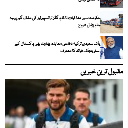
حکومت سے مذاکرات ناکام، گڈز ٹرانسپورٹرز کی ملک گیر پہیہ
جام ہڑتال شروع
پاک سعودی ترکیہ دفاعی معاہدہ، بھارت بھی پاکستان کے
اسٹریٹجک فوائد کا معترف
مقبول ترین خبریں