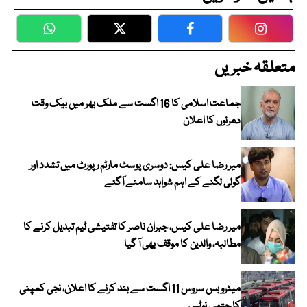
WhatsApp
Twitter
Facebook
Faceboo
متعلقہ خبریں
جماعت اسلامی کا 16 اگست سے ملک بھر میں بیک وقت
دھرنوں کا اعلان
میر رضا علی کیس: دوسری پوسٹ مارٹم رپورٹ میں تشدد اور
گولی لگنے کے اہم شواہد سامنے آگئے
میر رضا علی کیس، جبران ناصر کا تفتیشی ٹیم تبدیل کرنے کا
مطالبہ، والدین کا موقف بھی آ گیا
میٹرو بس سروس 11 اگست سے بند کرنے کا اعلان، نجی کمپنی
کا حتمی نوٹس