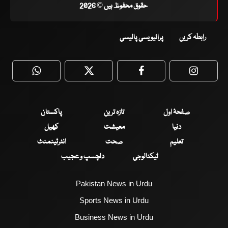
حقوق محفوظ ہیں © 2026
رابطہ کریں
پرائیویسی پالیسی
WhatsApp
Twitter
Facebook
Faceboo
صفحۂ اول
تازہ ترین
پاکستان
دنیا
معیشت
کھیل
تعلیم
صحت
انٹرٹینمنٹ
ٹیکنالوجی
دلچسپ و عجیب
Pakistan News in Urdu
Sports News in Urdu
Business News in Urdu