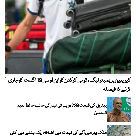
کیریبین پریمیئر لیگ ، قومی کرکٹرز کو این او سی 19 اگست کو جاری
آز
کرنے کا فیصلہ
چھی
پیٹرول کی قیمت 228 روپے فی لیٹر کی جائے، حافظ نعیم
الرحمان
ملک بھر میں آٹے کی قیمت میں اضافہ، ایک ہفتے میں کئی