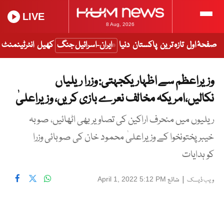
LIVE
8 Aug, 2026
صفحۂ اول
تازہ ترین
پاکستان
دنیا
ایران-اسرائیل جنگ
کھیل
انٹرٹینمنٹ
وزیراعظم سے اظہاریکجہتی: وزرا ریلیاں
نکالیں،امریکہ مخالف نعرے بازی کریں، وزیراعلیٰ
ریلیوں میں منحرف اراکین کی تصاویر بھی اٹھائیں، صوبہ
خیبرپختونخوا کے وزیراعلیٰ محمود خان کی صوبائی وزرا
کو ہدایات
|
شائع
April 1, 2022 5:12 PM
ویب ڈیسک