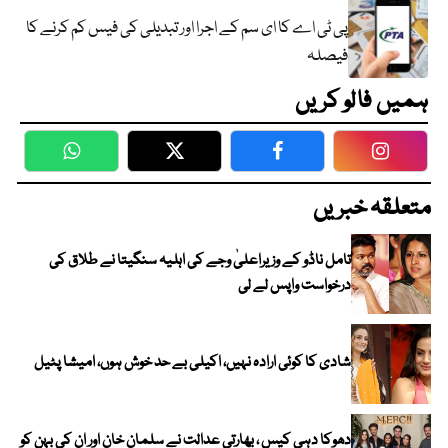
پی ٹی اے کا ای سم کے اجرا اور تبدیلی کی فیس کم کرنے کا
فیصلہ
ہمیں فالو کریں
WhatsApp
Twitter
Facebook
Faceboo
متعلقہ خبریں
تامل ناڈو کے وزیراعلیٰ وجے کی اہلیہ سنگیتا نے طلاق کی
درخواست واپس لے لی
شادی کا کوئی ارادہ نہیں، اکیلی بے حد خوش ہوں، امیشا پٹیل
دھوکا دہی کیس ، بھارتی عدالت نے سلمان خان اور ان کی بہن کو