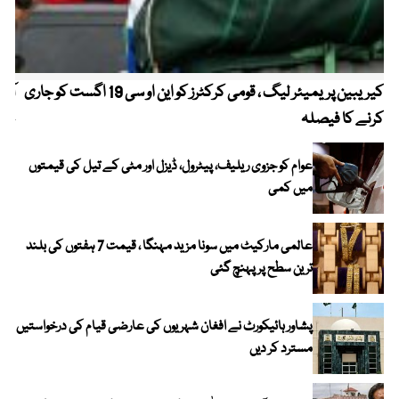
کیریبین پریمیئر لیگ ، قومی کرکٹرز کو این او سی 19 اگست کو جاری
آز
کرنے کا فیصلہ
چھی
عوام کو جزوی ریلیف، پیٹرول، ڈیزل اور مٹی کے تیل کی قیمتوں
میں کمی
عالمی مارکیٹ میں سونا مزید مہنگا ، قیمت 7 ہفتوں کی بلند
ترین سطح پر پہنچ گئی
پشاور ہائیکورٹ نے افغان شہریوں کی عارضی قیام کی درخواستیں
مسترد کر دیں