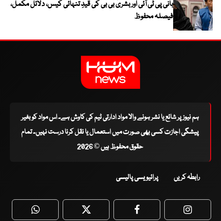
بانی پی ٹی آئی اور بشریٰ بی بی کی قیدِ تنہائی کیس، دلائل مکمل،
فیصلہ محفوظ
ہم نیوز پر شائع یا نشر ہونے والا مواد ادارتی ٹیم کی کاوش ہے۔ اس مواد کو بغیر
پیشگی اجازت کسی بھی صورت میں استعمال یا نقل کرنا درست نہیں۔ تمام
حقوق محفوظ ہیں © 2026
رابطہ کریں
پرائیویسی پالیسی
WhatsApp
Twitter
Facebook
Faceboo