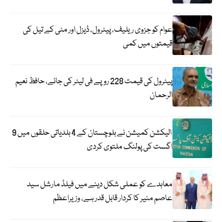
عوام کو جزوی ریلیف، پیٹرول، ڈیزل اور مٹی کے تیل کی
قیمتوں میں کمی
پیٹرول کی قیمت 228 روپے فی لیٹر کی جائے، حافظ نعیم
الرحمان
الیکشن کمیشن نے بلوچستان کے 4 بلدیاتی حلقوں میں 9
اگست کی پولنگ ملتوی کردی
معاہدے کو عملی شکل دینے میں فیلڈ مارشل سید
عاصم منیر کا کردار قابل قدر ہے، وزیراعظم