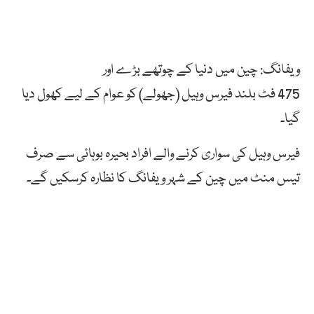
ویفانگ: چین میں دنیا کے چوتھے بڑے اور
475
فٹ
بلند
فیرس وہیل (جھولے) کو عوام کے لیے کھول دیا
گیا۔
فیرس وہیل کی سواری کرنے والے افراد بحیرہ بوہائی سے صرف
تیس منٹ میں چین کے شہر ویفانگ کا نظارہ کرسکیں گے۔