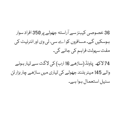
36 خصوصی کیبنز سے آراستہ جھولے
پر
350 افراد سوار
ہوسکیں گے۔ مسافروں کو
اے
سی، ٹی وی
اور
انٹرنیٹ
کی
مفت
سہولت
فراہم
کی
جائے
گی۔
74
لاکھ
پاونڈ
(ساڑھے 16 ارب) کی لاگت سے تیار ہونے
والے 145 میٹر بلند جھولے کی تیاری میں ساڑھے چار ہزار ٹن
سٹیل استعمال ہوا ہے۔