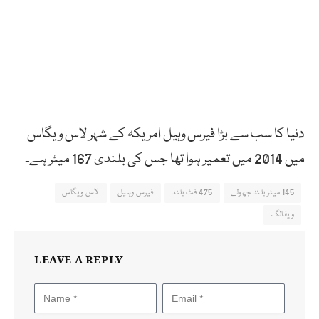
دنیا کا سب سے بڑا فیرس وہیل امریکہ کے شہر لاس ویگاس
میں 2014 میں تعمیر ہوا تھا جس کی بلندی 167 میٹر ہے۔
145 میٹر بلند جھولے
475 فٹ بلند
فیرس وہیل
لاس ویگاس
ویفانگ
LEAVE A REPLY