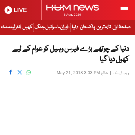
LIVE
8 Aug, 2026
صفحۂ اول
تازہ ترین
پاکستان
دنیا
ایران-اسرائیل جنگ
کھیل
انٹرٹینمنٹ
دنیا کے چوتھے بڑے فیرس وہیل کو عوام کے لیے
کھول دیا گیا
|
شائع
May 21, 2018 3:03 PM
ویب ڈیسک