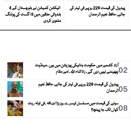
پیٹرول کی قیمت 228 روپے فی لیٹر کی
الیکشن کمیشن نے بلوچستان کے 4
جائے، حافظ نعیم الرحمان
بلدیاتی حلقوں میں 9 اگست کی پولنگ
ملتوی کردی
آزاد کشمیر میں حکومت بنانیکی پوزیشن میں ہیں ، مینڈیٹ
3
02
چھیننے نہیں دیں گے ، رانا ثناء اللہ ، امیر مقام
پیٹرول کی قیمت 228 روپے فی لیٹر کی جائے، حافظ نعیم
6
05
الرحمان
سونے کی قیمت میں مسلسل تیسرے روز بڑا اضافہ ، فی تولہ ریٹ
9
08
کہاں تک جا پہنچا؟