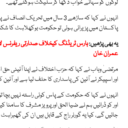
لوگوں کو سہانے خواب دکھا کر سلیکٹ ہوگئے تھے۔
انہوں نے کہا کہ ساڑھے 3 سال میں تح
پاکستان میں پزیرائی ہوئی تو حکومت بوکھلاہٹ کا شکار
یہ بھی پڑھیں:
ہارس ٹریڈنگ کیخلاف صدارتی ریفرنس لا
عمران خان
مرتضیٰ وہاب نے کہا کہ حزب اختلاف نے اپنا آئینی حق
اور اسپیکر نے آئین کی پاسداری کا حلف لیا ہے اور آئین کے مطابق اسپیکر کو 14 
انہوں نے کہا کہ حکومت کے پاس کوئی راستہ نہیں بچا 
اور کو ڈرائیں ہم نے ضیا الحق اور پرویز مشرف کا سامن
جائیں گے، کیا یہ گورنر راج کے قابل ہیں ان کی گھبراہ