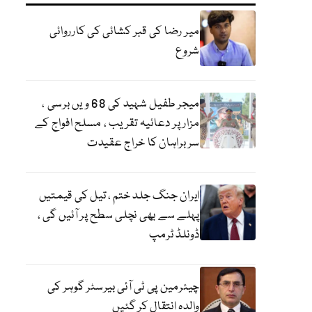
میر رضا کی قبر کشائی کی کارروائی
شروع
میجر طفیل شہید کی 68 ویں برسی ،
مزار پر دعائیہ تقریب ، مسلح افواج کے
سربراہان کا خراج عقیدت
ایران جنگ جلد ختم ، تیل کی قیمتیں
پہلے سے بھی نچلی سطح پر آئیں گی ،
ڈونلڈ ٹرمپ
چیئرمین پی ٹی آئی بیرسٹر گوہر کی
والدہ انتقال کر گئیں