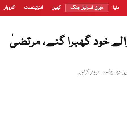
دنیا
ایران-اسرائیل جنگ
کھیل
انٹرٹینمنٹ
کاروبار
الے خود گھبرا گئے، مرتضیٰ