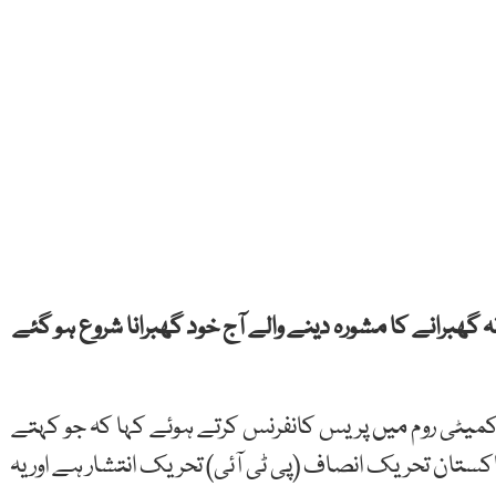
 گھبرانے کا مشورہ دینے والے آج خود گھبرانا شروع ہو گئے
میٹی روم میں پریس کانفرنس کرتے ہوئے کہا کہ جو کہتے
پاکستان تحریک انصاف (پی ٹی آئی) تحریک انتشار ہے اور یہ