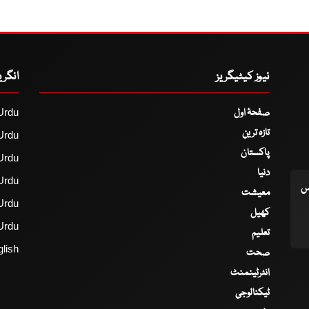
نیوز کیٹیگریز
انگر
صفحۂ اول
Urdu
تازہ ترین
Urdu
پاکستان
Urdu
دنیا
Urdu
اس
معیشت
Urdu
کھیل
Urdu
تعلیم
lish
صحت
انٹرٹینمنٹ
ٹیکنالوجی