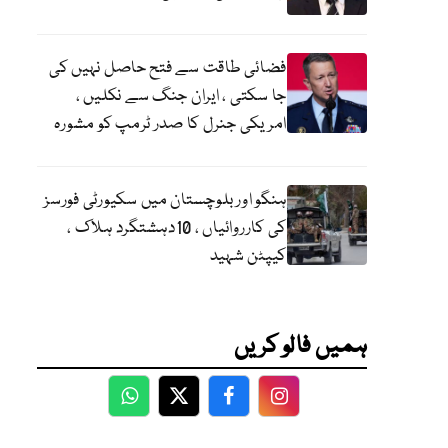
فضائی طاقت سے فتح حاصل نہیں کی
جا سکتی ، ایران جنگ سے نکلیں ،
امریکی جنرل کا صدر ٹرمپ کو مشورہ
ہنگو اور بلوچستان میں سکیورٹی فورسز
کی کارروائیاں ، 10دہشتگرد ہلاک ،
کیپٹن شہید
ہمیں فالو کریں
WhatsApp
Twitter
Facebook
Facebook