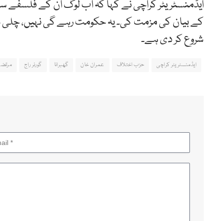
ایڈمنسٹریٹر کراچی نے کہا کہ اب لوگ ان کے فلسفے سے مت
کے بیان کی مزمت کی۔ یہ حکومت رہے گی نہیں، چلی ج
شروع کر دی ہے۔
ایڈمنسٹریٹر کراچی
حزب اختلاف
عمران خان
گھبرانا
گورنر راج
مرتضی