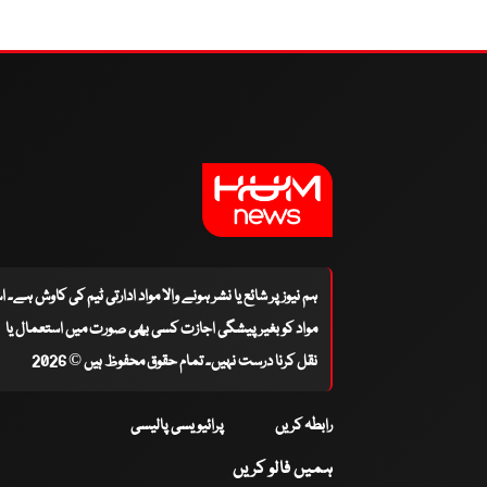
ہم نیوز پر شائع یا نشر ہونے والا مواد ادارتی ٹیم کی کاوش ہے۔ 
مواد کو بغیر پیشگی اجازت کسی بھی صورت میں استعمال یا
نقل کرنا درست نہیں۔ تمام حقوق محفوظ ہیں © 2026
رابطہ کریں
پرائیویسی پالیسی
ہمیں فالو کریں