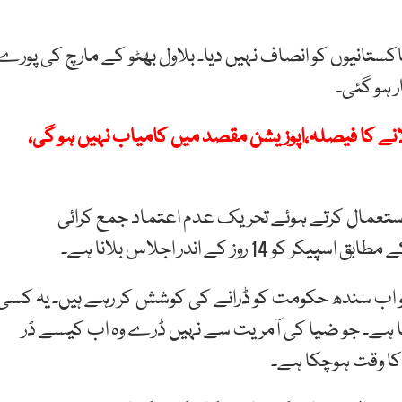
ریک انصاف نے پاکستانیوں کو انصاف نہیں دیا۔ بلاول بھٹو کے مارچ کی پورے
 ہو گئی۔
نے کا فیصلہ،اپوزیشن مقصد میں کامیاب نہیں ہو گی،
 استعمال کرتے ہوئے تحریک عدم اعتماد جمع کرائی
روز کے اندر اجلاس بلانا ہے۔
تو اب سندھ حکومت کو ڈرانے کی کوشش کر رہے ہیں۔ یہ کسی
ا کیا ہے۔ جو ضیا کی آمریت سے نہیں ڈرے وہ اب کیسے ڈر
ٹ کا وقت ہوچکا ہے۔