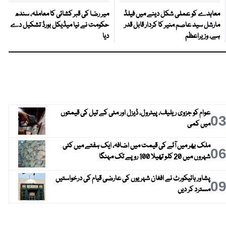
معاہدے کو عملی شکل دینے میں فیلڈ
میر رضا کی قبر کشائی کا معاملہ، سندھ
مارشل سید عاصم منیر کا کردار قابل قدر
حکومت نے نیا میڈیکل بورڈ تشکیل دے
ہے، وزیراعظم
دیا
عوام کو جزوی ریلیف، پیٹرول، ڈیزل اور مٹی کے تیل کی قیمتوں
0
میں کمی
ملک بھر میں آٹے کی قیمت میں اضافہ، ایک ہفتے میں کئی
0
شہروں میں 20 کلو تھیلا 100 روپے تک مہنگا
پشاور ہائیکورٹ نے افغان شہریوں کی عارضی قیام کی درخواستیں
0
مسترد کر دیں