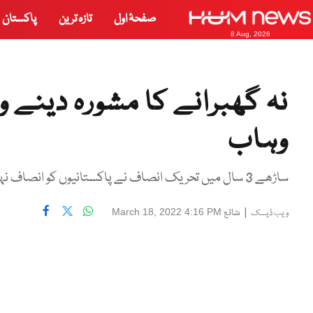
صفحۂ اول
تازہ ترین
پاکستان
8 Aug, 2026
نہ گھبرانے کا مشورہ دینے و
وہاب
ساڑھے 3 سال میں تحریک انصاف نے پاکستانیوں کو انصاف نہیں دیا، ایڈمنسٹریٹر کراچی
|
شائع
March 18, 2022 4:16 PM
ویب ڈیسک