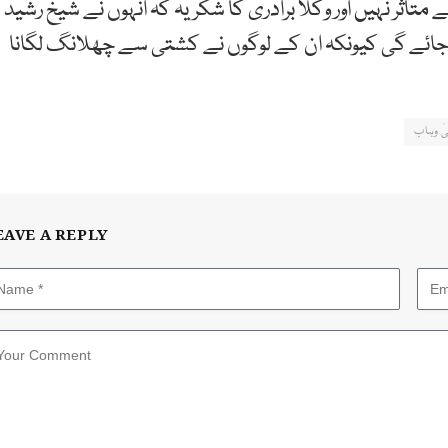
اثر نہیں اور وکلا برادری کا شکریہ کہ انہوں نے شیخ رشید
ائے گی کیونکہ ان کے لوگوں نے کشتی سے چھلانگ لگانا
ٰ وہاب
EAVE A REPLY