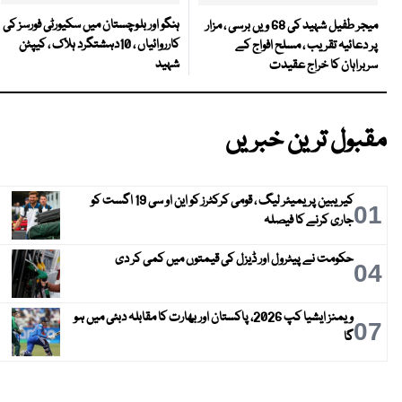
ہنگو اور بلوچستان میں سکیورٹی فورسز کی
میجر طفیل شہید کی 68 ویں برسی ، مزار
کارروائیاں ، 10دہشتگرد ہلاک ، کیپٹن
پر دعائیہ تقریب ، مسلح افواج کے
شہید
سربراہان کا خراج عقیدت
مقبول ترین خبریں
کیریبین پریمیئر لیگ ، قومی کرکٹرز کو این او سی 19 اگست کو
01
جاری کرنے کا فیصلہ
حکومت نے پیٹرول اور ڈیزل کی قیمتوں میں کمی کر دی
04
ویمنز ایشیا کپ 2026، پاکستان اور بھارت کا مقابلہ دبئی میں ہو
07
گا