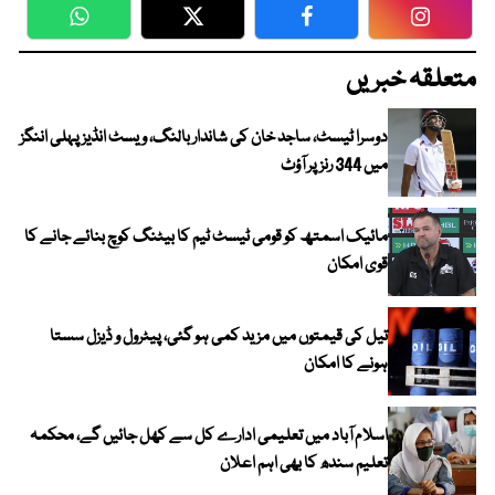
WhatsApp
Twitter
Facebook
Faceboo
متعلقہ خبریں
دوسرا ٹیسٹ، ساجد خان کی شاندار بالنگ، ویسٹ انڈیز پہلی اننگز
میں 344 رنز پر آؤٹ
مائیک اسمتھ کو قومی ٹیسٹ ٹیم کا بیٹنگ کوچ بنائے جانے کا
قوی امکان
تیل کی قیمتوں میں مزید کمی ہو گئی، پیٹرول و ڈیزل سستا
ہونے کا امکان
اسلام آباد میں تعلیمی ادارے کل سے کھل جائیں گے، محکمہ
تعلیم سندھ کا بھی اہم اعلان