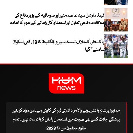
فیلڈ مارشل سید عاصم منیر اور صومالیہ کے وزیر دفاع کی
ملاقات، دفاعی تعاون اور استعدادِ کار بڑھانے کے عزم کا اعادہ
پاکستان کیخلاف ٹیسٹ سیریز ، انگلینڈ کا 16 رکنی اسکواڈ
سامنے آ گیا
ہم نیوز پر شائع یا نشر ہونے والا مواد ادارتی ٹیم کی کاوش ہے۔ اس مواد کو بغیر
پیشگی اجازت کسی بھی صورت میں استعمال یا نقل کرنا درست نہیں۔ تمام
حقوق محفوظ ہیں © 2026