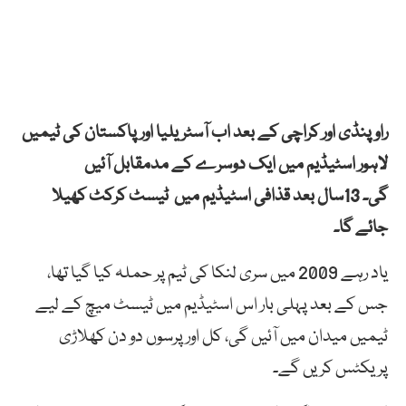
راوپنڈی اور کراچی کے بعد اب آسٹریلیا اور پاکستان کی ٹیمیں
لاہور اسٹیڈیم میں ایک دوسرے کے مدمقابل آئیں
گی۔ 13سال بعد قذافی اسٹیڈیم میں ٹیسٹ کرکٹ کھیلا
جائے گا۔
یاد رہے 2009 میں سری لنکا کی ٹیم پر حملہ کیا گیا تھا،
جس کے بعد پہلی بار اس اسٹیڈیم میں ٹیسٹ میچ کے لیے
ٹیمیں میدان میں آئیں گی، کل اور پرسوں دو دن کھلاڑی
پریکٹس کریں گے۔