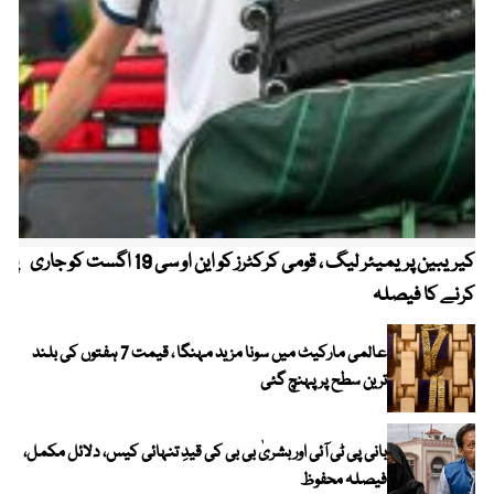
کیریبین پریمیئر لیگ ، قومی کرکٹرز کو این او سی 19 اگست کو جاری
پیٹ
کرنے کا فیصلہ
عالمی مارکیٹ میں سونا مزید مہنگا ، قیمت 7 ہفتوں کی بلند
ترین سطح پر پہنچ گئی
بانی پی ٹی آئی اور بشریٰ بی بی کی قیدِ تنہائی کیس، دلائل مکمل،
فیصلہ محفوظ