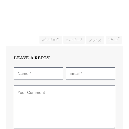
آسٹریلیا
پی سی بی
ٹیسٹ سیریز
لاہور اسٹیڈیم
LEAVE A REPLY