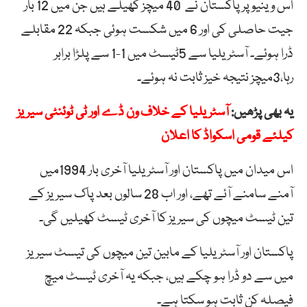
اس وینیو پر پاکستان نے 40 میچز کھیلے ہیں جن میں 12 بار
جیت حاصلی کی اور 6 میں شکست ہوئی جبکہ 22 مقابلے
ڈرا ہوئے۔ آسٹریلیا سے 5ٹیسٹ میں 1-1 سے پلڑا برابر
رہا،3میچز نتیجہ خیز ثابت نہ ہوئے۔
یہ بھی پڑھیں:
آسٹریلیا کے خلاف ون ڈے اور ٹی ٹوئنٹی سیریز
کیلئے قومی اسکواڈ کا اعلان
اس میدان میں پاکستان اور آسٹریلیا آخری بار 1994میں
آمنے سامنے آئے تھے، اور اب 28 سالوں بعد پاک سیریز کے
تین ٹیسٹ میچوں کی سیریز کا آخری ٹیسٹ کھیلیں گی۔
پاکستان اور آسٹریلیا کے مابین تین میچوں کی تیسٹ سیریز
میں سے دو ڈرا ہو چکے ہیں، جبکہ یہ آخری ٹیسٹ میچ
فیصلہ کن ثابت ہو سکتا ہے۔