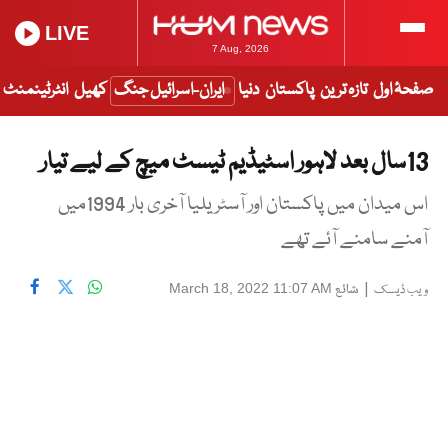
LIVE
7 Aug, 2026
صفحۂ اول
تازہ ترین
پاکستان
دنیا
ایران-اسرائیل جنگ
کھیل
انٹرٹینمنٹ
13سال بعد لاہور اسٹیڈیم ٹیسٹ میچ کے لیے تیار
اس میدان میں پاکستان اور آسٹریلیا آخری بار 1994میں
آمنے سامنے آئے تھے
|
شائع
March 18, 2022 11:07 AM
ویب ڈیسک