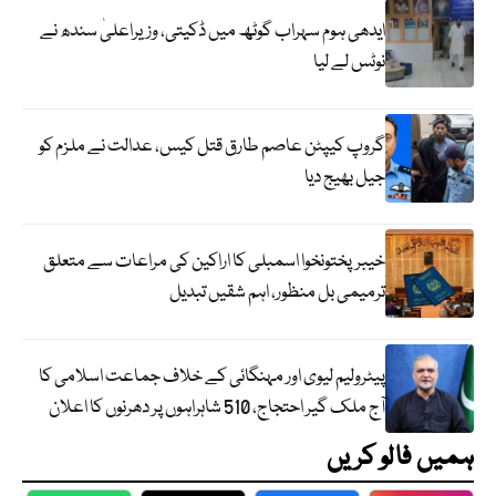
ایدھی ہوم سہراب گوٹھ میں ڈکیتی، وزیراعلیٰ سندھ نے
نوٹس لے لیا
گروپ کیپٹن عاصم طارق قتل کیس، عدالت نے ملزم کو
جیل بھیج دیا
خیبرپختونخوا اسمبلی کا اراکین کی مراعات سے متعلق
ترمیمی بل منظور، اہم شقیں تبدیل
پیٹرولیم لیوی اور مہنگائی کے خلاف جماعت اسلامی کا
آج ملک گیر احتجاج، 510 شاہراہوں پر دھرنوں کا اعلان
ہمیں فالو کریں