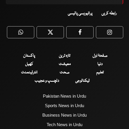
رابطہ کریں
پرائیویسی پالیسی
WhatsApp
Twitter
Facebook
Faceboo
صفحۂ اول
تازہ ترین
پاکستان
دنیا
معیشت
کھیل
تعلیم
صحت
انٹرٹینمنٹ
ٹیکنالوجی
دلچسپ و عجیب
Pakistan News in Urdu
Sports News in Urdu
Business News in Urdu
Tech News in Urdu