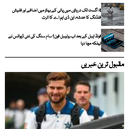
4 اگست تک دریاؤں میں پانی کے بہاؤ میں اضافے اور فلیش
فلڈنگ کا خدشہ، این ڈی ایم اے کا الرٹ
فولڈ ایبل کے بعد اب رولیبل فون؟ سام سنگ کی نئی ڈیوائس نے
تہلکہ مچا دیا
مقبول ترین خبریں