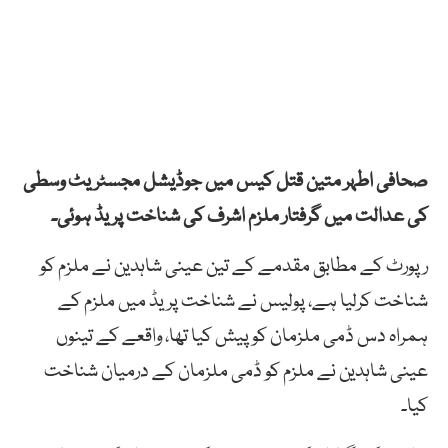
صحافی
اطہر
متین
قتل
کیس میں
جوڈیشل
مجسٹریٹ
وسطی
کی
عدالت
میں
گرفتار
ملزم
اشرف
کی
شناخت
پریڈ ہوئی۔
رپورٹ کے مطابق مقدمے
کے
تین
عینی
شاہدین
نے
ملزم
کو
شناخت
کرلیا ہے، پولیس
نے
شناخت
پریڈ
میں
ملزم
کے
ہمراہ
دس
ڈمی
ملزمان
کو
پیش
کیا
تھا، واقعے
کے
تینوں
عینی
شاہدین
نے
ملزم
کو
ڈمی
ملزمان
کے
درمیان
شناخت
کیا۔