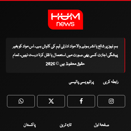
ہم نیوز پر شائع یا نشر ہونے والا مواد ادارتی ٹیم کی کاوش ہے۔ اس مواد کو بغیر
پیشگی اجازت کسی بھی صورت میں استعمال یا نقل کرنا درست نہیں۔ تمام
حقوق محفوظ ہیں © 2026
رابطہ کریں
پرائیویسی پالیسی
WhatsApp
Twitter
Facebook
Faceboo
صفحۂ اول
تازہ ترین
پاکستان