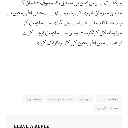
ہوگئے تھے، ایس ایس پی سنٹرل رانا معروف عثمان کے
مطابق ملزمان شہری کو لوٹ رہے تھے۔ صحافی اطہر متین نے
واردات ناکام بنانے کے لیے اپنی گاڑی سے ملزمان کی
موٹرسائیکل کوٹکرماری جس سے ملزمان نیچے گرے
اورغصے میں اطہرمتین کی کار پرفائرنگ کردی۔
athar maten
اطہر متین
جوڈیشل مجسٹریٹ
شناخت پریڈ
صحافی قتل کیس
LEAVE A REPLY