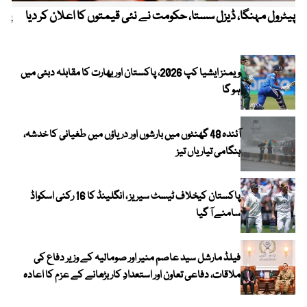
پیٹرول مہنگا، ڈیزل سستا، حکومت نے نئی قیمتوں کا اعلان کر دیا
پنج
ویمنز ایشیا کپ 2026، پاکستان اور بھارت کا مقابلہ دبئی میں
ہو گا
آئندہ 48 گھنٹوں میں بارشوں اور دریاؤں میں طغیانی کا خدشہ،
ہنگامی تیاریاں تیز
پاکستان کیخلاف ٹیسٹ سیریز ، انگلینڈ کا 16 رکنی اسکواڈ
سامنے آ گیا
فیلڈ مارشل سید عاصم منیر اور صومالیہ کے وزیر دفاع کی
ملاقات، دفاعی تعاون اور استعدادِ کار بڑھانے کے عزم کا اعادہ