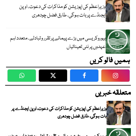
وزیراعظم کی اپوزیشن کو مذاکرات کی دعوت، اوپن
ایجنڈے پر بات ہوگی، طارق فضل چودھری
بیوروکریسی میں بڑے پیمانے پر تقرر و تبادلے، متعدد اہم
عہدوں پر نئی تعیناتیاں
ہمیں فالو کریں
WhatsApp
Twitter
Facebook
Faceboo
متعلقہ خبریں
وزیراعظم کی اپوزیشن کو مذاکرات کی دعوت، اوپن ایجنڈے پر
بات ہوگی، طارق فضل چودھری