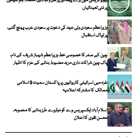
بیوروکریسی میں بڑے پیمانے پر تقرر و تبادلے، متعدد اہم عہدوں
پر نئی تعیناتیاں
وزیراعظم سعودی ولی عہد کی دعوت پر سعودی عرب پہنچ گئے،
پر تپاک استقبال
چین کے صدر کا خصوصی خط وزیراعظم شہباز شریف کے نام،
پاک چین شراکت داری مزید مضبوط بنانے کے عزم کا اظہار
غزہ میں اسرائیلی کارروائیوں پر پاکستان سمیت 8 اسلامی
ممالک کا مشترکہ اعلامیہ
اسلام آباد ایکسپریس وے کو موٹروے طرز بنانے کا منصوبہ،
محسن نقوی کا اعلان