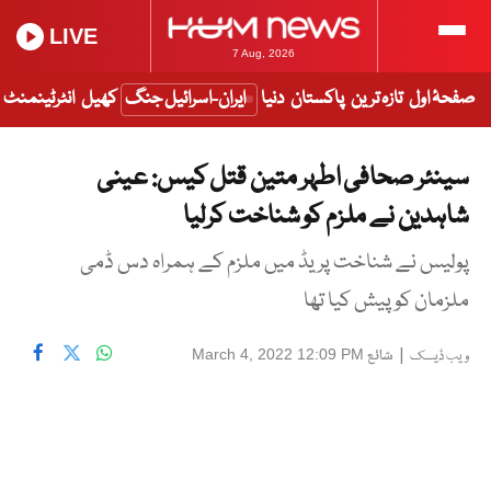
LIVE
7 Aug, 2026
صفحۂ اول
تازہ ترین
پاکستان
دنیا
ایران-اسرائیل جنگ
کھیل
انٹرٹینمنٹ
سینئر صحافی اطہر متین قتل کیس: عینی
شاہدین نے ملزم کو شناخت کرلیا
پولیس نے شناخت پریڈ میں ملزم کے ہمراہ دس ڈمی
ملزمان کو پیش کیا تھا
|
شائع
March 4, 2022 12:09 PM
ویب ڈیسک