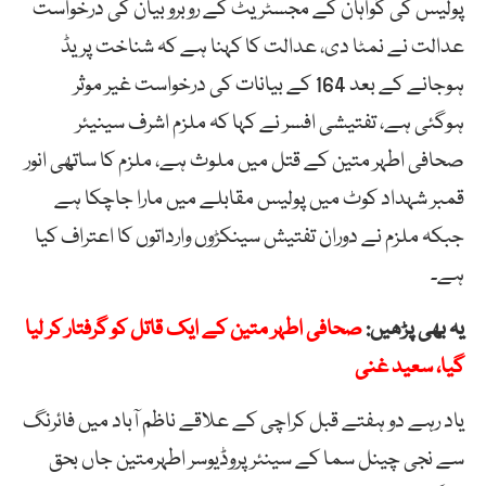
پولیس کی گواہان کے مجسٹریٹ کے روبرو بیان کی درخواست
عدالت نے نمٹا دی، عدالت کا کہنا ہے کہ شناخت پریڈ
ہوجانے کے بعد 164 کے بیانات کی درخواست غیر موثر
ہوگئی ہے، تفتیشی افسر نے کہا کہ ملزم اشرف سینیئر
صحافی اطہر متین کے قتل میں ملوث ہے، ملزم کا ساتھی انور
قمبر شہداد کوٹ میں پولیس مقابلے میں مارا جاچکا ہے
جبکہ ملزم نے دوران تفتیش سینکڑوں وارداتوں کا اعتراف کیا
ہے۔
یہ بھی پڑھیں:
صحافی اطہر متین کے ایک قاتل کو گرفتار کر لیا
گیا، سعید غنی
یاد رہے دو ہفتے قبل کراچی کے علاقے ناظم آباد میں فائرنگ
سے نجی چینل سما کے سینئر پروڈیوسر اطہرمتین جاں بحق