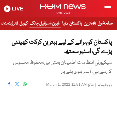
LIVE
7 Aug, 2026
صفحۂ اول
تازہ ترین
پاکستان
دنیا
ایران-اسرائیل جنگ
کھیل
انٹرٹینمنٹ
پاکستان کو ہرانے کے لیے بہترین کرکٹ کھیلنی
پڑے گی، اسٹیو سمتھ
سیکیورٹی انتظامات اطمینان بخش ہیں،محفوظ محسوس
کر رہے ہیں، آسٹریلوی بلے باز
|
شائع
March 1, 2022 11:51 AM
ویب ڈیسک