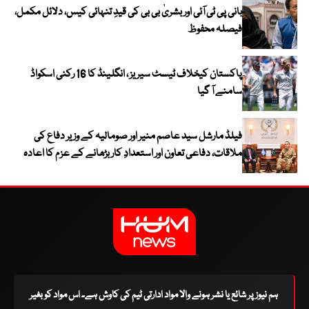
بانی پی ٹی آئی اور بشریٰ بی بی کی قیدِ تنہائی کیس، دلائل مکمل،
فیصلہ محفوظ
پاکستان کیخلاف ٹیسٹ سیریز ، انگلینڈ کا 16 رکنی اسکواڈ
سامنے آ گیا
فیلڈ مارشل سید عاصم منیر اور صومالیہ کے وزیر دفاع کی
ملاقات، دفاعی تعاون اور استعدادِ کار بڑھانے کے عزم کا اعادہ
ہم نیوز پر شائع یا نشر ہونے والا مواد ادارتی ٹیم کی کاوش ہے۔ اس مواد کو بغیر