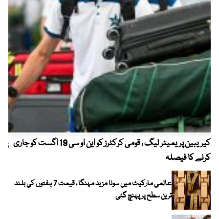
کیریبین پریمیئر لیگ ، قومی کرکٹرز کو این او سی 19 اگست کو جاری
پیٹ
کرنے کا فیصلہ
عالمی مارکیٹ میں سونا مزید مہنگا ، قیمت 7 ہفتوں کی بلند
ترین سطح پر پہنچ گئی