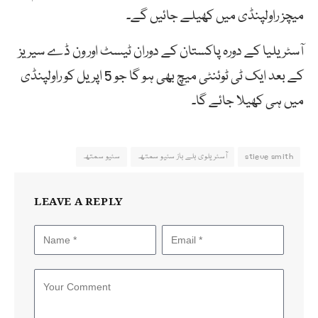
میچز راولپنڈی میں کھیلے جائیں گے۔
آسٹریلیا کے دورہ پاکستان کے دوران ٹیسٹ اور ون ڈے سیریز
کے بعد ایک ٹی ٹوئنٹی میچ بھی ہو گا جو 5 اپریل کو راولپنڈی
میں ہی کھیلا جائے گا۔
stieve smith
آسٹریلوی بلے باز سٹیو سمتھ
سٹیو سمتھ
LEAVE A REPLY