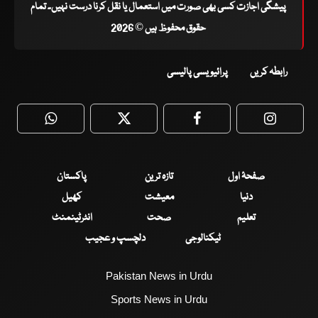
پیشگی اجازت کسی بھی صورت میں استعمال یا نقل کرنا درست نہیں۔ تمام
حقوق محفوظ ہیں © 2026
رابطہ کریں
پرائیویسی پالیسی
WhatsApp
Twitter
Facebook
Faceboo
صفحۂ اول
تازہ ترین
پاکستان
دنیا
معیشت
کھیل
تعلیم
صحت
انٹرٹینمنٹ
ٹیکنالوجی
دلچسپ و عجیب
Pakistan News in Urdu
Sports News in Urdu