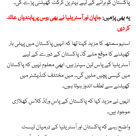
پاکستان کو ہرانے کے لیے بہترین کرکٹ کھیلنی پڑے گی۔
یہ بھی پڑھیں:
جاپان اور آسٹریلیا نے بھی روس پر پابندیاں عائد
کر دیں
اسٹیو سمتھ کا مزید کہنا تھا کہ انہیں پاکستان میں پہلی بار
کھیلنے کا موقع ملے گا۔ پاکستان کے دورے کے لیے
آسٹریلیا کے پاس تین سپنرز ہیں، ابھی معلوم نہیں کہ پاکستان
میں کیسی پچیں ملیں گی۔، میں مختلف کنڈیشنر میں
کھیلنے سے لطف اندوز ہوتا ہوں۔
انہوں نے مزید کہا کہ پاکستان کے پاس ورلڈ کلاس کھلاڑی
موجود ہیں۔
واضح رہے کہ پاکستان اور آسٹریلیا کے درمیان ٹیسٹ