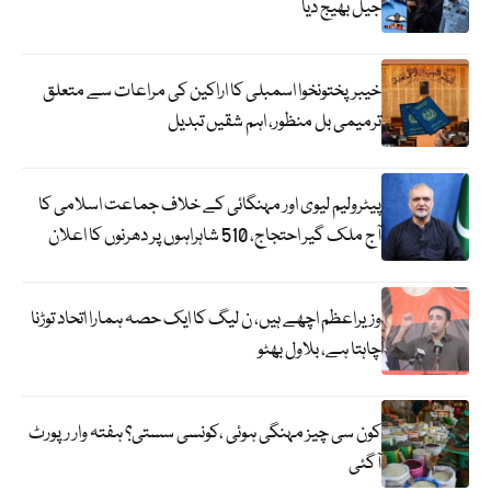
جیل بھیج دیا
خیبرپختونخوا اسمبلی کا اراکین کی مراعات سے متعلق
ترمیمی بل منظور، اہم شقیں تبدیل
پیٹرولیم لیوی اور مہنگائی کے خلاف جماعت اسلامی کا
آج ملک گیر احتجاج، 510 شاہراہوں پر دھرنوں کا اعلان
وزیراعظم اچھے ہیں، ن لیگ کا ایک حصہ ہمارا اتحاد توڑنا
چاہتا ہے، بلاول بھٹو
کون سی چیز مہنگی ہوئی ،کونسی سستی؟ ہفتہ وار رپورٹ
آگئی