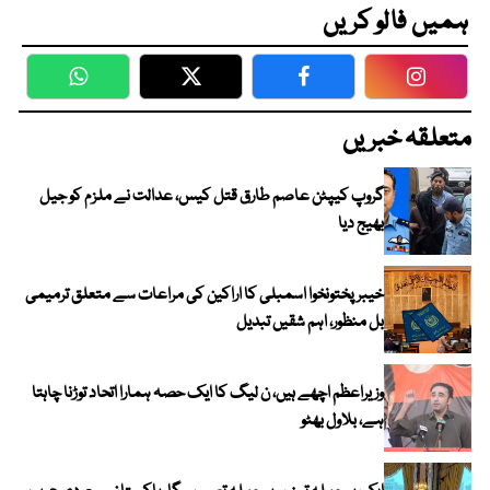
ہمیں فالو کریں
WhatsApp
Twitter
Facebook
Faceboo
متعلقہ خبریں
گروپ کیپٹن عاصم طارق قتل کیس، عدالت نے ملزم کو جیل
بھیج دیا
خیبرپختونخوا اسمبلی کا اراکین کی مراعات سے متعلق ترمیمی
بل منظور، اہم شقیں تبدیل
وزیراعظم اچھے ہیں، ن لیگ کا ایک حصہ ہمارا اتحاد توڑنا چاہتا
ہے، بلاول بھٹو