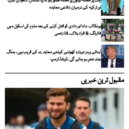
ایک پر حملہ تینوں پر حملہ تصور ہو گا، پاکستان ، سعودی عرب
اور ترکیہ کے درمیان دفاعی معاہدہ
بینکاک ، دادا اور دادی کو قتل کرنے کے بعد ملزم کی اسکول میں
فائرنگ ، 8 افراد ہلاک ، 14 زخمی
آبنائے ہرمز دوبارہ کھولنے کیلئے معاہدے کے قریب ہیں ، جنگ
جلد ختم ہو جائے گی ، ڈونلڈ ٹرمپ
مقبول ترین خبریں