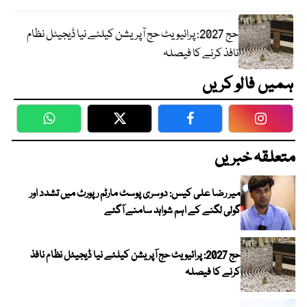
حج 2027: پرائیویٹ حج آپریشن کیلئے نیا ڈیجیٹل نظام
نافذ کرنے کا فیصلہ
ہمیں فالو کریں
WhatsApp
Twitter
Facebook
Faceboo
متعلقہ خبریں
میر رضا علی کیس: دوسری پوسٹ مارٹم رپورٹ میں تشدد اور
گولی لگنے کے اہم شواہد سامنے آگئے
حج 2027: پرائیویٹ حج آپریشن کیلئے نیا ڈیجیٹل نظام نافذ
کرنے کا فیصلہ