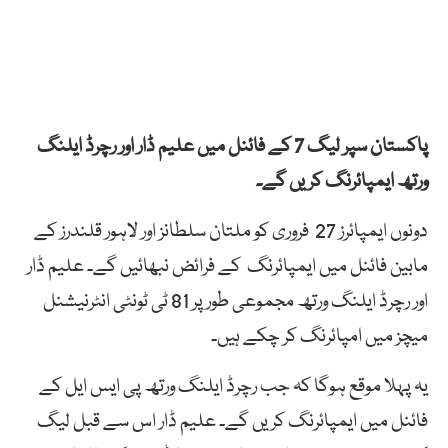
پاکستان سپر لیگ 7 کے فائنل میں علیم ڈار اور رچرڈ ایلنگ
ورتھ ایمپائرنگ کریں گے۔
دونوں ایمپائرز 27 فروری کو ملتان سلطانز اور لاہور قلندرز کے
مابین فائنل میں ایمپائرنگ کے فرائض نبھائیں گے۔ علیم ڈار
اور رچرڈ ایلنگ ورتھ مجموعی طور پر 81 ٹی ٹونٹی انٹرنیشنل
میچز میں امپائرنگ کر چکے ہیں۔
یہ پہلا موقع ہوگا کہ جب رچرڈ ایلنگ ورتھ پی ایس ایل کے
فائنل میں ایمپائرنگ کریں گے۔ علیم ڈار اس سے قبل لیگ