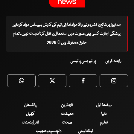
ہم نیوز پر شائع یا نشر ہونے والا مواد ادارتی ٹیم کی کاوش ہے۔ اس مواد کو بغیر
پیشگی اجازت کسی بھی صورت میں استعمال یا نقل کرنا درست نہیں۔ تمام
حقوق محفوظ ہیں © 2026
رابطہ کریں
پرائیویسی پالیسی
WhatsApp
Twitter
Facebook
Faceboo
صفحۂ اول
تازہ ترین
پاکستان
دنیا
معیشت
کھیل
تعلیم
صحت
انٹرٹینمنٹ
ٹیکنالوجی
دلچسپ و عجیب