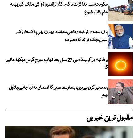
حکومت سے مذاکرات ناکام، گڈز ٹرانسپورٹرز کی ملک گیر پہیہ
جام ہڑتال شروع
پاک سعودی ترکیہ دفاعی معاہدہ، بھارت بھی پاکستان کے
اسٹریٹجک فوائد کا معترف
برطانیہ اور آئرلینڈ میں 27 سال بعد نایاب سورج گرہن دیکھا جائے
گا
ہم صبر کر رہے ہیں، ہمارے صبر کا امتحان نہ لیا جائے، بلاول
بھٹو
مقبول ترین خبریں