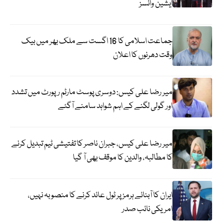
ایشین وائسز
جماعت اسلامی کا 16 اگست سے ملک بھر میں بیک
وقت دھرنوں کا اعلان
میر رضا علی کیس: دوسری پوسٹ مارٹم رپورٹ میں تشدد
اور گولی لگنے کے اہم شواہد سامنے آگئے
میر رضا علی کیس، جبران ناصر کا تفتیشی ٹیم تبدیل کرنے
کا مطالبہ، والدین کا موقف بھی آ گیا
ایران کا آبنائے ہرمز پر ٹول عائد کرنے کا منصوبہ نہیں،
امریکی نائب صدر