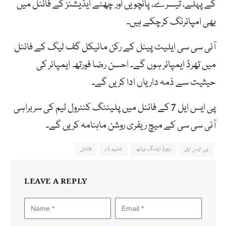
کے پہلے، تیسرے، پانچویں اور چھٹے ایڈیشنز کے فائنل میں
بھی امپائرنگ کرچکے ہیں۔
آئی سی سی ایلیٹ پینل کے رکن مائیکل گف لیگ کے فائنل
میں تھرڈ ایمپائر ہوں گے۔ احسن رضا فورتھ ایمپائر کی
حیثیت سے ذمہ داریاں ادا کریں گے۔
پی ایس ایل 7 کے فائنل میں پلیئنگ کنٹرول ٹیم کی سربراہی
آئی سی سی کے میچ ریفری روشن ماہنامہ کریں گے۔
پی ایس ایل
رچرڈ ایلنگ ورتھ
علیم ڈار
فائنل
LEAVE A REPLY