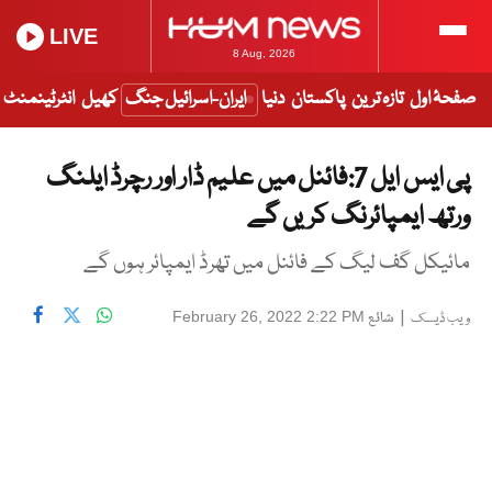
LIVE
8 Aug, 2026
صفحۂ اول
تازہ ترین
پاکستان
دنیا
ایران-اسرائیل جنگ
کھیل
انٹرٹینمنٹ
پی ایس ایل 7:فائنل میں علیم ڈار اور رچرڈ ایلنگ
ورتھ ایمپائرنگ کریں گے
مائیکل گف لیگ کے فائنل میں تھرڈ ایمپائر ہوں گے
|
شائع
February 26, 2022 2:22 PM
ویب ڈیسک