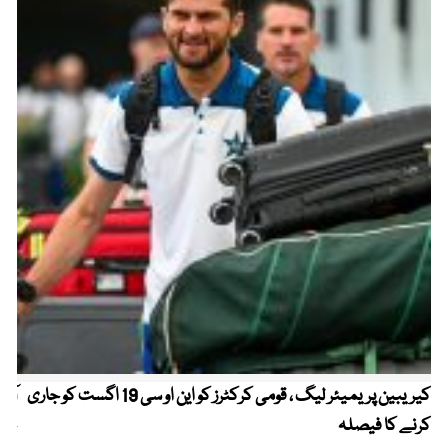
کیریبین پریمیئر لیگ ، قومی کرکٹرز کو این او سی 19 اگست کو جاری
آز
کرنے کا فیصلہ
چھی