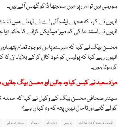
ہو رہی ہیں تو اس پر میں سمجھا ڈاکو گھس آئے ہیں۔
انہوں نے کہا کہ مجھے ایف آئی اے نے تھانے میں تشدد کا
انہوں نے استدعا کی کہ میرا میڈیکل کرانے کا حکم دیا ج
محسن بیگ نے کہا کہ میرے پاس موجود تمام ہتھیاروں
انہوں ںے کہا کہ پولیس کو خود کال کرکے بلایا۔ ان کا 
کرسوتا ہوں۔
مرادسعید نے کیس کیا وہ جانیں اور محسن بیگ جانیں، می
سینئر صحافی محسن بیگ کے وکیل نے کہا کہ حملہ خ
کو لے گئے اور تاحال نہیں پتہ کہ وہ کہاں ہے؟
انسداد دہشت گردی عدالت
پولیس
تجزیہ کار
ریمانڈ
سینئر صحافی