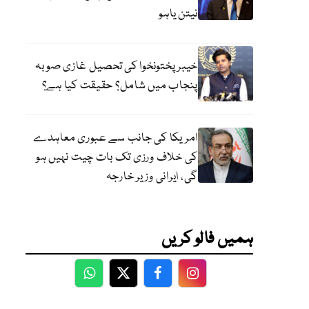
نیتن یاہو
خیبر پختونخوا کی تحصیل غازی صوبہ
پنجاب میں شامل؟ حقیقت کیا ہے؟
امریکا کی جانب سے عبوری معاہدے
کی خلاف ورزی تک بات چیت نہیں ہو
گی، ایرانی وزیر خارجہ
ہمیں فالو کریں
WhatsApp
Twitter
Facebook
Facebook