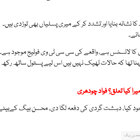
 نشانہ بنایا اور تشدد کر کے میری پسلیاں بھی توڑدی ہیں۔
ائے۔
 کا لائسنس ہے، واقعے کی سی سی ٹی وی فوٹیج موجود ہے۔
کہنا تھا کہ حالات ٹھیک نہیں ہیں اس لیے پستول ساتھ رکھ
را کیا تعلق؟ فواد چودھری
ود کیا، دہشت گردی کی دفعہ لگا دی، محسن بیگ کےبیٹے
محسن بیگ