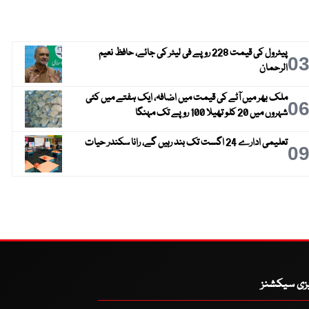
پیٹرول کی قیمت 228 روپے فی لیٹر کی جائے، حافظ نعیم
0
الرحمان
ملک بھر میں آٹے کی قیمت میں اضافہ، ایک ہفتے میں کئی
0
شہروں میں 20 کلو تھیلا 100 روپے تک مہنگا
تعلیمی ادارے 24 اگست تک بند رہیں گے، رانا سکندر حیات
0
یزی سیکشنز