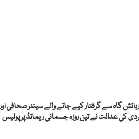
نی رہائش گاہ سے گرفتار کیے جانے والے سینئر صحافی اور
ی کی عدالت نے تین روزہ جسمانی ریمانڈ پر پولیس