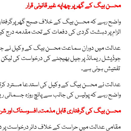
محسن بیگ کے گھر پر چھاپہ غیر قانونی قرار
واضح رہے کہ محسن بیگ کے خلاف صبح گھر پرگرفتاری کے
الزام پر دہشت گردی کی دفعات کے تحت مقدمہ درج کیا 
عدالت میں دوران سماعت محسن بیگ کے وکیل نے جسما
جوڈیشل ریمانڈ پر جیل بھیجنے کی درخواست کی لیکن س
تفتیش ہونی ہے۔
عدالت نے محسن بیگ کے وکیل کی استدعا مسترد کرتے ہو
واضح رہے کہ پولیس کی جانب سے پانچ روزہ جسمانی ری
محسن بیگ کی گرفتاری قابل مذمت، افسوسناک اور شر
مقامی عدالت میں حراست کے خلاف دائر درخواست پر د