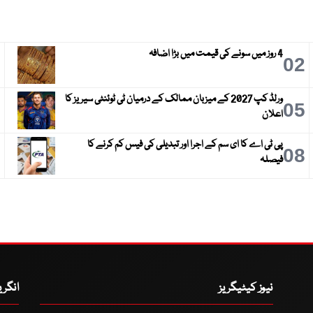
4 روز میں سونے کی قیمت میں بڑا اضافہ
3
02
ورلڈ کپ 2027 کے میزبان ممالک کے درمیان ٹی ٹوئنٹی سیریز کا
6
05
اعلان
پی ٹی اے کا ای سم کے اجرا اور تبدیلی کی فیس کم کرنے کا
9
08
فیصلہ
نیوز کیٹیگریز
انگر