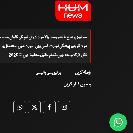
ہم نیوز پر شائع یا نشر ہونے والا مواد ادارتی ٹیم کی کاوش ہے۔ 
مواد کو بغیر پیشگی اجازت کسی بھی صورت میں استعمال یا
نقل کرنا درست نہیں۔ تمام حقوق محفوظ ہیں © 2026
رابطہ کریں
پرائیویسی پالیسی
ہمیں فالو کریں
WhatsApp
Twitter
Facebook
Facebook