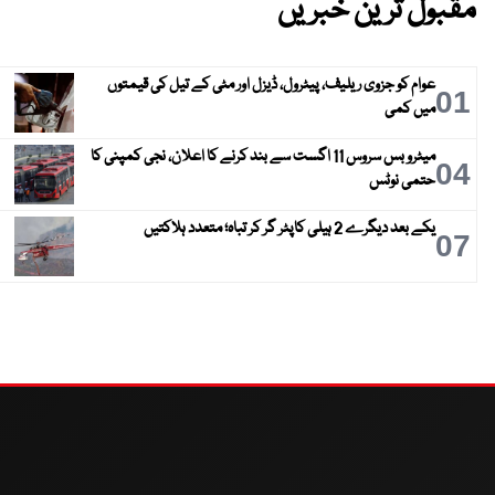
مقبول ترین خبریں
عوام کو جزوی ریلیف، پیٹرول، ڈیزل اور مٹی کے تیل کی قیمتوں
01
میں کمی
میٹرو بس سروس 11 اگست سے بند کرنے کا اعلان، نجی کمپنی کا
04
حتمی نوٹس
یکے بعد دیگرے 2 ہیلی کاپٹر گر کر تباہ؛ متعدد ہلاکتیں
07