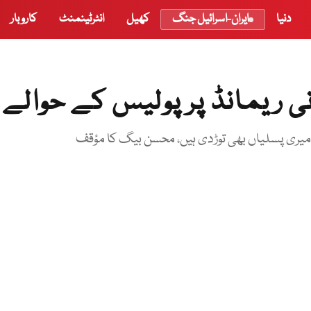
دنیا
ایران-اسرائیل جنگ
کھیل
انٹرٹینمنٹ
کاروبار
 ریمانڈ پر پولیس کے حوالے
ے میری پسلیاں بھی توڑدی ہیں، محسن بیگ کا مؤقف