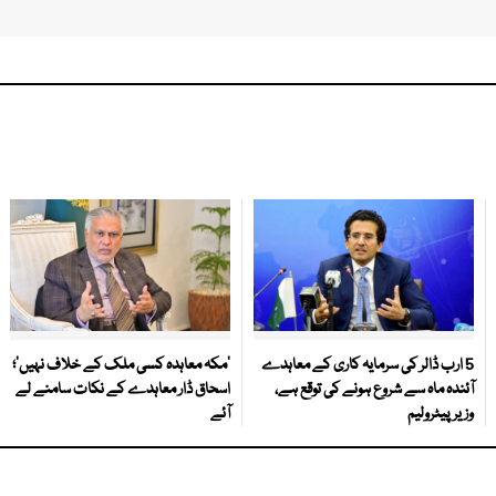
5 ارب ڈالر کی سرمایہ کاری کے معاہدے
‘مکہ معاہدہ کسی ملک کے خلاف نہیں’؛
آئندہ ماہ سے شروع ہونے کی توقع ہے،
اسحاق ڈار معاہدے کے نکات سامنے لے
وزیر پیٹرولیم
آئے