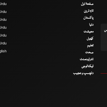
صفحۂ اول
Urdu
تازہ ترین
Urdu
پاکستان
Urdu
دنیا
Urdu
اس
معیشت
Urdu
کھیل
Urdu
تعلیم
lish
صحت
انٹرٹینمنٹ
ٹیکنالوجی
دلچسپ و عجیب