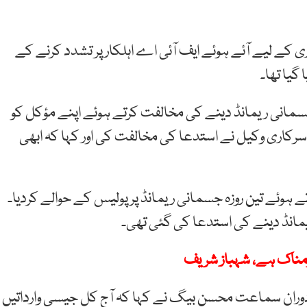
 لیے آئے ہوئے ایف آئی اے اہلکار پر تشدد کرنے کے
گیا تھا۔
نی ریمانڈ دینے کی مخالفت کرتے ہوئے اپنے مؤکل کو
رکاری وکیل نے استدعا کی مخالفت کی اور کہا کہ ابھی
ئے تین روزہ جسمانی ریمانڈ پر پولیس کے حوالے کردیا۔
مانڈ دینے کی استدعا کی گئی تھی۔
مناک ہے، شہباز شریف
وران سماعت محسن بیگ نے کہا کہ آج کل جیسی وارداتیں