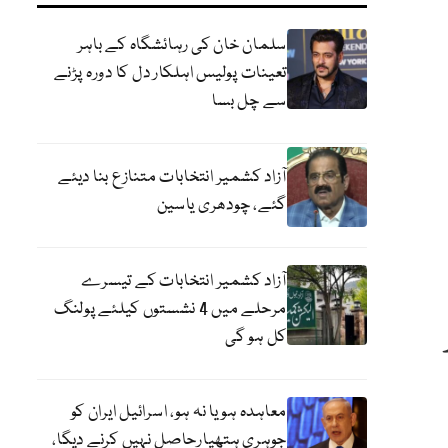
سلمان خان کی رہائشگاہ کے باہر
تعینات پولیس اہلکار دل کا دورہ پڑنے
سے چل بسا
آزاد کشمیر انتخابات متنازع بنا دیئے
گئے، چودھری یاسین
آزاد کشمیر انتخابات کے تیسرے
مرحلے میں 4 نشستوں کیلئے پولنگ
کل ہو گی
معاہدہ ہو یا نہ ہو، اسرائیل ایران کو
جوہری ہتھیارحاصل نہیں کرنے دیگا،