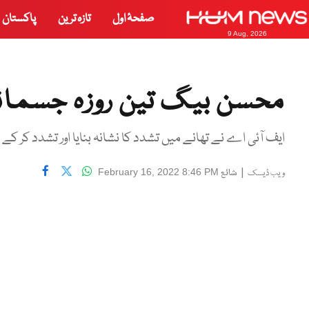
صفحۂ اول
تازہ ترین
پاکستان
9 Aug, 2026
محسن بیگ تین روزہ جسمانی
ایف آئی اے نے تھانے میں تشدد کا نشانہ بنایا اور تشدد کر ک
|
شائع
February 16, 2022 8:46 PM
ویب ڈیسک