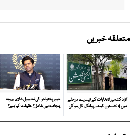
متعلقہ خبریں
خیبر پختونخوا کی تحصیل غازی صوبہ
آزاد کشمیر انتخابات کے تیسرے مرحلے
پنجاب میں شامل؟ حقیقت کیا ہے؟
میں 4 نشستوں کیلئے پولنگ کل ہو گی